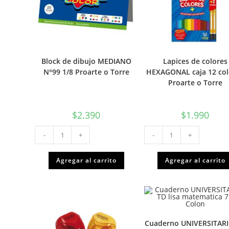
Block de dibujo MEDIANO
Lapices de colores
N°99 1/8 Proarte o Torre
HEXAGONAL caja 12 col
Proarte o Torre
$
2.390
$
1.990
Block
Lapices
-
+
-
+
de
de
dibujo
colores
MEDIANO
HEXAGONAL
N°99
caja
Agregar al carrito
Agregar al carrito
1/8
12
Proarte
colores
o
Proarte
Torre
o
cantidad
Torre
cantidad
Cuaderno UNIVERSITAR