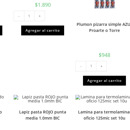
$
1.890
Tijera
-
+
punta
roma
Plumon pizarra simple AZ
13
cms
Proarte o Torre
Agregar al carrito
soft
grip
Torre
o
Proarte
cantidad
$
948
Plumon
-
+
pizarra
simple
AZUL
Proarte
Agregar al carrito
o
Torre
cantidad
do
Lapiz pasta ROJO punta
Lamina para termolamina
media 1.0mm BIC
oficio 125mic set 10u