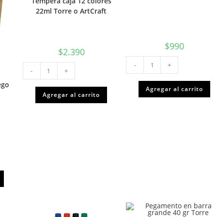
Tempera caja 12 colores
22ml Torre o ArtCraft
$
990
$
2.390
Pañuelos
Tempera
-
+
tissue
-
+
caja
pq
12
50u
ego
colores
cantidad
Agregar al carrito
22ml
Agregar al carrito
Torre
o
ArtCraft
cantidad