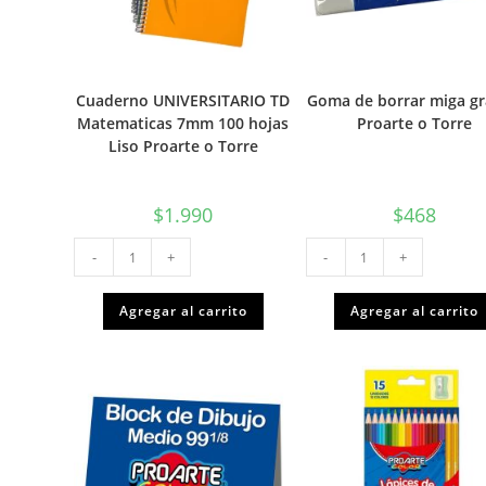
Cuaderno UNIVERSITARIO TD
Goma de borrar miga g
Matematicas 7mm 100 hojas
Proarte o Torre
Liso Proarte o Torre
$
1.990
$
468
Cuaderno
Goma
-
+
-
+
UNIVERSITARIO
de
TD
borrar
Matematicas
miga
7mm
grande
Agregar al carrito
Agregar al carrito
100
Proarte
hojas
o
Liso
Torre
Proarte
cantidad
o
Torre
cantidad