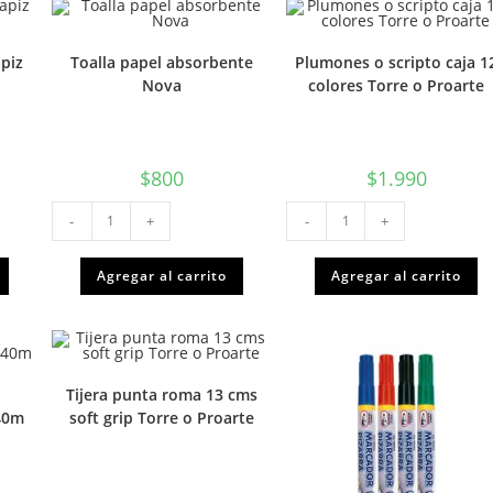
piz
Toalla papel absorbente
Plumones o scripto caja 1
Nova
colores Torre o Proarte
$
800
$
1.990
Toalla
Plumones
-
+
-
+
papel
o
absorbente
scripto
Nova
caja
cantidad
12
Agregar al carrito
Agregar al carrito
colores
Torre
o
Proarte
cantidad
Tijera punta roma 13 cms
40m
soft grip Torre o Proarte