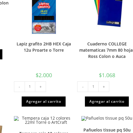
olon
Lapiz grafito 2HB HEX Caja
Cuaderno COLLEGE
12u Proarte o Torre
matematicas 7mm 80 hoja
Ross Colon o Auca
$
2.000
$
1.068
Lapiz
Cuaderno
-
+
-
+
grafito
COLLEGE
2HB
matematicas
HEX
7mm
Caja
80
Agregar al carrito
Agregar al carrito
12u
hojas
Proarte
Ross
o
Colon
Torre
o
cantidad
Auca
cantidad
Pañuelos tissue pq 50u