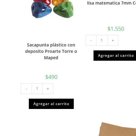
lisa matematica 7mm C
$
1.550
Cuaderno
-
+
UNIVERSITARIO
Sacapunta plástico con
TD
lisa
deposito Proarte Torre o
matematica
Agregar al carrito
Maped
7mm
Colon
cantidad
$
490
Sacapunta
-
+
plástico
con
deposito
Proarte
Agregar al carrito
Torre
o
Maped
cantidad