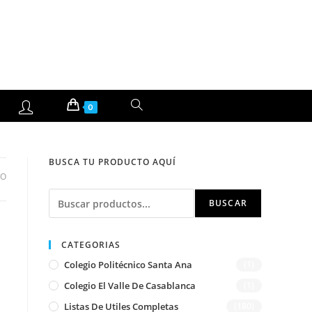
ALTERNAR
0
BÚSQUEDA
BUSCA TU PRODUCTO AQUÍ
DE
DO
Buscar
LA
BUSCAR
WEB
CATEGORIAS
Colegio Politécnico Santa Ana
(1)
Colegio El Valle De Casablanca
(1)
Listas De Utiles Completas
(180)