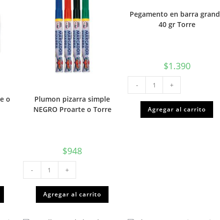
Pegamento en barra gran
40 gr Torre
$
1.390
Pegamento
-
+
en
barra
re o
Plumon pizarra simple
grande
40
NEGRO Proarte o Torre
Agregar al carrito
gr
Torre
cantidad
$
948
Plumon
-
+
pizarra
simple
NEGRO
Proarte
Agregar al carrito
o
Torre
cantidad