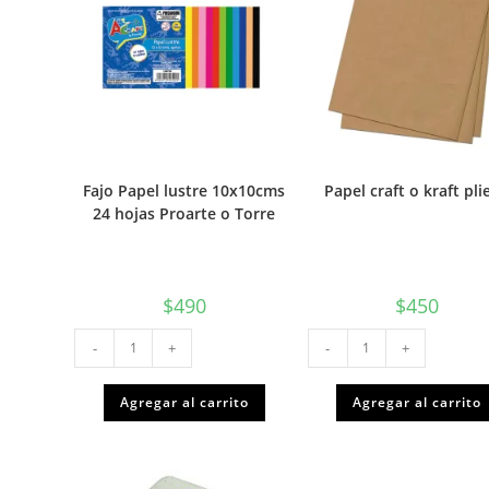
Fajo Papel lustre 10x10cms
Papel craft o kraft pli
24 hojas Proarte o Torre
$
490
$
450
Fajo
Papel
-
+
-
+
Papel
craft
lustre
o
10x10cms
kraft
24
pliego
Agregar al carrito
Agregar al carrito
hojas
cantidad
Proarte
o
Torre
cantidad