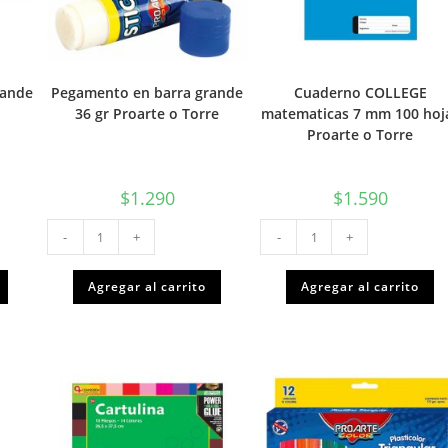
rande
Pegamento en barra grande
Cuaderno COLLEGE
36 gr Proarte o Torre
matematicas 7 mm 100 hoj
Proarte o Torre
$
1.290
$
1.590
Pegamento
Cuaderno
-
+
-
+
en
COLLEGE
barra
matematicas
grande
7
36
mm
Agregar al carrito
Agregar al carrito
gr
100
Proarte
hojas
o
Proarte
Torre
o
cantidad
Torre
cantidad