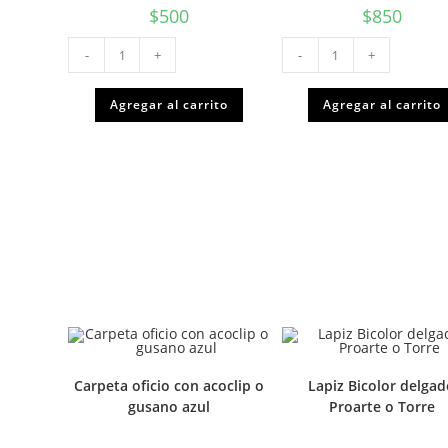
$
500
$
850
Lapiz
Cinta
-
+
-
+
pasta
EMBALAJE
AZUL
transparente
punta
48mm
media
x40m
Agregar al carrito
Agregar al carrito
1.0mm
cantidad
BIC
cantidad
Carpeta oficio con acoclip o
Lapiz Bicolor delga
gusano azul
Proarte o Torre