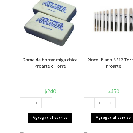
Goma de borrar miga chica
Pincel Plano N°12 Tor
Proarte o Torre
Proarte
$
240
$
450
Goma
Pincel
-
+
-
+
de
Plano
borrar
N°12
miga
Torre
chica
o
Agregar al carrito
Agregar al carrito
Proarte
Proarte
o
cantidad
Torre
cantidad