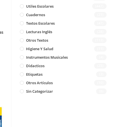
Utiles Escolares
(447)
Cuadernos
(21)
Textos Escolares
(47)
Lecturas Inglés
(28)
as
Otros Textos
(113)
Higiene Y Salud
(11)
Instrumentos Musicales
(4)
Didacticos
(25)
Etiquetas
(3)
Otros Artículos
(10)
Sin Categorizar
(6)