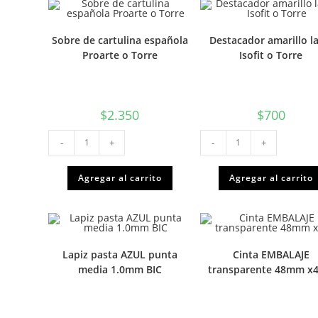
Sobre de cartulina española
Destacador amarillo la
Proarte o Torre
Isofit o Torre
$
2.350
$
700
Sobre
Destacador
-
+
-
+
de
amarillo
cartulina
lapiz
española
Isofit
Proarte
o
Agregar al carrito
Agregar al carrito
o
Torre
Torre
cantidad
cantidad
Lapiz pasta AZUL punta
Cinta EMBALAJE
media 1.0mm BIC
transparente 48mm x