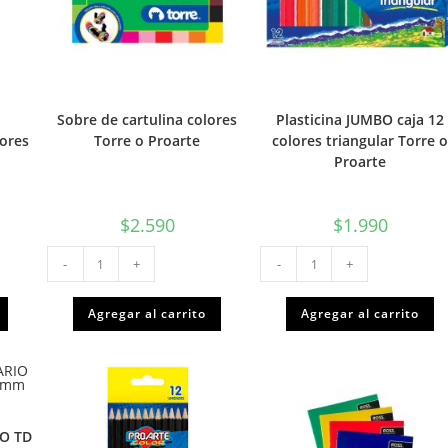
Sobre de cartulina colores
Plasticina JUMBO caja 12
ores
Torre o Proarte
colores triangular Torre 
Proarte
$
2.590
$
1.990
Sobre
Plasticina
-
+
-
+
de
JUMBO
cartulina
caja
colores
12
Torre
colores
Agregar al carrito
Agregar al carrito
o
triangular
Proarte
Torre
cantidad
o
Proarte
cantidad
IO TD