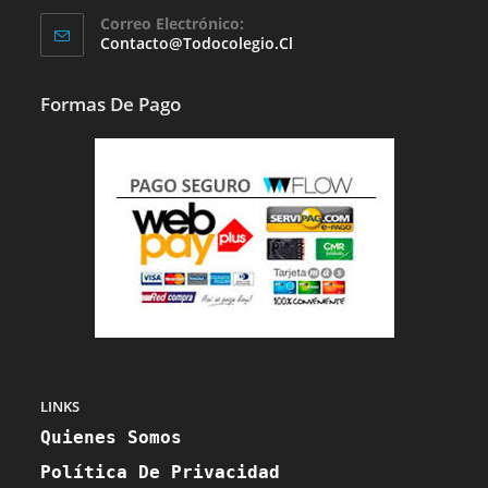
Se
Correo Electrónico:
Abre
Se
Contacto@todocolegio.cl
Abre
En
En
Tu
Tu
Formas De Pago
Aplicación
Aplicación
LINKS
Quienes Somos
Política De Privacidad