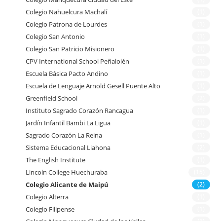
Colegio Nahuelcura Machalí
(1)
Colegio Patrona de Lourdes
(1)
Colegio San Antonio
(1)
Colegio San Patricio Misionero
(1)
CPV International School Peñalolén
(1)
Escuela Básica Pacto Andino
(1)
Escuela de Lenguaje Arnold Gesell Puente Alto
(1)
Greenfield School
(2)
Instituto Sagrado Corazón Rancagua
(1)
Jardín Infantil Bambi La Ligua
(1)
Sagrado Corazón La Reina
(1)
Sistema Educacional Liahona
(2)
The English Institute
(1)
Lincoln College Huechuraba
(15)
Colegio Alicante de Maipú
(2)
Colegio Alterra
(1)
Colegio Filipense
(1)