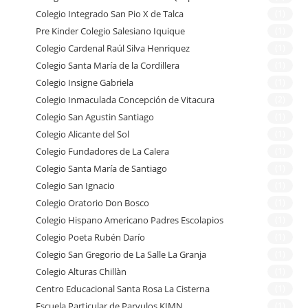
Colegio Integrado San Pio X de Talca
(1)
Pre Kinder Colegio Salesiano Iquique
(1)
Colegio Cardenal Raúl Silva Henriquez
(1)
Colegio Santa María de la Cordillera
(1)
Colegio Insigne Gabriela
(1)
Colegio Inmaculada Concepción de Vitacura
(2)
Colegio San Agustin Santiago
(1)
Colegio Alicante del Sol
(1)
Colegio Fundadores de La Calera
(1)
Colegio Santa María de Santiago
(1)
Colegio San Ignacio
(1)
Colegio Oratorio Don Bosco
(1)
Colegio Hispano Americano Padres Escolapios
(1)
Colegio Poeta Rubén Darío
(1)
Colegio San Gregorio de La Salle La Granja
(1)
Colegio Alturas Chillàn
(1)
Centro Educacional Santa Rosa La Cisterna
(1)
Escuela Particular de Parvulos KIMN
(1)