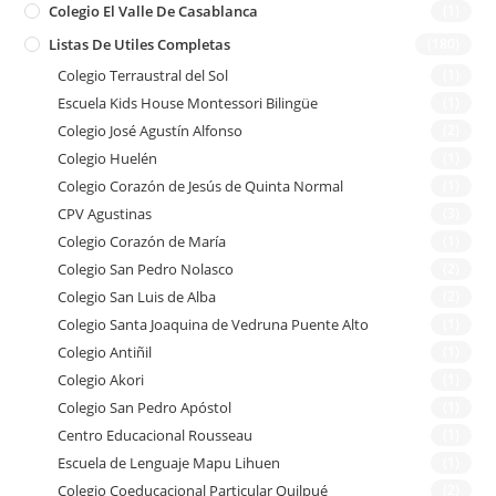
Colegio El Valle De Casablanca
(1)
Listas De Utiles Completas
(180)
Colegio Terraustral del Sol
(1)
Escuela Kids House Montessori Bilingüe
(1)
Colegio José Agustín Alfonso
(2)
Colegio Huelén
(1)
Colegio Corazón de Jesús de Quinta Normal
(1)
CPV Agustinas
(3)
Colegio Corazón de María
(1)
Colegio San Pedro Nolasco
(2)
Colegio San Luis de Alba
(2)
Colegio Santa Joaquina de Vedruna Puente Alto
(1)
Colegio Antiñil
(1)
Colegio Akori
(1)
Colegio San Pedro Apóstol
(1)
Centro Educacional Rousseau
(1)
Escuela de Lenguaje Mapu Lihuen
(1)
Colegio Coeducacional Particular Quilpué
(2)