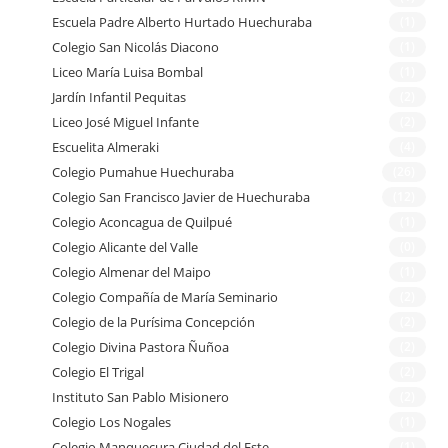
Escuela Padre Alberto Hurtado Huechuraba
(1)
Colegio San Nicolás Diacono
(1)
Liceo María Luisa Bombal
(1)
Jardín Infantil Pequitas
(2)
Liceo José Miguel Infante
(2)
Escuelita Almeraki
(4)
Colegio Pumahue Huechuraba
(26)
Colegio San Francisco Javier de Huechuraba
(12)
Colegio Aconcagua de Quilpué
(1)
Colegio Alicante del Valle
(0)
Colegio Almenar del Maipo
(1)
Colegio Compañía de María Seminario
(2)
Colegio de la Purísima Concepción
(2)
Colegio Divina Pastora Ñuñoa
(2)
Colegio El Trigal
(2)
Instituto San Pablo Misionero
(2)
Colegio Los Nogales
(1)
Colegio Manquecura Ciudad del Este
(1)