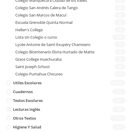
Colegio Manquecura Ciudad de los Valles
(1)
Colegio San Andrés Calera de Tango
(2)
Colegio San Marcos de Macul
(2)
Escuela Grenoble Quinta Normal
(1)
Hellen's College
(1)
Lista sin Colegio o curso
(18)
Lycée Antoine de Saint-Exupéry Chamisero
(1)
Colegio Bicentenario Elvira Hurtado de Matte
(3)
Grace College Huechuraba
(2)
Saint Joseph School
(0)
Colegio Pumahue Chicureo
(5)
Utiles Escolares
(447)
Cuadernos
(21)
Textos Escolares
(47)
Lecturas Inglés
(28)
Otros Textos
(113)
Higiene Y Salud
(11)