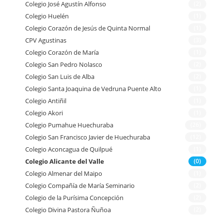
Colegio José Agustín Alfonso
(2)
Colegio Huelén
(1)
Colegio Corazón de Jesús de Quinta Normal
(1)
CPV Agustinas
(3)
Colegio Corazón de María
(1)
Colegio San Pedro Nolasco
(2)
Colegio San Luis de Alba
(2)
Colegio Santa Joaquina de Vedruna Puente Alto
(1)
Colegio Antiñil
(1)
Colegio Akori
(1)
Colegio Pumahue Huechuraba
(26)
Colegio San Francisco Javier de Huechuraba
(12)
Colegio Aconcagua de Quilpué
(1)
Colegio Alicante del Valle
(0)
Colegio Almenar del Maipo
(1)
Colegio Compañía de María Seminario
(2)
Colegio de la Purísima Concepción
(2)
Colegio Divina Pastora Ñuñoa
(2)