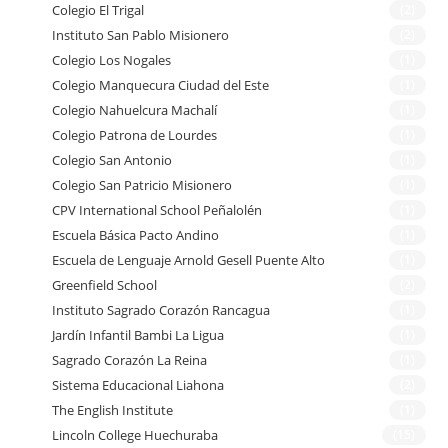
Colegio El Trigal
(2)
Instituto San Pablo Misionero
(2)
Colegio Los Nogales
(1)
Colegio Manquecura Ciudad del Este
(1)
Colegio Nahuelcura Machalí
(1)
Colegio Patrona de Lourdes
(1)
Colegio San Antonio
(1)
Colegio San Patricio Misionero
(1)
CPV International School Peñalolén
(1)
Escuela Básica Pacto Andino
(1)
Escuela de Lenguaje Arnold Gesell Puente Alto
(1)
Greenfield School
(2)
Instituto Sagrado Corazón Rancagua
(1)
Jardín Infantil Bambi La Ligua
(1)
Sagrado Corazón La Reina
(1)
Sistema Educacional Liahona
(2)
The English Institute
(1)
Lincoln College Huechuraba
(15)