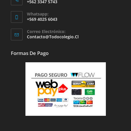
+562 3347 5743
Whatsapp:
+569 4025 6043
Se
Correo Electrónico:
Abre
Se
Contacto@todocolegio.cl
Abre
En
En
Tu
Tu
Formas De Pago
Aplicación
Aplicación