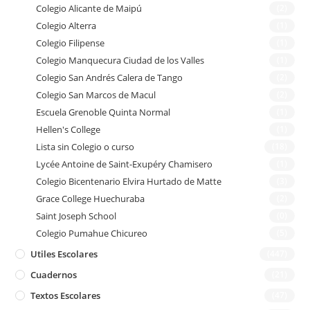
Colegio Alicante de Maipú
(2)
Colegio Alterra
(1)
Colegio Filipense
(1)
Colegio Manquecura Ciudad de los Valles
(1)
Colegio San Andrés Calera de Tango
(2)
Colegio San Marcos de Macul
(2)
Escuela Grenoble Quinta Normal
(1)
Hellen's College
(1)
Lista sin Colegio o curso
(18)
Lycée Antoine de Saint-Exupéry Chamisero
(1)
Colegio Bicentenario Elvira Hurtado de Matte
(3)
Grace College Huechuraba
(2)
Saint Joseph School
(0)
Colegio Pumahue Chicureo
(5)
Utiles Escolares
(447)
Cuadernos
(21)
Textos Escolares
(47)