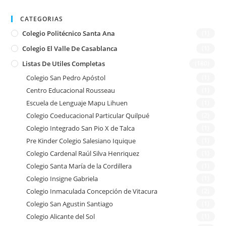
CATEGORIAS
Colegio Politécnico Santa Ana
(1)
Colegio El Valle De Casablanca
(1)
Listas De Utiles Completas
(180)
Colegio San Pedro Apóstol
(1)
Centro Educacional Rousseau
(1)
Escuela de Lenguaje Mapu Lihuen
(1)
Colegio Coeducacional Particular Quilpué
(2)
Colegio Integrado San Pio X de Talca
(1)
Pre Kinder Colegio Salesiano Iquique
(1)
Colegio Cardenal Raúl Silva Henriquez
(1)
Colegio Santa María de la Cordillera
(1)
Colegio Insigne Gabriela
(1)
Colegio Inmaculada Concepción de Vitacura
(2)
Colegio San Agustin Santiago
(1)
Colegio Alicante del Sol
(1)