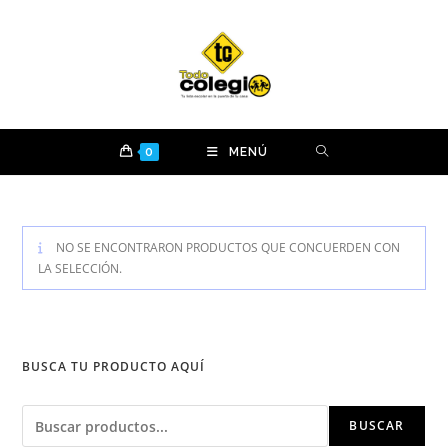
Ir
al
contenido
0
MENÚ
NO SE ENCONTRARON PRODUCTOS QUE CONCUERDEN CON
LA SELECCIÓN.
BUSCA TU PRODUCTO AQUÍ
Buscar
BUSCAR