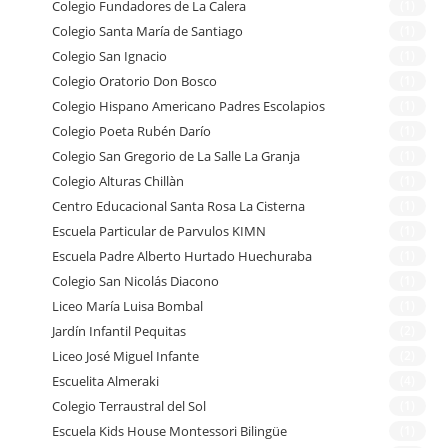
Colegio Fundadores de La Calera
(1)
Colegio Santa María de Santiago
(1)
Colegio San Ignacio
(1)
Colegio Oratorio Don Bosco
(1)
Colegio Hispano Americano Padres Escolapios
(1)
Colegio Poeta Rubén Darío
(1)
Colegio San Gregorio de La Salle La Granja
(1)
Colegio Alturas Chillàn
(1)
Centro Educacional Santa Rosa La Cisterna
(1)
Escuela Particular de Parvulos KIMN
(1)
Escuela Padre Alberto Hurtado Huechuraba
(1)
Colegio San Nicolás Diacono
(1)
Liceo María Luisa Bombal
(1)
Jardín Infantil Pequitas
(2)
Liceo José Miguel Infante
(2)
Escuelita Almeraki
(4)
Colegio Terraustral del Sol
(1)
Escuela Kids House Montessori Bilingüe
(1)