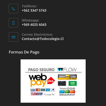
Teléfono:
+562 3347 5743
Whatsapp:
+569 4025 6043
Se
Correo Electrónico:
Abre
Se
Contacto@todocolegio.cl
Abre
En
En
Tu
Tu
Formas De Pago
Aplicación
Aplicación