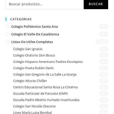
Buscar
BUSCAR
CATEGORIAS
Colegio Politécnico Santa Ana
(1)
Colegio El Valle De Casablanca
(1)
Listas De Utiles Completas
(180)
Colegio San Ignacio
(1)
Colegio Oratorio Don Bosco
(1)
Colegio Hispano Americano Padres Escolapios
(1)
Colegio Poeta Rubén Darío
(1)
Colegio San Gregorio de La Salle La Granja
(1)
Colegio Alturas Chillàn
(1)
Centro Educacional Santa Rosa La Cisterna
(1)
Escuela Particular de Parvulos KIMN
(1)
Escuela Padre Alberto Hurtado Huechuraba
(1)
Colegio San Nicolás Diacono
(1)
Liceo María Luisa Bombal
(1)