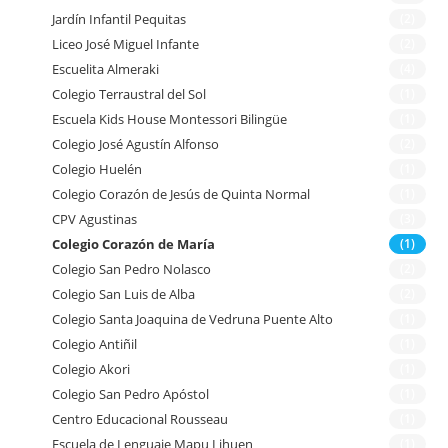
Jardín Infantil Pequitas
(2)
Liceo José Miguel Infante
(2)
Escuelita Almeraki
(4)
Colegio Terraustral del Sol
(1)
Escuela Kids House Montessori Bilingüe
(1)
Colegio José Agustín Alfonso
(2)
Colegio Huelén
(1)
Colegio Corazón de Jesús de Quinta Normal
(1)
CPV Agustinas
(3)
Colegio Corazón de María
(1)
Colegio San Pedro Nolasco
(2)
Colegio San Luis de Alba
(2)
Colegio Santa Joaquina de Vedruna Puente Alto
(1)
Colegio Antiñil
(1)
Colegio Akori
(1)
Colegio San Pedro Apóstol
(1)
Centro Educacional Rousseau
(1)
Escuela de Lenguaje Mapu Lihuen
(1)