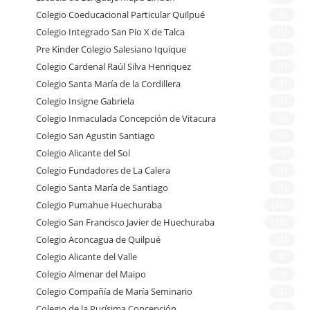
Colegio Coeducacional Particular Quilpué
(2)
Colegio Integrado San Pio X de Talca
(1)
Pre Kinder Colegio Salesiano Iquique
(1)
Colegio Cardenal Raúl Silva Henriquez
(1)
Colegio Santa María de la Cordillera
(1)
Colegio Insigne Gabriela
(1)
Colegio Inmaculada Concepción de Vitacura
(2)
Colegio San Agustin Santiago
(1)
Colegio Alicante del Sol
(1)
Colegio Fundadores de La Calera
(1)
Colegio Santa María de Santiago
(1)
Colegio Pumahue Huechuraba
(26)
Colegio San Francisco Javier de Huechuraba
(12)
Colegio Aconcagua de Quilpué
(1)
Colegio Alicante del Valle
(0)
Colegio Almenar del Maipo
(1)
Colegio Compañía de María Seminario
(2)
Colegio de la Purísima Concepción
(2)