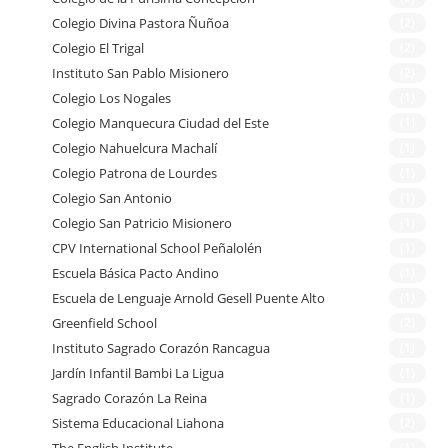
Colegio Divina Pastora Ñuñoa
(2)
Colegio El Trigal
(2)
Instituto San Pablo Misionero
(2)
Colegio Los Nogales
(1)
Colegio Manquecura Ciudad del Este
(1)
Colegio Nahuelcura Machalí
(1)
Colegio Patrona de Lourdes
(1)
Colegio San Antonio
(1)
Colegio San Patricio Misionero
(1)
CPV International School Peñalolén
(1)
Escuela Básica Pacto Andino
(1)
Escuela de Lenguaje Arnold Gesell Puente Alto
(1)
Greenfield School
(2)
Instituto Sagrado Corazón Rancagua
(1)
Jardín Infantil Bambi La Ligua
(1)
Sagrado Corazón La Reina
(1)
Sistema Educacional Liahona
(2)
The English Institute
(1)