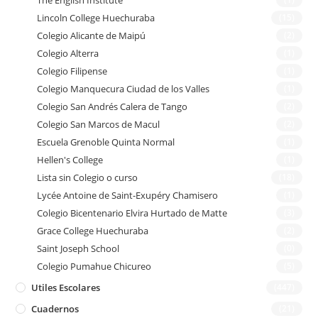
Lincoln College Huechuraba
(15)
Colegio Alicante de Maipú
(2)
Colegio Alterra
(1)
Colegio Filipense
(1)
Colegio Manquecura Ciudad de los Valles
(1)
Colegio San Andrés Calera de Tango
(2)
Colegio San Marcos de Macul
(2)
Escuela Grenoble Quinta Normal
(1)
Hellen's College
(1)
Lista sin Colegio o curso
(18)
Lycée Antoine de Saint-Exupéry Chamisero
(1)
Colegio Bicentenario Elvira Hurtado de Matte
(3)
Grace College Huechuraba
(2)
Saint Joseph School
(0)
Colegio Pumahue Chicureo
(5)
Utiles Escolares
(447)
Cuadernos
(21)