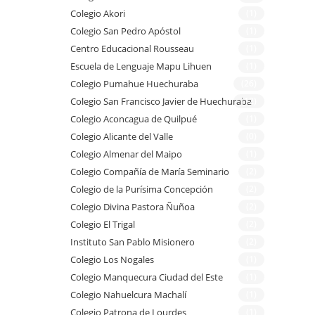
Colegio Akori
(1)
Colegio San Pedro Apóstol
(1)
Centro Educacional Rousseau
(1)
Escuela de Lenguaje Mapu Lihuen
(1)
Colegio Pumahue Huechuraba
(26)
Colegio San Francisco Javier de Huechuraba
(12)
Colegio Aconcagua de Quilpué
(1)
Colegio Alicante del Valle
(0)
Colegio Almenar del Maipo
(1)
Colegio Compañía de María Seminario
(2)
Colegio de la Purísima Concepción
(2)
Colegio Divina Pastora Ñuñoa
(2)
Colegio El Trigal
(2)
Instituto San Pablo Misionero
(2)
Colegio Los Nogales
(1)
Colegio Manquecura Ciudad del Este
(1)
Colegio Nahuelcura Machalí
(1)
Colegio Patrona de Lourdes
(1)