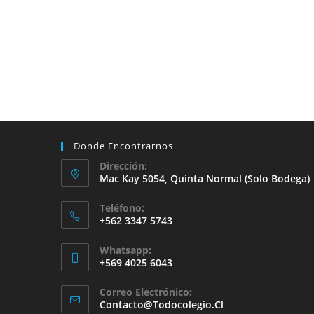
Donde Encontrarnos
Dirección:
Mac Kay 5054, Quinta Normal (solo Bodega)
Teléfono:
+562 3347 5743
Whatsapp:
+569 4025 6043
Se
Correo Electrónico:
Abre
Se
Contacto@todocolegio.cl