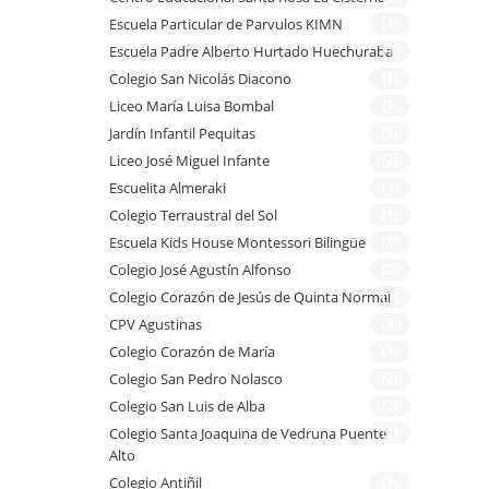
Escuela Particular de Parvulos KIMN
(1)
Escuela Padre Alberto Hurtado Huechuraba
(1)
Colegio San Nicolás Diacono
(1)
Liceo María Luisa Bombal
(1)
Jardín Infantil Pequitas
(2)
Liceo José Miguel Infante
(2)
Escuelita Almeraki
(4)
Colegio Terraustral del Sol
(1)
Escuela Kids House Montessori Bilingüe
(1)
Colegio José Agustín Alfonso
(2)
Colegio Corazón de Jesús de Quinta Normal
(1)
CPV Agustinas
(3)
Colegio Corazón de María
(1)
Colegio San Pedro Nolasco
(2)
Colegio San Luis de Alba
(2)
Colegio Santa Joaquina de Vedruna Puente
(1)
Alto
Colegio Antiñil
(1)