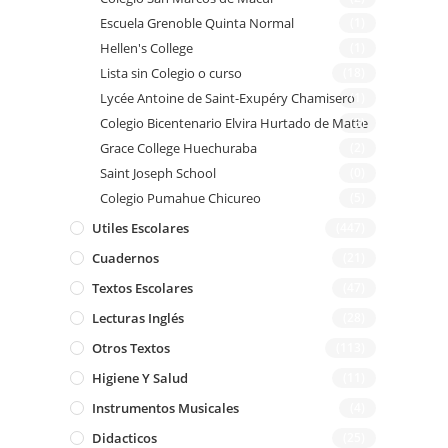
Escuela Grenoble Quinta Normal
(1)
Hellen's College
(1)
Lista sin Colegio o curso
(18)
Lycée Antoine de Saint-Exupéry Chamisero
(1)
Colegio Bicentenario Elvira Hurtado de Matte
(3)
Grace College Huechuraba
(2)
Saint Joseph School
(0)
Colegio Pumahue Chicureo
(5)
Utiles Escolares
(447)
Cuadernos
(21)
Textos Escolares
(47)
Lecturas Inglés
(28)
Otros Textos
(113)
Higiene Y Salud
(11)
Instrumentos Musicales
(4)
Didacticos
(25)