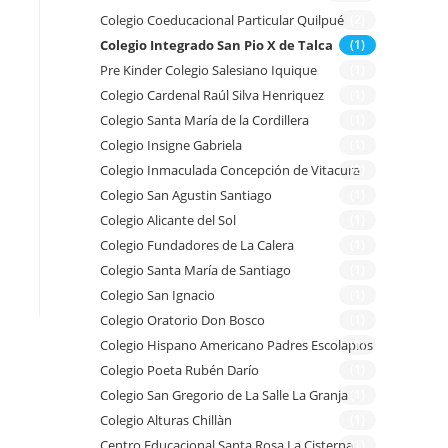
Colegio Coeducacional Particular Quilpué
(2)
Colegio Integrado San Pio X de Talca
(1)
Pre Kinder Colegio Salesiano Iquique
(1)
Colegio Cardenal Raúl Silva Henriquez
(1)
Colegio Santa María de la Cordillera
(1)
Colegio Insigne Gabriela
(1)
Colegio Inmaculada Concepción de Vitacura
(2)
Colegio San Agustin Santiago
(1)
Colegio Alicante del Sol
(1)
Colegio Fundadores de La Calera
(1)
Colegio Santa María de Santiago
(1)
Colegio San Ignacio
(1)
Colegio Oratorio Don Bosco
(1)
Colegio Hispano Americano Padres Escolapios
(1)
Colegio Poeta Rubén Darío
(1)
Colegio San Gregorio de La Salle La Granja
(1)
Colegio Alturas Chillàn
(1)
Centro Educacional Santa Rosa La Cisterna
(1)