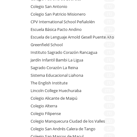
Colegio San Antonio
(1)
Colegio San Patricio Misionero
(1)
CPV International School Peñalolén
(1)
Escuela Básica Pacto Andino
(1)
Escuela de Lenguaje Arnold Gesell Puente Alto
(1)
Greenfield School
(2)
Instituto Sagrado Corazón Rancagua
(1)
Jardín Infantil Bambi La Ligua
(1)
Sagrado Corazón La Reina
(1)
Sistema Educacional Liahona
(2)
The English Institute
(1)
Lincoln College Huechuraba
(15)
Colegio Alicante de Maipú
(2)
Colegio Alterra
(1)
Colegio Filipense
(1)
Colegio Manquecura Ciudad de los Valles
(1)
Colegio San Andrés Calera de Tango
(2)
Colegio San Marcos de Macul
(2)