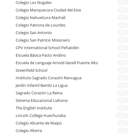
Colegio Los Nogales
(1)
Colegio Manquecura Ciudad del Este
(1)
Colegio Nahuelcura Machalí
(1)
Colegio Patrona de Lourdes
(1)
Colegio San Antonio
(1)
Colegio San Patricio Misionero
(1)
CPV International School Peñalolén
(1)
Escuela Básica Pacto Andino
(1)
Escuela de Lenguaje Arnold Gesell Puente Alto
(1)
Greenfield School
(2)
Instituto Sagrado Corazón Rancagua
(1)
Jardín Infantil Bambi La Ligua
(1)
Sagrado Corazón La Reina
(1)
Sistema Educacional Liahona
(2)
The English Institute
(1)
Lincoln College Huechuraba
(15)
Colegio Alicante de Maipú
(2)
Colegio Alterra
(1)