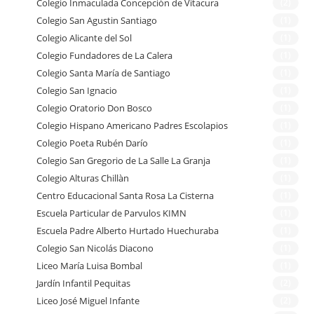
Colegio Inmaculada Concepción de Vitacura
(2)
Colegio San Agustin Santiago
(1)
Colegio Alicante del Sol
(1)
Colegio Fundadores de La Calera
(1)
Colegio Santa María de Santiago
(1)
Colegio San Ignacio
(1)
Colegio Oratorio Don Bosco
(1)
Colegio Hispano Americano Padres Escolapios
(1)
Colegio Poeta Rubén Darío
(1)
Colegio San Gregorio de La Salle La Granja
(1)
Colegio Alturas Chillàn
(1)
Centro Educacional Santa Rosa La Cisterna
(1)
Escuela Particular de Parvulos KIMN
(1)
Escuela Padre Alberto Hurtado Huechuraba
(1)
Colegio San Nicolás Diacono
(1)
Liceo María Luisa Bombal
(1)
Jardín Infantil Pequitas
(2)
Liceo José Miguel Infante
(2)