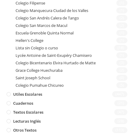
Colegio Filipense
(1)
Colegio Manquecura Ciudad de los Valles
(1)
Colegio San Andrés Calera de Tango
(2)
Colegio San Marcos de Macul
(2)
Escuela Grenoble Quinta Normal
(1)
Hellen's College
(1)
Lista sin Colegio o curso
(18)
Lycée Antoine de Saint-Exupéry Chamisero
(1)
Colegio Bicentenario Elvira Hurtado de Matte
(3)
Grace College Huechuraba
(2)
Saint Joseph School
(0)
Colegio Pumahue Chicureo
(5)
Utiles Escolares
(447)
Cuadernos
(21)
Textos Escolares
(47)
Lecturas Inglés
(28)
Otros Textos
(113)