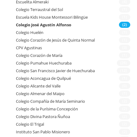
Escuelita Almeraki
(4)
Colegio Terraustral del Sol
(1)
Escuela Kids House Montessori Bilingüe
(1)
Colegio José Agustín Alfonso
(2)
Colegio Huelén
(1)
Colegio Corazón de Jesús de Quinta Normal
(1)
CPV Agustinas
(3)
Colegio Corazón de María
(1)
Colegio Pumahue Huechuraba
(26)
Colegio San Francisco Javier de Huechuraba
(12)
Colegio Aconcagua de Quilpué
(1)
Colegio Alicante del Valle
(0)
Colegio Almenar del Maipo
(1)
Colegio Compañía de María Seminario
(2)
Colegio de la Purísima Concepción
(2)
Colegio Divina Pastora Ñuñoa
(2)
Colegio El Trigal
(2)
Instituto San Pablo Misionero
(2)