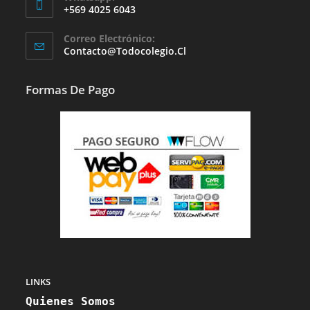
+569 4025 6043
Se
Correo Electrónico:
Abre
Se
Contacto@todocolegio.cl
Abre
En
En
Tu
Tu
Formas De Pago
Aplicación
Aplicación
LINKS
Quienes Somos