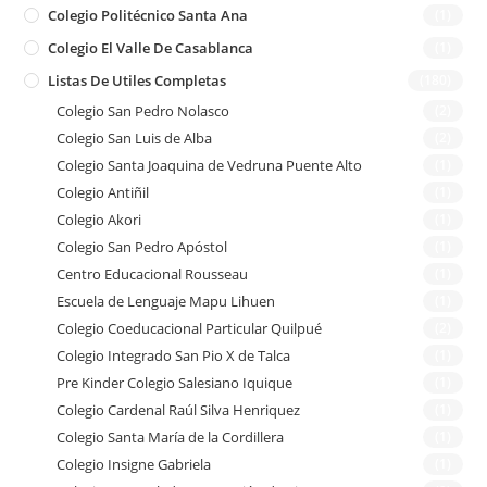
Colegio Politécnico Santa Ana
(1)
Colegio El Valle De Casablanca
(1)
Listas De Utiles Completas
(180)
Colegio San Pedro Nolasco
(2)
Colegio San Luis de Alba
(2)
Colegio Santa Joaquina de Vedruna Puente Alto
(1)
Colegio Antiñil
(1)
Colegio Akori
(1)
Colegio San Pedro Apóstol
(1)
Centro Educacional Rousseau
(1)
Escuela de Lenguaje Mapu Lihuen
(1)
Colegio Coeducacional Particular Quilpué
(2)
Colegio Integrado San Pio X de Talca
(1)
Pre Kinder Colegio Salesiano Iquique
(1)
Colegio Cardenal Raúl Silva Henriquez
(1)
Colegio Santa María de la Cordillera
(1)
Colegio Insigne Gabriela
(1)