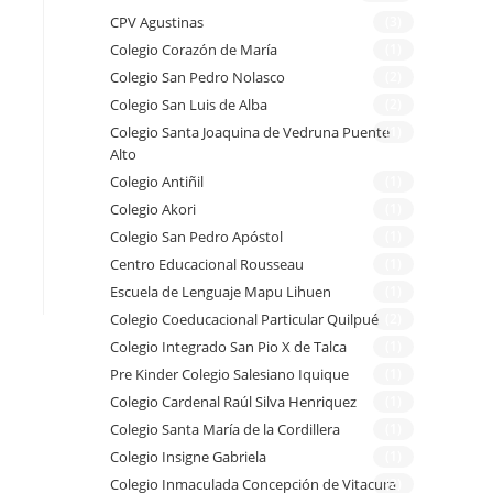
CPV Agustinas
(3)
Colegio Corazón de María
(1)
Colegio San Pedro Nolasco
(2)
Colegio San Luis de Alba
(2)
Colegio Santa Joaquina de Vedruna Puente
(1)
Alto
Colegio Antiñil
(1)
Colegio Akori
(1)
Colegio San Pedro Apóstol
(1)
Centro Educacional Rousseau
(1)
Escuela de Lenguaje Mapu Lihuen
(1)
Colegio Coeducacional Particular Quilpué
(2)
Colegio Integrado San Pio X de Talca
(1)
Pre Kinder Colegio Salesiano Iquique
(1)
Colegio Cardenal Raúl Silva Henriquez
(1)
Colegio Santa María de la Cordillera
(1)
Colegio Insigne Gabriela
(1)
Colegio Inmaculada Concepción de Vitacura
(2)