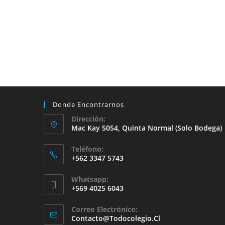
Donde Encontrarnos
Dirección:
Mac Kay 5054, Quinta Normal (solo Bodega)
Teléfono:
+562 3347 5743
Whatsapp:
+569 4025 6043
Se
Correo Electrónico:
Abre
Se
Contacto@todocolegio.cl