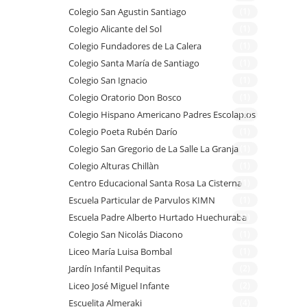
Colegio San Agustin Santiago
(1)
Colegio Alicante del Sol
(1)
Colegio Fundadores de La Calera
(1)
Colegio Santa María de Santiago
(1)
Colegio San Ignacio
(1)
Colegio Oratorio Don Bosco
(1)
Colegio Hispano Americano Padres Escolapios
(1)
Colegio Poeta Rubén Darío
(1)
Colegio San Gregorio de La Salle La Granja
(1)
Colegio Alturas Chillàn
(1)
Centro Educacional Santa Rosa La Cisterna
(1)
Escuela Particular de Parvulos KIMN
(1)
Escuela Padre Alberto Hurtado Huechuraba
(1)
Colegio San Nicolás Diacono
(1)
Liceo María Luisa Bombal
(1)
Jardín Infantil Pequitas
(2)
Liceo José Miguel Infante
(2)
Escuelita Almeraki
(4)