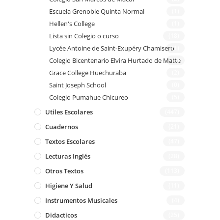
Escuela Grenoble Quinta Normal
(1)
Hellen's College
(1)
Lista sin Colegio o curso
(18)
Lycée Antoine de Saint-Exupéry Chamisero
(1)
Colegio Bicentenario Elvira Hurtado de Matte
(3)
Grace College Huechuraba
(2)
Saint Joseph School
(0)
Colegio Pumahue Chicureo
(5)
Utiles Escolares
(447)
Cuadernos
(21)
Textos Escolares
(47)
Lecturas Inglés
(28)
Otros Textos
(113)
Higiene Y Salud
(11)
Instrumentos Musicales
(4)
Didacticos
(25)