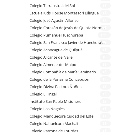
Colegio Terraustral del Sol
(1)
Escuela Kids House Montessori Bilingüe
(1)
Colegio José Agustín Alfonso
(2)
Colegio Corazón de Jesús de Quinta Normal
(1)
Colegio Pumahue Huechuraba
(26)
Colegio San Francisco Javier de Huechuraba
(12)
Colegio Aconcagua de Quilpué
(1)
Colegio Alicante del Valle
(0)
Colegio Almenar del Maipo
(1)
Colegio Compañía de María Seminario
(2)
Colegio de la Purísima Concepción
(2)
Colegio Divina Pastora Ñuñoa
(2)
Colegio El Trigal
(2)
Instituto San Pablo Misionero
(2)
Colegio Los Nogales
(1)
Colegio Manquecura Ciudad del Este
(1)
Colegio Nahuelcura Machalí
(1)
Colegio Patrona de Lourdes
(1)