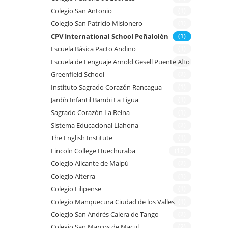
Colegio San Antonio
(1)
Colegio San Patricio Misionero
(1)
CPV International School Peñalolén
(1)
Escuela Básica Pacto Andino
(1)
Escuela de Lenguaje Arnold Gesell Puente Alto
(1)
Greenfield School
(2)
Instituto Sagrado Corazón Rancagua
(1)
Jardín Infantil Bambi La Ligua
(1)
Sagrado Corazón La Reina
(1)
Sistema Educacional Liahona
(2)
The English Institute
(1)
Lincoln College Huechuraba
(15)
Colegio Alicante de Maipú
(2)
Colegio Alterra
(1)
Colegio Filipense
(1)
Colegio Manquecura Ciudad de los Valles
(1)
Colegio San Andrés Calera de Tango
(2)
Colegio San Marcos de Macul
(2)