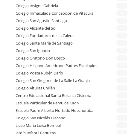
Colegio Insigne Gabriela
(1)
Colegio Inmaculada Concepción de Vitacura
(2)
Colegio San Agustin Santiago
(1)
Colegio Alicante del Sol
(1)
Colegio Fundadores de La Calera
(1)
Colegio Santa María de Santiago
(1)
Colegio San Ignacio
(1)
Colegio Oratorio Don Bosco
(1)
Colegio Hispano Americano Padres Escolapios
(1)
Colegio Poeta Rubén Darío
(1)
Colegio San Gregorio de La Salle La Granja
(1)
Colegio Alturas Chillàn
(1)
Centro Educacional Santa Rosa La Cisterna
(1)
Escuela Particular de Parvulos KIMN
(1)
Escuela Padre Alberto Hurtado Huechuraba
(1)
Colegio San Nicolás Diacono
(1)
Liceo María Luisa Bombal
(1)
Jardín Infantil Pequitas
(2)