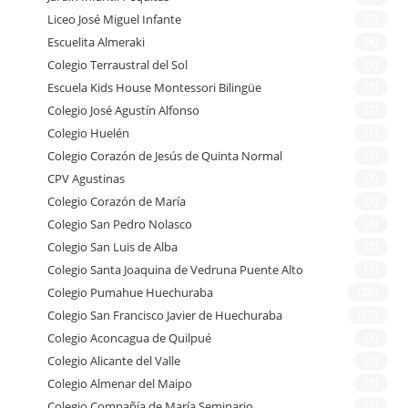
Liceo José Miguel Infante
(2)
Escuelita Almeraki
(4)
Colegio Terraustral del Sol
(1)
Escuela Kids House Montessori Bilingüe
(1)
Colegio José Agustín Alfonso
(2)
Colegio Huelén
(1)
Colegio Corazón de Jesús de Quinta Normal
(1)
CPV Agustinas
(3)
Colegio Corazón de María
(1)
Colegio San Pedro Nolasco
(2)
Colegio San Luis de Alba
(2)
Colegio Santa Joaquina de Vedruna Puente Alto
(1)
Colegio Pumahue Huechuraba
(26)
Colegio San Francisco Javier de Huechuraba
(12)
Colegio Aconcagua de Quilpué
(1)
Colegio Alicante del Valle
(0)
Colegio Almenar del Maipo
(1)
Colegio Compañía de María Seminario
(2)