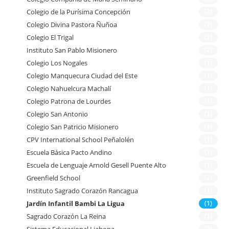
Colegio de la Purísima Concepción
(2)
Colegio Divina Pastora Ñuñoa
(2)
Colegio El Trigal
(2)
Instituto San Pablo Misionero
(2)
Colegio Los Nogales
(1)
Colegio Manquecura Ciudad del Este
(1)
Colegio Nahuelcura Machalí
(1)
Colegio Patrona de Lourdes
(1)
Colegio San Antonio
(1)
Colegio San Patricio Misionero
(1)
CPV International School Peñalolén
(1)
Escuela Básica Pacto Andino
(1)
Escuela de Lenguaje Arnold Gesell Puente Alto
(1)
Greenfield School
(2)
Instituto Sagrado Corazón Rancagua
(1)
Jardín Infantil Bambi La Ligua
(1)
Sagrado Corazón La Reina
(1)
Sistema Educacional Liahona
(2)