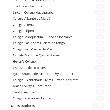
The English Institute
(1)
Lincoln College Huechuraba
(15)
Colegio Alicante de Maipú
(2)
Colegio Alterra
(1)
Colegio Filipense
(1)
Colegio Manquecura Ciudad de los Valles
(1)
Colegio San Andrés Calera de Tango
(2)
Colegio San Marcos de Macul
(2)
Escuela Grenoble Quinta Normal
(1)
Hellen's College
(1)
Lista sin Colegio o curso
(18)
Lycée Antoine de Saint-Exupéry Chamisero
(1)
Colegio Bicentenario Elvira Hurtado de Matte
(3)
Grace College Huechuraba
(2)
Saint Joseph School
(0)
Colegio Pumahue Chicureo
(5)
Utiles Escolares
(447)