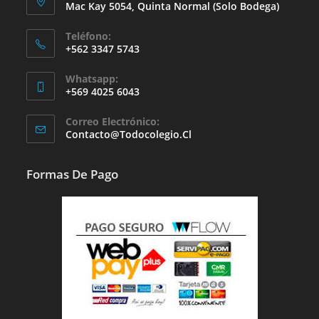
Mac Kay 5054, Quinta Normal (solo Bodega)
Teléfono:
+562 3347 5743
Whatsapp:
+569 4025 6043
Se
Correo Electrónico:
Abre
Se
Contacto@todocolegio.cl
Abre
En
En
Tu
Tu
Formas De Pago
Aplicación
Aplicación