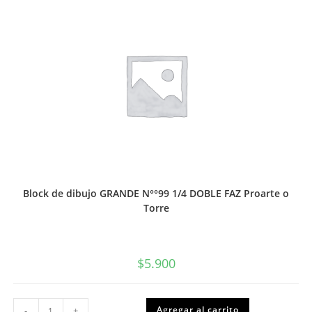
Proarte
o
Torre
cantidad
Block de dibujo GRANDE N°°99 1/4 DOBLE FAZ Proarte o
Torre
$
5.900
Block
Agregar al carrito
-
+
de