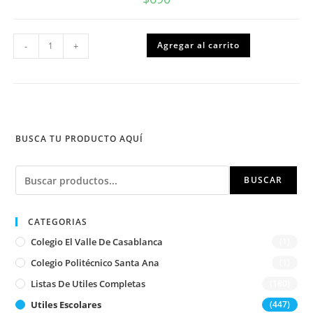
Vaso
Agregar al carrito
-
+
plastico
varios
colores
para
pinceles
simple
300cc
cantidad
BUSCA TU PRODUCTO AQUÍ
Buscar
BUSCAR
CATEGORIAS
Colegio El Valle De Casablanca
(1)
Colegio Politécnico Santa Ana
(1)
Listas De Utiles Completas
(180)
Utiles Escolares
(447)