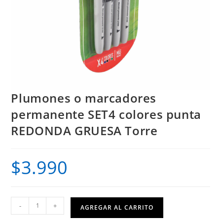
Plumones o marcadores
permanente SET4 colores punta
REDONDA GRUESA Torre
$
3.990
Plumones
-
+
AGREGAR AL CARRITO
o