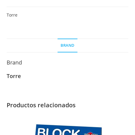
marcadores
permanente
Torre
SET4
colores
punta
REDONDA
BRAND
GRUESA
Torre
Brand
cantidad
Torre
Productos relacionados