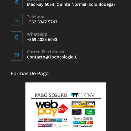
Mac Kay 5054, Quinta Normal (solo Bodega)
Teléfono:
+562 3347 5743
Whatsapp:
+569 4025 6043
Se
Correo Electrónico:
Abre
Se
Contacto@todocolegio.cl
Abre
En
En
Tu
Tu
Formas De Pago
Aplicación
Aplicación