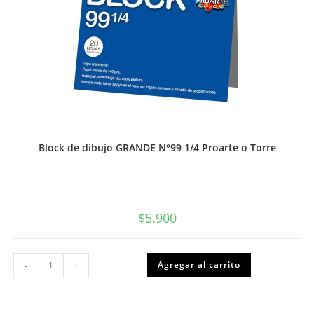
Block de dibujo GRANDE N°99 1/4 Proarte o Torre
$
5.900
Block
Agregar al carrito
-
+
de
dibujo
GRANDE
N°99
1/4