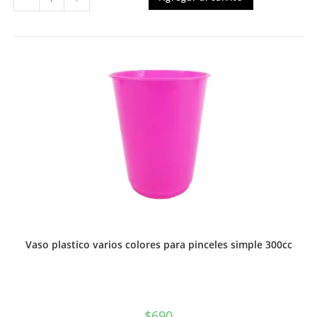
dibujo
GRANDE
N°
°99
1/4
DOBLE
FAZ
Proarte
o
Torre
cantidad
Vaso plastico varios colores para pinceles simple 300cc
$
690