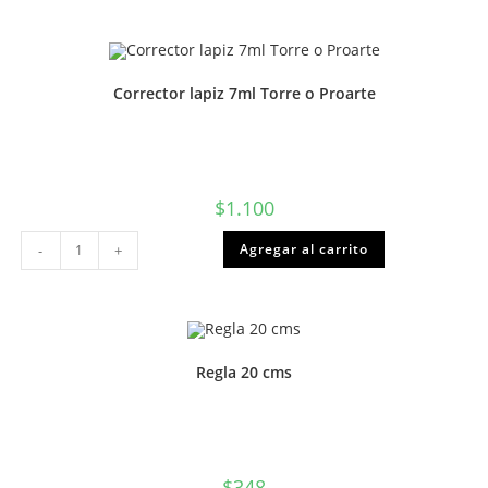
punta
media
1.0mm
BIC
cantidad
Corrector lapiz 7ml Torre o Proarte
$
1.100
Corrector
Agregar al carrito
-
+
lapiz
7ml
Torre
o
Proarte
cantidad
Regla 20 cms
$
348