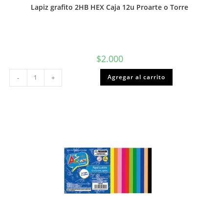
Lapiz grafito 2HB HEX Caja 12u Proarte o Torre
$
2.000
Lapiz
Agregar al carrito
-
+
grafito
2HB
HEX
Caja
12u
Proarte
o
Torre
cantidad