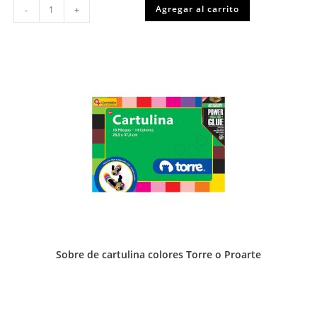
Lapices
Agregar al carrito
-
+
de
colores
HEXAGONAL
caja
12
colores
Proarte
o
Torre
cantidad
Sobre de cartulina colores Torre o Proarte