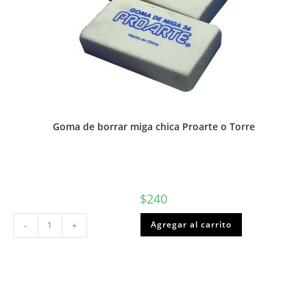
Goma de borrar miga chica Proarte o Torre
$
240
Goma
Agregar al carrito
-
+
de
borrar
miga
chica
Proarte
o
Torre
cantidad