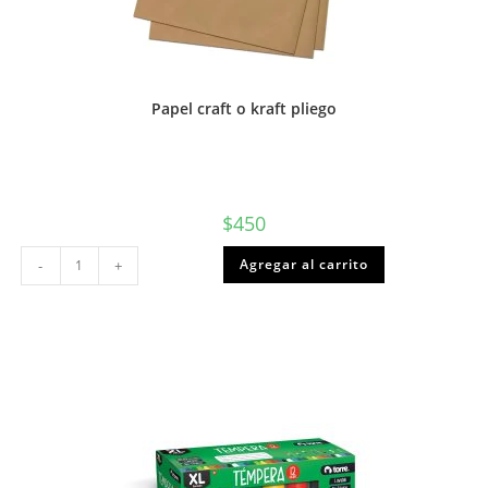
Papel craft o kraft pliego
$
450
Papel
Agregar al carrito
-
+
craft
o
kraft
pliego
cantidad