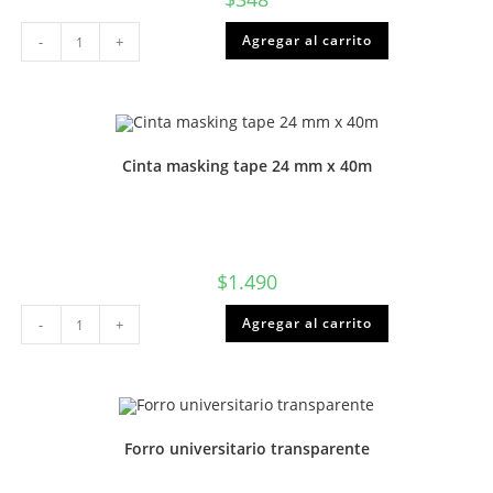
Regla
Agregar al carrito
-
+
20
cms
cantidad
Cinta masking tape 24 mm x 40m
$
1.490
Cinta
Agregar al carrito
-
+
masking
tape
24
mm
x
40m
cantidad
Forro universitario transparente