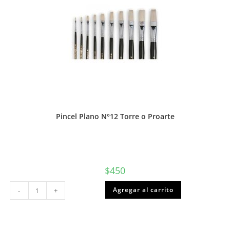
Pincel Plano N°12 Torre o Proarte
$
450
Pincel
Agregar al carrito
-
+
Plano
N°12
Torre
o
Proarte
cantidad