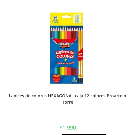
MEDIANO
N°99
1/8
Proarte
o
Torre
cantidad
Lapices de colores HEXAGONAL caja 12 colores Proarte o
Torre
$
1.990