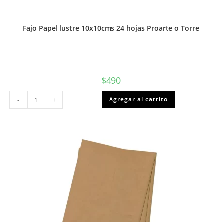
Fajo Papel lustre 10x10cms 24 hojas Proarte o Torre
$
490
Fajo
Agregar al carrito
-
+
Papel
lustre
10x10cms
24
hojas
Proarte
o
Torre
cantidad