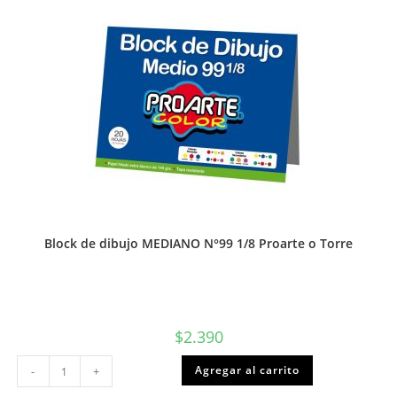
Proarte
o
Torre
cantidad
Block de dibujo MEDIANO N°99 1/8 Proarte o Torre
$
2.390
Block
Agregar al carrito
-
+
de
dibujo