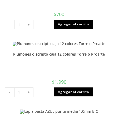
$
700
Destacador
Agregar al carrito
-
+
amarillo
lapiz
Isofit
o
Torre
cantidad
Plumones o scripto caja 12 colores Torre o Proarte
$
1.990
Plumones
Agregar al carrito
-
+
o
scripto
caja
12
colores
Torre
o