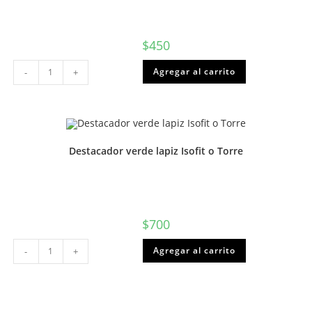
$
450
Forro
Agregar al carrito
-
+
universitario
transparente
cantidad
Destacador verde lapiz Isofit o Torre
$
700
Destacador
Agregar al carrito
-
+
verde
lapiz
Isofit
o
Torre
cantidad