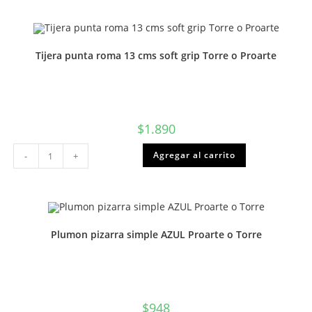
x40m
cantidad
Tijera punta roma 13 cms soft grip Torre o Proarte
$
1.890
Tijera
Agregar al carrito
-
+
punta
roma
13
cms
soft
grip
Torre
o
Plumon pizarra simple AZUL Proarte o Torre
Proarte
cantidad
$
948