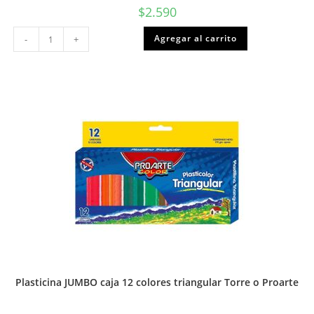
$
2.590
Sobre
Agregar al carrito
-
+
de
cartulina
colores
Torre
o
Proarte
cantidad
Plasticina JUMBO caja 12 colores triangular Torre o Proarte