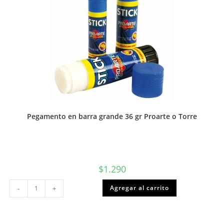
Pegamento en barra grande 36 gr Proarte o Torre
$
1.290
Pegamento
Agregar al carrito
-
+
en
barra
grande
36
gr