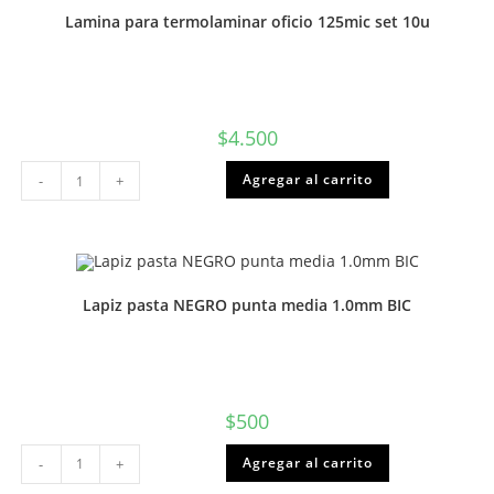
Lamina para termolaminar oficio 125mic set 10u
$
4.500
Lamina
Agregar al carrito
-
+
para
termolaminar
oficio
125mic
set
10u
cantidad
Lapiz pasta NEGRO punta media 1.0mm BIC
$
500
Lapiz
Agregar al carrito
-
+
pasta
NEGRO