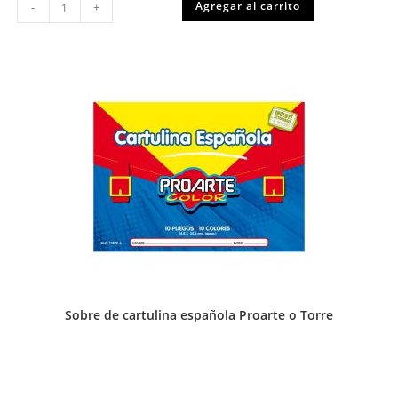
Agregar al carrito
-
+
en
barra
grande
40
gr
Torre
cantidad
Sobre de cartulina española Proarte o Torre