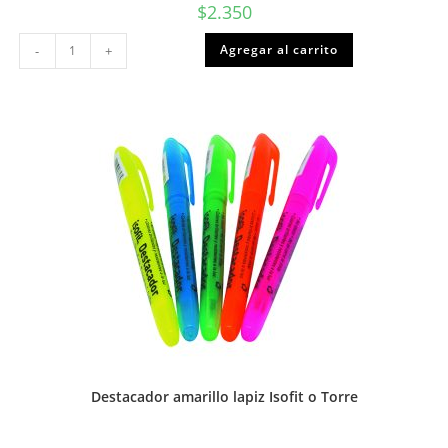
$
2.350
Sobre
Agregar al carrito
-
+
de
cartulina
española
Proarte
o
Torre
cantidad
Destacador amarillo lapiz Isofit o Torre