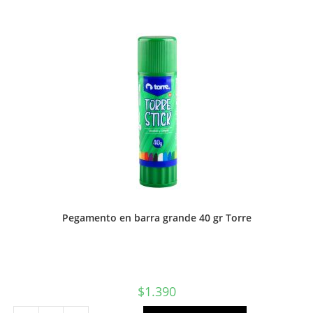
Proarte
o
Torre
cantidad
Pegamento en barra grande 40 gr Torre
$
1.390
Pegamento