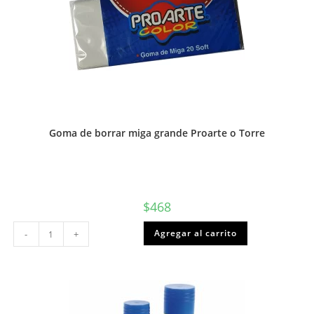
Goma de borrar miga grande Proarte o Torre
$
468
Goma
Agregar al carrito
-
+
de
borrar
miga
grande
Proarte
o
Torre
cantidad