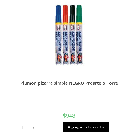
Plumon pizarra simple NEGRO Proarte o Torre
$
948
Plumon
Agregar al carrito
-
+
pizarra
simple
NEGRO