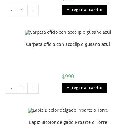
Plumon
Agregar al carrito
-
+
pizarra
simple
AZUL
Proarte
o
Torre
cantidad
Carpeta oficio con acoclip o gusano azul
$
990
Carpeta
Agregar al carrito
-
+
oficio
con
acoclip
o
gusano
azul
cantidad
Lapiz Bicolor delgado Proarte o Torre