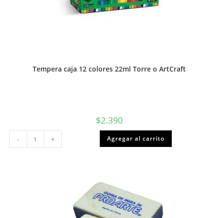
Tempera caja 12 colores 22ml Torre o ArtCraft
$
2.390
Tempera
Agregar al carrito
-
+
caja
12
colores
22ml
Torre
o
ArtCraft
cantidad