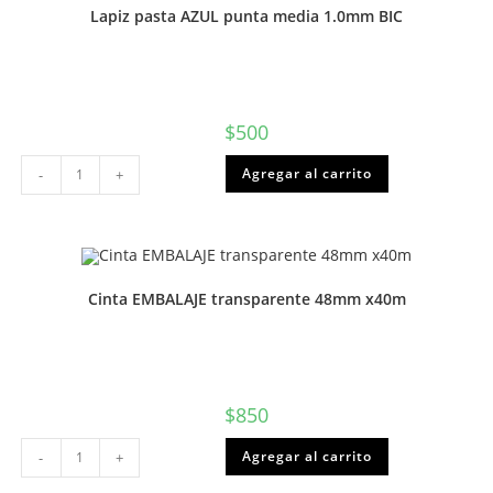
Proarte
Lapiz pasta AZUL punta media 1.0mm BIC
cantidad
$
500
Lapiz
Agregar al carrito
-
+
pasta
AZUL
punta
media
1.0mm
BIC
cantidad
Cinta EMBALAJE transparente 48mm x40m
$
850
Cinta
Agregar al carrito
-
+
EMBALAJE
transparente
48mm