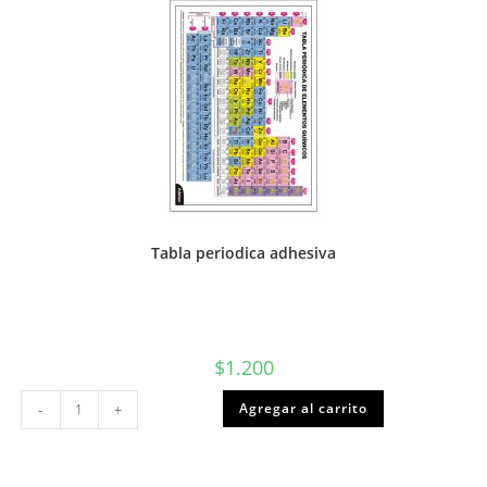
Tabla periodica adhesiva
$
1.200
Tabla
Agregar al carrito
-
+
periodica
adhesiva
cantidad