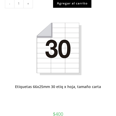
Etiquetas
Agregar al carrito
-
+
para
marcar
productos,
medio
set
cantidad
Etiquetas 66x25mm 30 etiq x hoja, tamaño carta
$
400