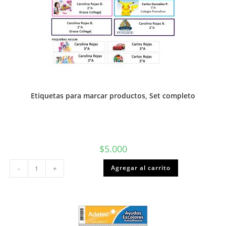
Etiquetas para marcar productos, Set completo
$
5.000
Etiquetas
Agregar al carrito
-
+
para
marcar
productos,
Set
completo
cantidad