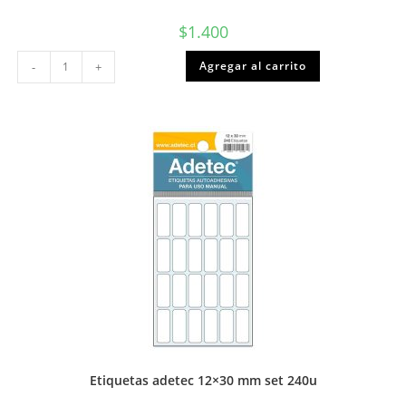
$
1.400
Stickers
Agregar al carrito
-
+
motivacionales
INGLES
15x16
2hojas
cantidad
Etiquetas adetec 12×30 mm set 240u