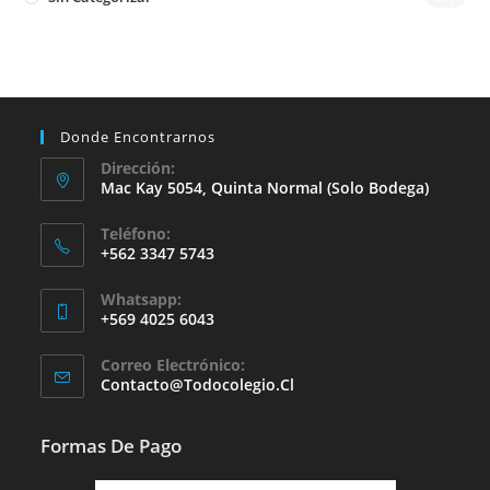
Donde Encontrarnos
Dirección:
Mac Kay 5054, Quinta Normal (solo Bodega)
Teléfono:
+562 3347 5743
Whatsapp:
+569 4025 6043
Se
Correo Electrónico:
Abre
Se
Contacto@todocolegio.cl
Abre
En
En
Tu
Tu
Formas De Pago
Aplicación
Aplicación