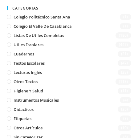
CATEGORIAS
Colegio Politécnico Santa Ana
(1)
Colegio El Valle De Casablanca
(1)
Listas De Utiles Completas
(180)
Utiles Escolares
(447)
Cuadernos
(21)
Textos Escolares
(47)
Lecturas Inglés
(28)
Otros Textos
(113)
Higiene Y Salud
(11)
Instrumentos Musicales
(4)
Didacticos
(25)
Etiquetas
(3)
Otros Artículos
(10)
Sin Categorizar
(6)