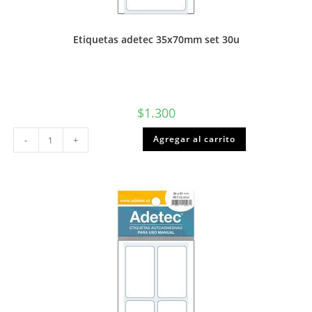
Etiquetas adetec 35x70mm set 30u
$
1.300
Etiquetas
Agregar al carrito
-
+
adetec
35x70mm
set
30u
cantidad