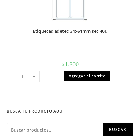
Etiquetas adetec 34x61mm set 40u
$
1.300
Etiquetas
Agregar al carrito
-
+
adetec
34x61mm
set
40u
cantidad
BUSCA TU PRODUCTO AQUÍ
Buscar
BUSCAR