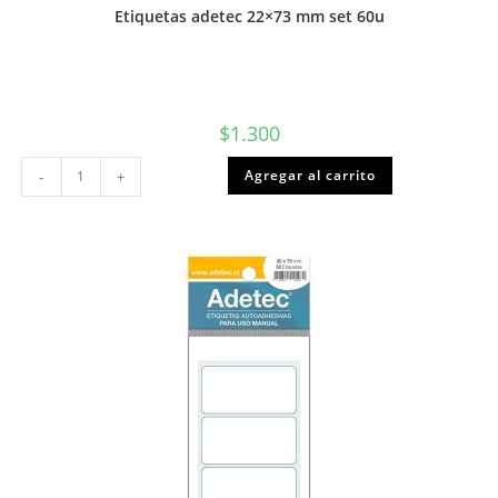
Etiquetas adetec 22×73 mm set 60u
$
1.300
Etiquetas
Agregar al carrito
-
+
adetec
22x73
mm
set
60u
cantidad