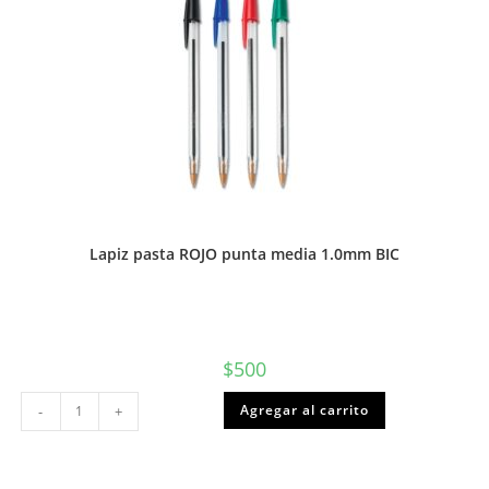
Lapiz pasta ROJO punta media 1.0mm BIC
$
500
Lapiz
Agregar al carrito
-
+
pasta
ROJO
punta
media
1.0mm