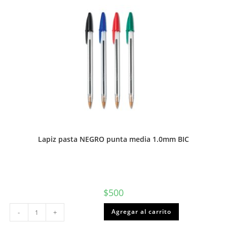
BIC
cantidad
Lapiz pasta NEGRO punta media 1.0mm BIC
$
500
Lapiz
Agregar al carrito
-
+
pasta
NEGRO