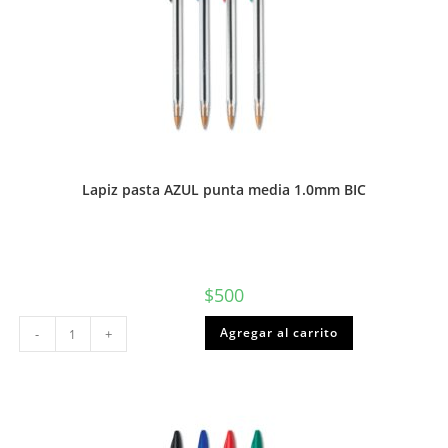
Lapiz pasta AZUL punta media 1.0mm BIC
$
500
Lapiz
Agregar al carrito
-
+
pasta
AZUL
punta
media
1.0mm
BIC
cantidad