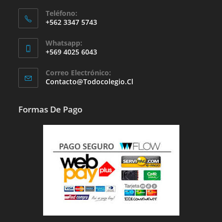
Teléfono:
+562 3347 5743
Whatsapp:
+569 4025 6043
Se
Correo Electrónico:
Abre
Se
Contacto@todocolegio.cl
Abre
En
En
Tu
Tu
Formas De Pago
Aplicación
Aplicación