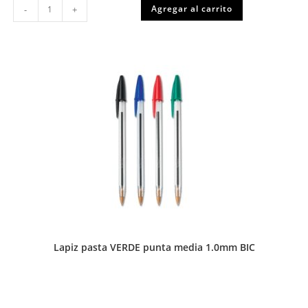
Lapiz
Agregar al carrito
-
+
pasta
set
4
COLORES
punta
media
1.0mm
BIC
cantidad
Lapiz pasta VERDE punta media 1.0mm BIC