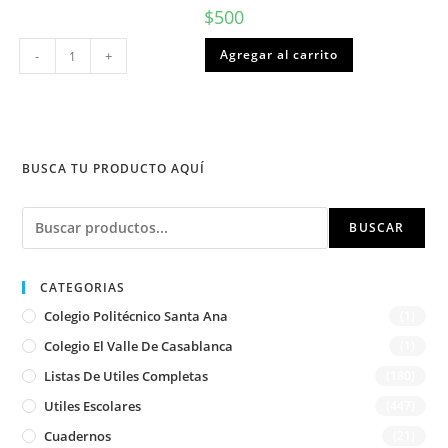
$
500
Lapiz
Agregar al carrito
-
+
pasta
VERDE
punta
media
1.0mm
BIC
cantidad
BUSCA TU PRODUCTO AQUÍ
Buscar
BUSCAR
CATEGORIAS
Colegio Politécnico Santa Ana
(1)
Colegio El Valle De Casablanca
(1)
Listas De Utiles Completas
(180)
Utiles Escolares
(447)
Cuadernos
(21)