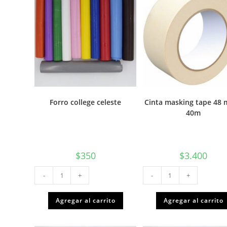
Forro college celeste
Cinta masking tape 48
40m
$
350
$
3.400
Forro
Cinta
-
+
-
+
college
masking
celeste
tape
cantidad
48
mm
Agregar al carrito
Agregar al carrito
x
40m
cantidad