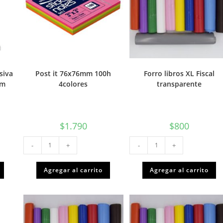
siva
Post it 76x76mm 100h
Forro libros XL Fiscal
mm
4colores
transparente
$
1.790
$
800
Post
Forro
-
+
-
+
it
libros
76x76mm
XL
100h
Fiscal
4colores
transparente
Agregar al carrito
Agregar al carrito
cantidad
cantidad