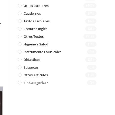
Utiles Escolares
(447)
Cuadernos
(21)
Textos Escolares
(47)
r
Lecturas Inglés
(28)
Otros Textos
(113)
Higiene Y Salud
(11)
Instrumentos Musicales
(4)
Didacticos
(25)
Etiquetas
(3)
Otros Artículos
(10)
Sin Categorizar
(6)