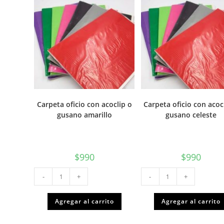
Carpeta oficio con acoclip o
Carpeta oficio con acoc
gusano amarillo
gusano celeste
$
990
$
990
Carpeta
Carpeta
-
+
-
+
oficio
oficio
con
con
acoclip
acoclip
o
o
Agregar al carrito
Agregar al carrito
gusano
gusano
amarillo
celeste
cantidad
cantidad