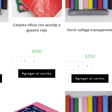
Carpeta oficio con acoclip o
Forro college transparent
gusano rojo
$
990
$
350
Carpeta
-
+
oficio
Forro
con
-
+
college
acoclip
transparente
o
cantidad
Agregar al carrito
gusano
Agregar al carrito
rojo
cantidad