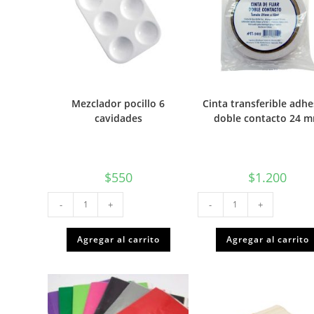
Mezclador pocillo 6
Cinta transferible adhe
cavidades
doble contacto 24 
$
550
$
1.200
Mezclador
Cinta
-
+
-
+
pocillo
transferible
6
adhesiva
cavidades
doble
cantidad
contacto
Agregar al carrito
Agregar al carrito
24
mm
cantidad