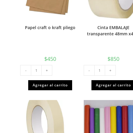
Papel craft o kraft pliego
Cinta EMBALAJE
transparente 48mm x
$
450
$
850
Papel
Cinta
-
+
-
+
craft
EMBALAJE
o
transparente
kraft
48mm
pliego
x40m
Agregar al carrito
Agregar al carrito
cantidad
cantidad