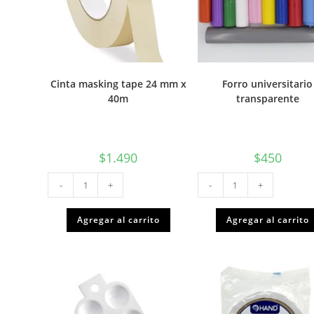
Cinta masking tape 24 mm x
Forro universitario
40m
transparente
$
1.490
$
450
Cinta
Forro
-
+
-
+
masking
universitario
tape
transparente
24
cantidad
mm
Agregar al carrito
Agregar al carrito
x
40m
cantidad