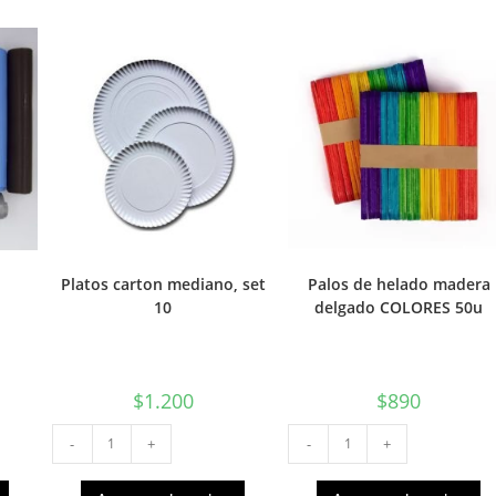
Platos carton mediano, set
Palos de helado madera
10
delgado COLORES 50u
$
1.200
$
890
Platos
Palos
-
+
-
+
carton
de
mediano,
helado
set
madera
10
delgado