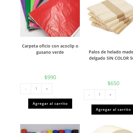
Carpeta oficio con acoclip o
Palos de helado mad
gusano verde
delgado SIN COLOR 5
$
990
$
650
Carpeta
-
+
oficio
Palos
con
-
+
de
acoclip
helado
o
madera
Agregar al carrito
gusano
delgado
Agregar al carrito
verde
SIN
cantidad
COLOR
50u
cantidad