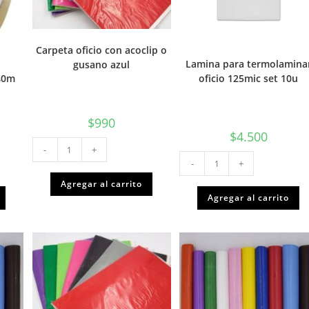
Carpeta oficio con acoclip o
Lamina para termolamina
gusano azul
40m
oficio 125mic set 10u
$
990
$
4.500
Carpeta
-
+
oficio
Lamina
con
-
+
para
acoclip
termolaminar
o
oficio
Agregar al carrito
gusano
125mic
Agregar al carrito
azul
set
cantidad
10u
cantidad