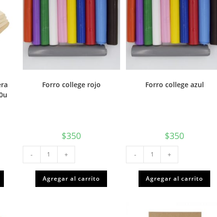
era
Forro college rojo
Forro college azul
0u
$
350
$
350
Forro
Forro
-
+
-
+
college
college
rojo
azul
cantidad
cantidad
Agregar al carrito
Agregar al carrito