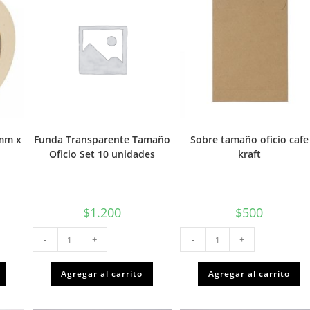
 mm x
Funda Transparente Tamaño
Sobre tamaño oficio cafe
Oficio Set 10 unidades
kraft
$
1.200
$
500
Funda
Sobre
-
+
-
+
Transparente
tamaño
Tamaño
oficio
Oficio
cafe
Set
kraft
Agregar al carrito
Agregar al carrito
10
cantidad
unidades
cantidad