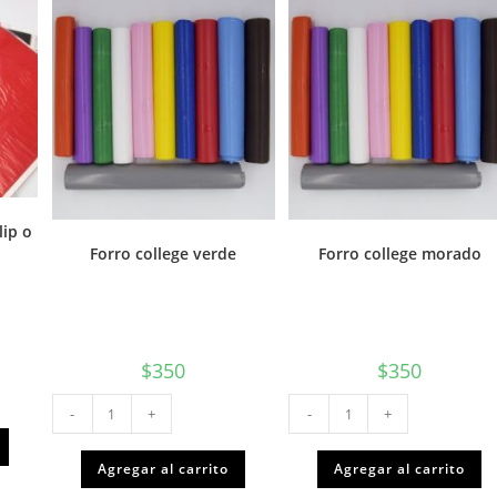
lip o
Forro college verde
Forro college morado
$
350
$
350
Forro
Forro
-
+
-
+
college
college
verde
morado
cantidad
cantidad
Agregar al carrito
Agregar al carrito