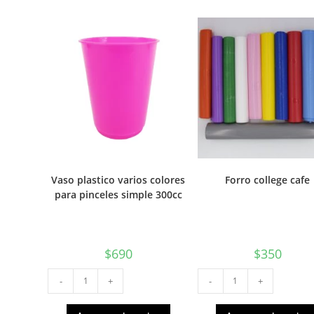
Vaso plastico varios colores
Forro college cafe
para pinceles simple 300cc
$
690
$
350
Vaso
Forro
-
+
-
+
plastico
college
varios
cafe
colores
cantidad
para