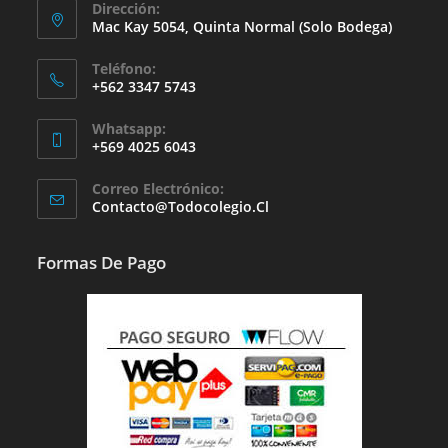
Dirección:
Mac Kay 5054, Quinta Normal (solo Bodega)
Teléfono:
+562 3347 5743
Whatsapp:
+569 4025 6043
Se
Correo Electrónico:
Abre
Se
Contacto@todocolegio.cl
Abre
En
En
Tu
Tu
Formas De Pago
Aplicación
Aplicación