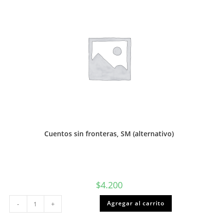
Cuentos sin fronteras, SM (alternativo)
$
4.200
Cuentos
Agregar al carrito
-
+
sin
fronteras,