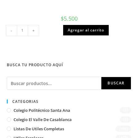
$
5.500
La
Agregar al carrito
-
+
Ciencia
Pop,
Tomo
I,
Sudamericana
(alternativo)
cantidad
BUSCA TU PRODUCTO AQUÍ
Buscar
BUSCAR
CATEGORIAS
Colegio Politécnico Santa Ana
(1)
Colegio El Valle De Casablanca
(1)
Listas De Utiles Completas
(180)
(447)