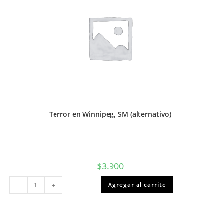
Terror en Winnipeg, SM (alternativo)
$
3.900
Terror
Agregar al carrito
-
+
en
Winnipeg,
SM
(alternativo)
cantidad