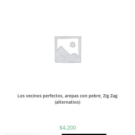
SM
(alternativo)
cantidad
Los vecinos perfectos, arepas con pebre, Zig Zag
(alternativo)
$
4.200