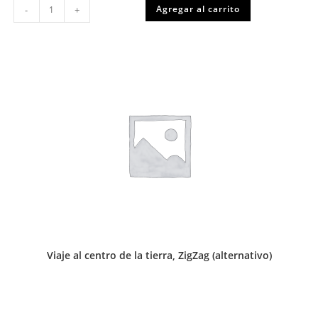
Los
Agregar al carrito
-
+
vecinos
perfectos,
arepas
con
pebre,
Zig
Zag
(alternativo)
cantidad
Viaje al centro de la tierra, ZigZag (alternativo)