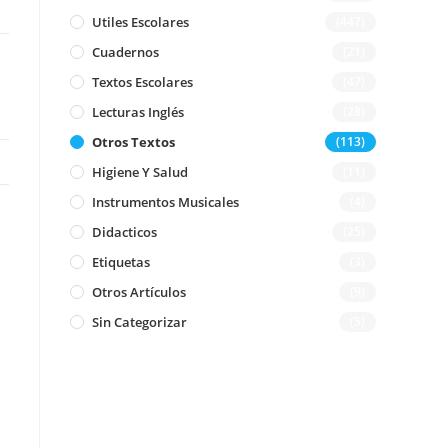
Utiles Escolares
(447)
Cuadernos
(21)
Textos Escolares
(47)
Lecturas Inglés
(28)
Otros Textos
(113)
Higiene Y Salud
(11)
Instrumentos Musicales
(4)
Didacticos
(25)
Etiquetas
(3)
Otros Artículos
(9)
Sin Categorizar
(5)