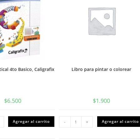
tical 4to Basico, Caligrafix
Libro para pintar o colorear
$
6.500
$
1.900
afia
Libro
Agregar al carrito
Agregar al carrito
-
+
al
para
pintar
,
o
afix
colorear
dad
cantidad