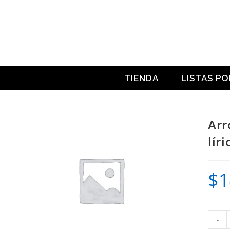
Ir
al
contenido
TIENDA
LISTAS P
Arr
lír
$
1
Arroy
-
claro,