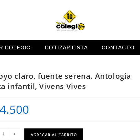
OR COLEGIO
COTIZAR LISTA
CONTACTO
oyo claro, fuente serena. Antología
ica infantil, Vivens Vives
4.500
o
+
AGREGAR AL CARRITO