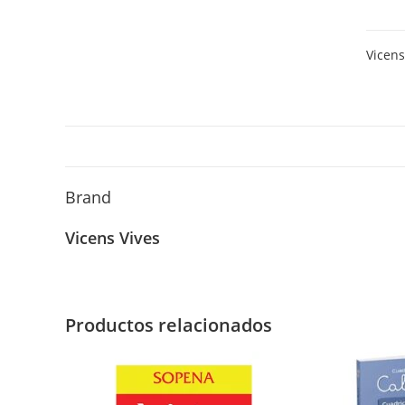
fuent
serena
Vicens
Antolo
lírica
infanti
Vivens
Vives
canti
Brand
Vicens Vives
Productos relacionados