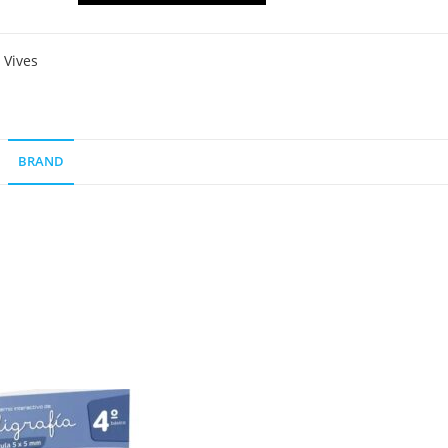
e
.
 Vives
gía
l,
BRAND
dad