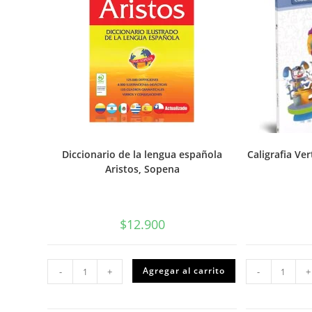
Diccionario de la lengua española
Caligrafia Ver
Aristos, Sopena
$
12.900
Diccionario
Caligr
Agregar al carrito
-
+
-
+
de
Vertic
la
4to
lengua
Basico
española
Caligr
Aristos,
canti