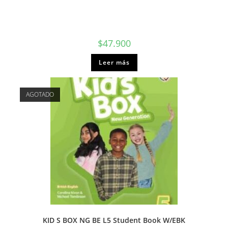
$
47.900
Leer más
AGOTADO
KID S BOX NG BE L5 Student Book W/EBK