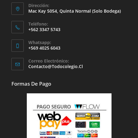
Dirección:
Mac Kay 5054, Quinta Normal (solo Bodega)
Teléfono:
+562 3347 5743
Whatsapp:
+569 4025 6043
Se
Correo Electrónico:
Abre
Se
Contacto@todocolegio.cl
Abre
En
En
Tu
Tu
Formas De Pago
Aplicación
Aplicación