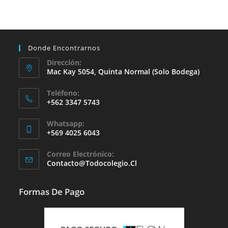
Donde Encontrarnos
Dirección:
Mac Kay 5054, Quinta Normal (solo Bodega)
Teléfono:
+562 3347 5743
Whatsapp:
+569 4025 6043
Se
Correo Electrónico:
Abre
Se
Contacto@todocolegio.cl
Abre
En
En
Tu
Tu
Formas De Pago
Aplicación
Aplicación