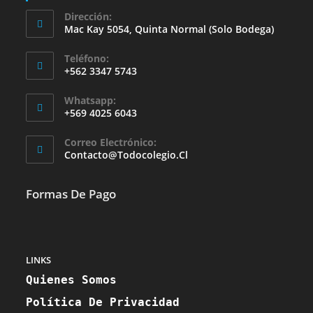
Dirección:
Mac Kay 5054, Quinta Normal (solo Bodega)
Teléfono:
+562 3347 5743
Whatsapp:
+569 4025 6043
Se
Correo Electrónico:
Abre
Se
Contacto@todocolegio.cl
Abre
En
En
Tu
Tu
Formas De Pago
Aplicación
Aplicación
LINKS
Quienes Somos
Política De Privacidad