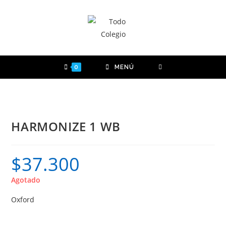
Ir
al
contenido
0
MENÚ
HARMONIZE 1 WB
$
37.300
Agotado
Oxford