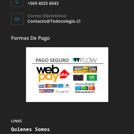
+569 4025 6043
Se
Correo Electrónico:
Abre
Se
Contacto@todocolegio.cl
Abre
En
En
Tu
Tu
Formas De Pago
Aplicación
Aplicación
LINKS
Quienes Somos