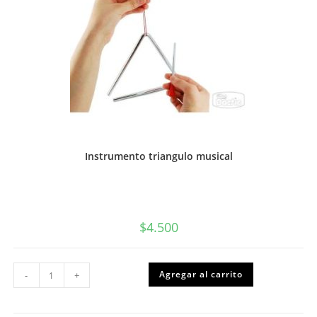
Instrumento triangulo musical
$
4.500
Instrumento
Agregar al carrito
-
+
triangulo
musical
cantidad