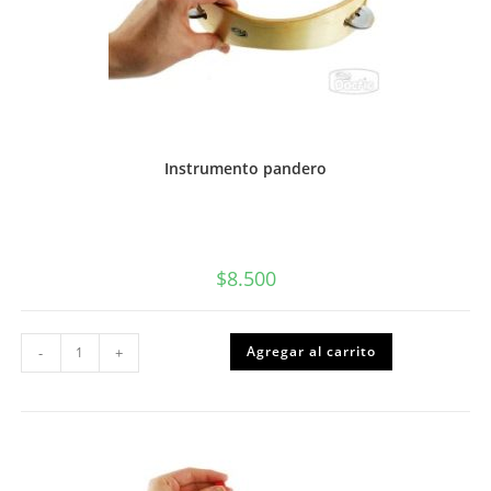
Instrumento pandero
$
8.500
Instrumento
Agregar al carrito
-
+
pandero
cantidad