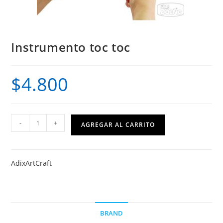
Instrumento toc toc
$
4.800
Instrumento
-
+
AGREGAR AL CARRITO
toc
toc
cantidad
Adix
ArtCraft
BRAND