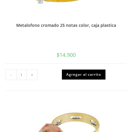
Metalofono cromado 25 notas color, caja plastica
$
14.900
Metalofono
Agregar al carrito
-
+
cromado
25
notas
color,
caja
plastica
cantidad