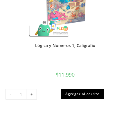
Lógica y Números 1, Caligrafix
$
11.990
Lógica
Agregar al carrito
-
+
y
Números
1,
Caligrafix
cantidad