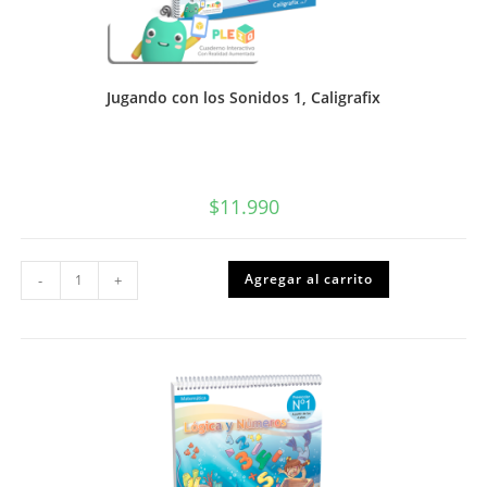
Jugando con los Sonidos 1, Caligrafix
$
11.990
Jugando
Agregar al carrito
-
+
con
los
Sonidos
1,
Caligrafix
cantidad