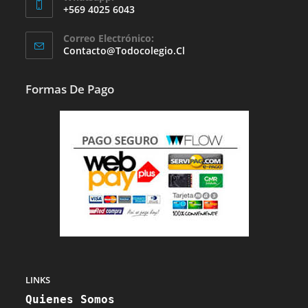
+569 4025 6043
Se
Correo Electrónico:
Abre
Se
Contacto@todocolegio.cl
Abre
En
En
Tu
Tu
Formas De Pago
Aplicación
Aplicación
LINKS
Quienes Somos