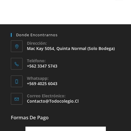
Donde Encontrarnos
Dirección:
Mac Kay 5054, Quinta Normal (solo Bodega)
Teléfono:
+562 3347 5743
Whatsapp:
+569 4025 6043
Se
Correo Electrónico:
Abre
Se
Contacto@todocolegio.cl
Abre
En
En
Tu
Tu
Formas De Pago
Aplicación
Aplicación