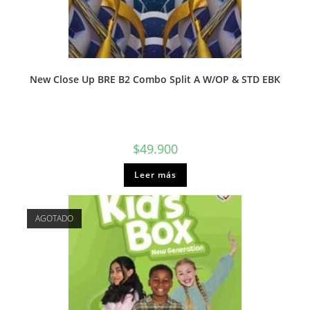
New Close Up BRE B2 Combo Split A W/OP & STD EBK
$
49.900
Leer más
AGOTADO