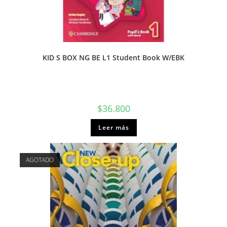
KID S BOX NG BE L1 Student Book W/EBK
$
36.800
Leer más
AGOTADO