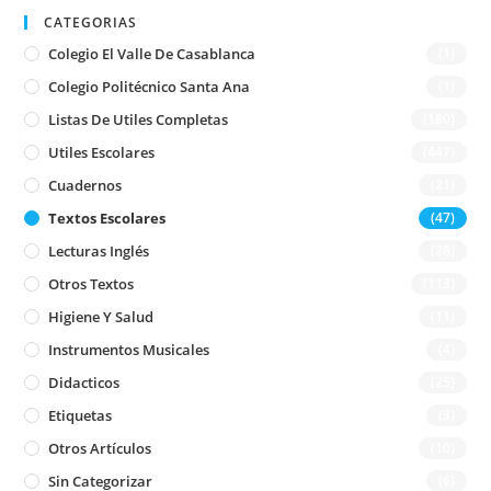
CATEGORIAS
Colegio El Valle De Casablanca
(1)
Colegio Politécnico Santa Ana
(1)
Listas De Utiles Completas
(180)
Utiles Escolares
(447)
Cuadernos
(21)
Textos Escolares
(47)
Lecturas Inglés
(28)
Otros Textos
(113)
Higiene Y Salud
(11)
Instrumentos Musicales
(4)
Didacticos
(25)
Etiquetas
(3)
Otros Artículos
(10)
Sin Categorizar
(6)