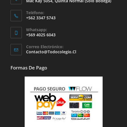
Mac Kay 5054, Quinta Normal (solo Bodega)
Teléfono:
+562 3347 5743
Whatsapp:
+569 4025 6043
Se
Correo Electrónico:
Abre
Se
Contacto@todocolegio.cl
Abre
En
En
Tu
Tu
Formas De Pago
Aplicación
Aplicación