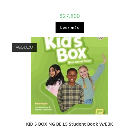
$
27.800
Leer más
AGOTADO
KID S BOX NG BE L5 Student Book W/EBK