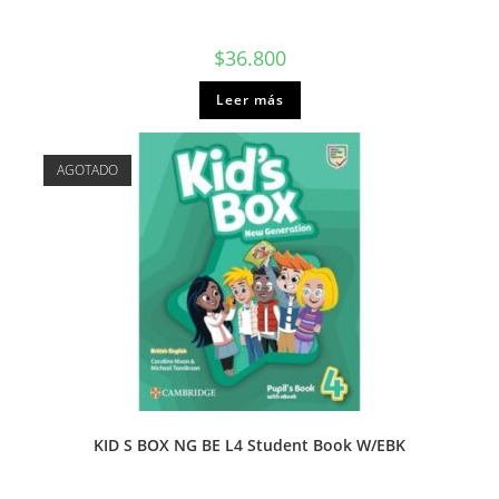
$
36.800
Leer más
AGOTADO
KID S BOX NG BE L4 Student Book W/EBK