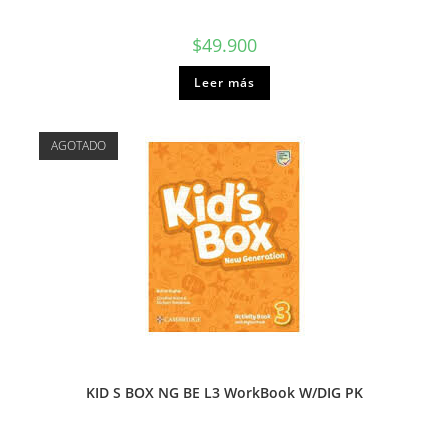
$
49.900
Leer más
AGOTADO
KID S BOX NG BE L3 WorkBook W/DIG PK