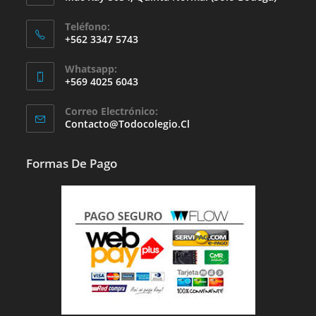
Teléfono:
+562 3347 5743
Whatsapp:
+569 4025 6043
Se
Correo Electrónico:
Abre
Se
Contacto@todocolegio.cl
Abre
En
En
Tu
Tu
Formas De Pago
Aplicación
Aplicación