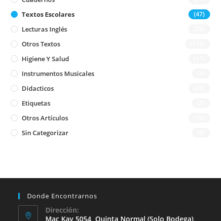
Textos Escolares
(47)
Lecturas Inglés
(28)
Otros Textos
(113)
Higiene Y Salud
(11)
Instrumentos Musicales
(4)
Didacticos
(25)
Etiquetas
(3)
Otros Artículos
(10)
Sin Categorizar
(6)
Donde Encontrarnos
Dirección:
Mac Kay 5054, Quinta Normal (solo Bodega)