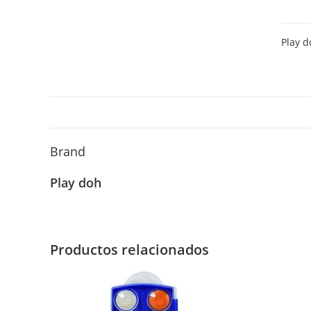
model
Play
Play d
Doh
84
gr
varios
colore
canti
Brand
Play doh
Productos relacionados