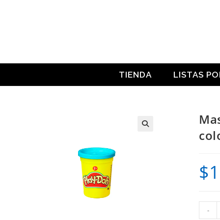
Ir
al
contenido
TIENDA
LISTAS P
Mas
col
$
1
Masa
-
para