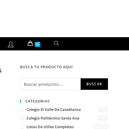
ALTERNAR
0
BÚSQUEDA
BUSCA TU PRODUCTO AQUÍ
s
DE
Buscar
LA
BUSCAR
WEB
CATEGORIAS
Colegio El Valle De Casablanca
(1)
Colegio Politécnico Santa Ana
(1)
Listas De Utiles Completas
(180)