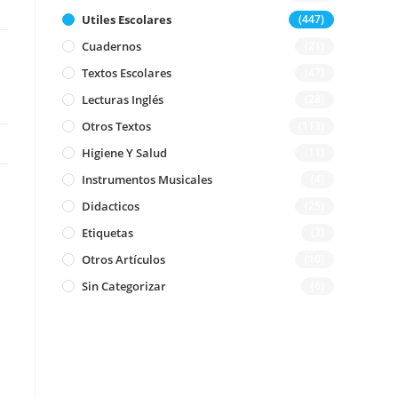
Utiles Escolares
(447)
Cuadernos
(21)
Textos Escolares
(47)
Lecturas Inglés
(28)
Otros Textos
(113)
Higiene Y Salud
(11)
Instrumentos Musicales
(4)
Didacticos
(25)
Etiquetas
(3)
Otros Artículos
(10)
Sin Categorizar
(6)