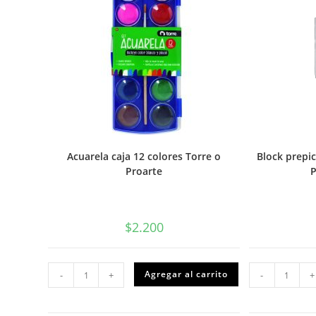
Acuarela caja 12 colores Torre o
Block prepi
Proarte
P
$
2.200
Acuarela
Block
Agregar al carrito
-
+
-
+
caja
prepi
12
compo
colores
CART
Torre
Proar
o
Colon