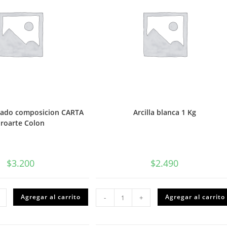
cado composicion CARTA
Arcilla blanca 1 Kg
roarte Colon
$
3.200
$
2.490
Arcilla
Agregar al carrito
Agregar al carrito
-
+
cado
blanca
sicion
1
A
Kg
te
cantidad