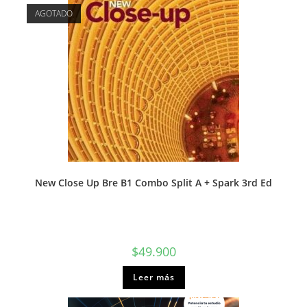
AGOTADO
New Close Up Bre B1 Combo Split A + Spark 3rd Ed
$
49.900
Leer más