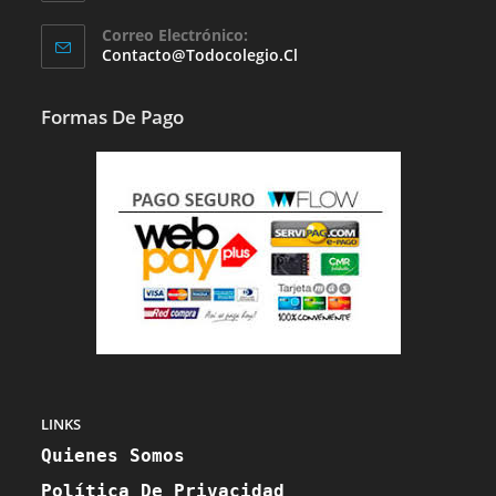
Se
Correo Electrónico:
Abre
Se
Contacto@todocolegio.cl
Abre
En
En
Tu
Tu
Formas De Pago
Aplicación
Aplicación
LINKS
Quienes Somos
Política De Privacidad