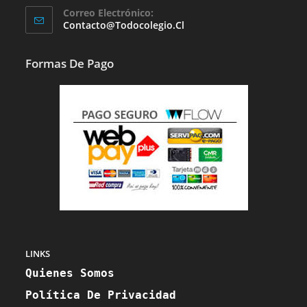
Correo Electrónico:
Abre
Se
Contacto@todocolegio.cl
Abre
En
En
Tu
Tu
Formas De Pago
Aplicación
Aplicación
LINKS
Quienes Somos
Política De Privacidad