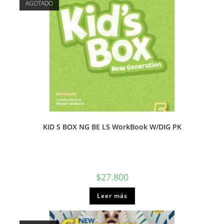
AGOTADO
KID S BOX NG BE L5 WorkBook W/DIG PK
$
27.800
Leer más