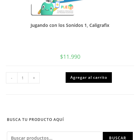
Jugando con los Sonidos 1, Caligrafix
$
11.990
Jugando
Agregar al carrito
-
+
con
los
Sonidos
1,
Caligrafix
cantidad
BUSCA TU PRODUCTO AQUÍ
Buscar
BUSCAR