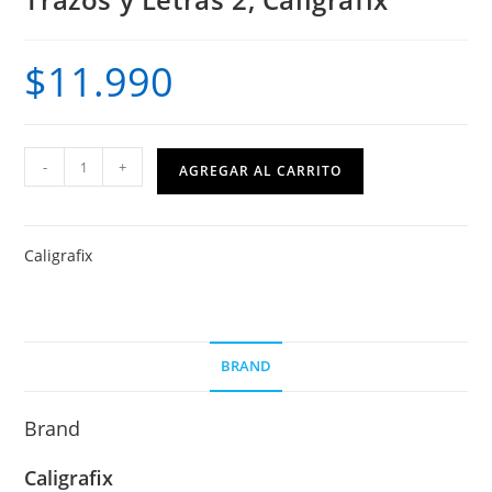
$
11.990
Trazos
-
+
AGREGAR AL CARRITO
y
Letras
2,
Caligrafix
Caligrafix
cantidad
BRAND
Brand
Caligrafix