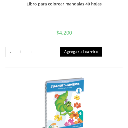
Libro para colorear mandalas 40 hojas
$
4.200
Libro
Agregar al carrito
-
+
para
colorear
mandalas
40
hojas
cantidad