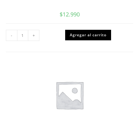
$
12.990
Caligrafia
Agregar al carrito
-
+
Vertical
1ro
Basico
Pack,
1S
y
2S,
Caligrafix
cantidad