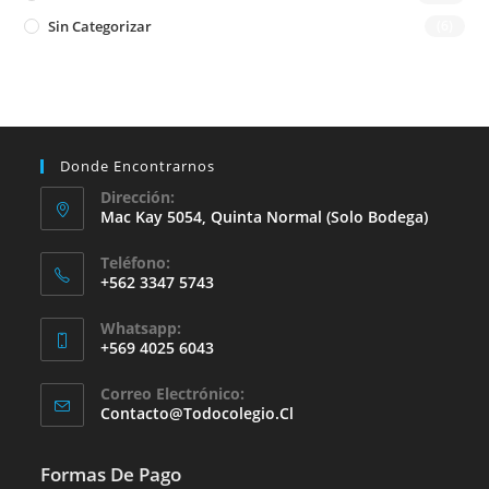
Sin Categorizar
(6)
Donde Encontrarnos
Dirección:
Mac Kay 5054, Quinta Normal (solo Bodega)
Teléfono:
+562 3347 5743
Whatsapp:
+569 4025 6043
Se
Correo Electrónico:
Abre
Se
Contacto@todocolegio.cl
Abre
En
En
Tu
Tu
Formas De Pago