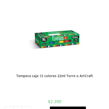
pliego
cantidad
Tempera caja 12 colores 22ml Torre o ArtCraft
$
2.390
Tempera