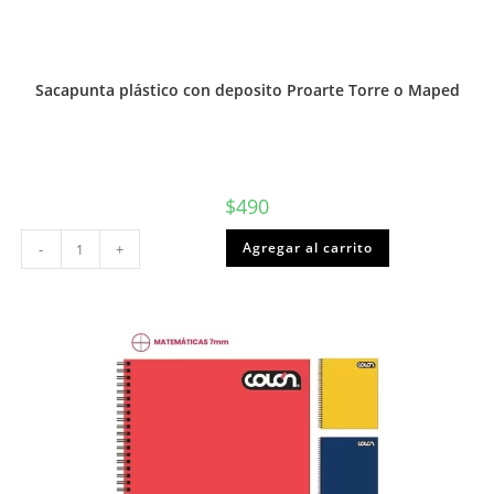
Sacapunta plástico con deposito Proarte Torre o Maped
$
490
Sacapunta
Agregar al carrito
-
+
plástico
con
deposito
Proarte
Torre
o
Maped
cantidad