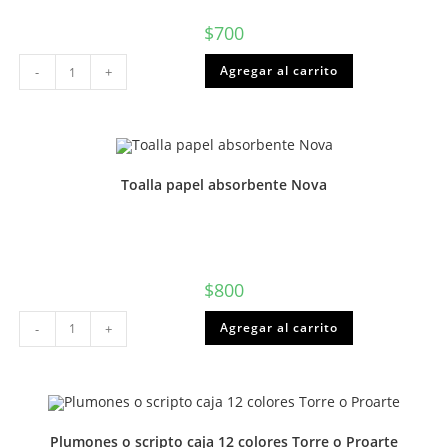
$
700
Destacador
Agregar al carrito
-
+
amarillo
lapiz
Isofit
o
Torre
cantidad
Toalla papel absorbente Nova
$
800
Toalla
Agregar al carrito
-
+
papel
absorbente
Nova
cantidad
Plumones o scripto caja 12 colores Torre o Proarte