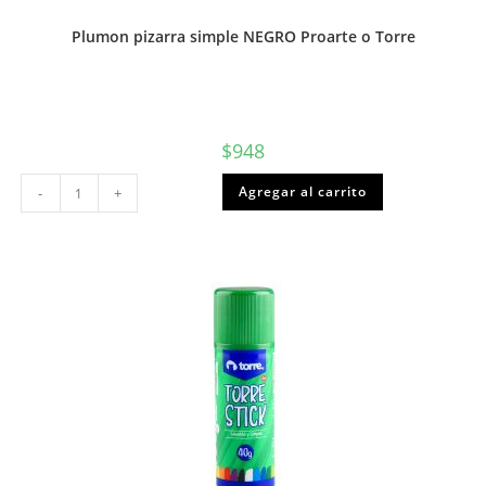
Plumon pizarra simple NEGRO Proarte o Torre
$
948
Plumon
Agregar al carrito
-
+
pizarra
simple
NEGRO
Proarte
o
Torre
cantidad