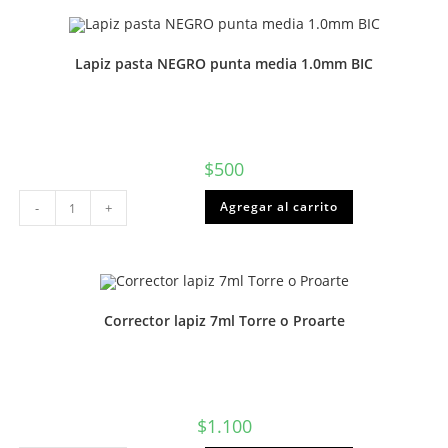
set
10u
cantidad
Lapiz pasta NEGRO punta media 1.0mm BIC
$
500
Lapiz
Agregar al carrito
-
+
pasta
NEGRO
punta
media
1.0mm
BIC
cantidad
Corrector lapiz 7ml Torre o Proarte
$
1.100