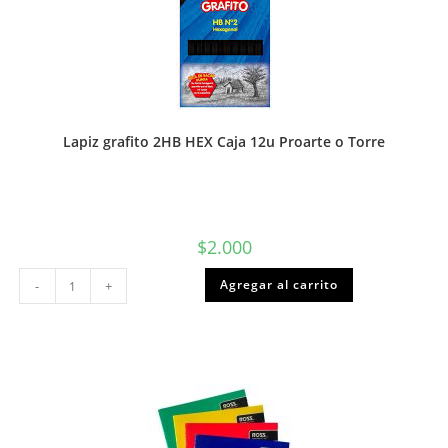
Lapiz grafito 2HB HEX Caja 12u Proarte o Torre
$
2.000
Lapiz
Agregar al carrito
-
+
grafito
2HB
HEX
Caja
12u
Proarte
o
Torre
cantidad