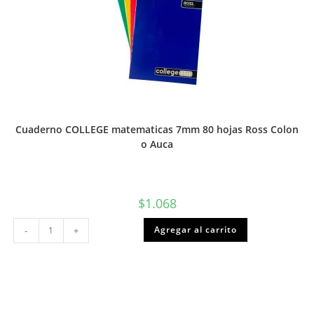
Cuaderno COLLEGE matematicas 7mm 80 hojas Ross Colon
o Auca
$
1.068
Cuaderno
Agregar al carrito
-
+
COLLEGE
matematicas
7mm
80
hojas
Ross
Colon
o
Auca