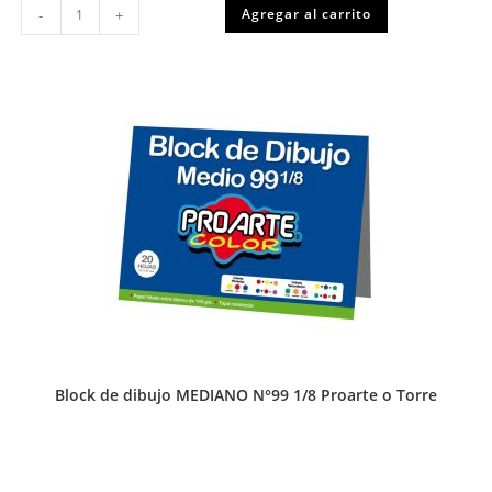
Cuaderno
Agregar al carrito
-
+
COLLEGE
matematicas
7
mm
100
hojas
Proarte
o
Torre
cantidad
Block de dibujo MEDIANO N°99 1/8 Proarte o Torre