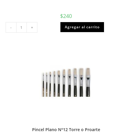
$
240
Goma
Agregar al carrito
-
+
de
borrar
miga
chica
Proarte
o
Torre
cantidad
Pincel Plano N°12 Torre o Proarte