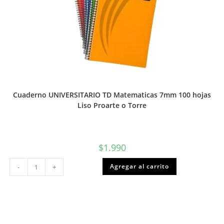
Cuaderno UNIVERSITARIO TD Matematicas 7mm 100 hojas
Liso Proarte o Torre
$
1.990
Cuaderno
Agregar al carrito
-
+
UNIVERSITARIO
TD
Matematicas
7mm
100
hojas
Liso
Proarte
o