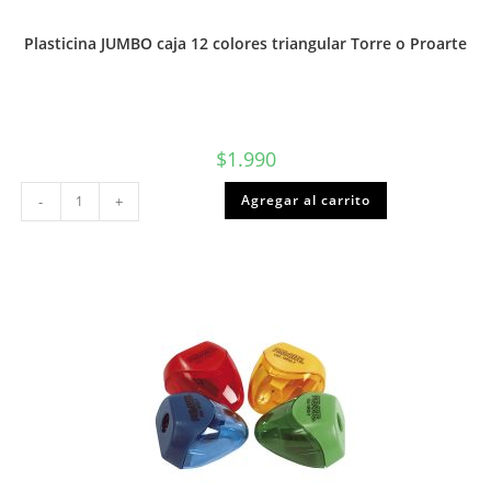
Plasticina JUMBO caja 12 colores triangular Torre o Proarte
$
1.990
Plasticina
Agregar al carrito
-
+
JUMBO
caja
12
colores
triangular
Torre
o
Proarte
cantidad