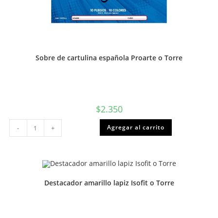
Sobre de cartulina española Proarte o Torre
$
2.350
Sobre
Agregar al carrito
-
+
de
cartulina
española
Proarte
o
Torre
cantidad
Destacador amarillo lapiz Isofit o Torre