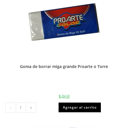
Torre
cantidad
Goma de borrar miga grande Proarte o Torre
$
468
Goma
Agregar al carrito
-
+
de
borrar
miga
grande
Proarte