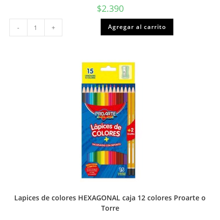
$
2.390
Block
Agregar al carrito
-
+
de
dibujo
MEDIANO
N°99
1/8
Proarte
o
Torre
cantidad
Lapices de colores HEXAGONAL caja 12 colores Proarte o
Torre