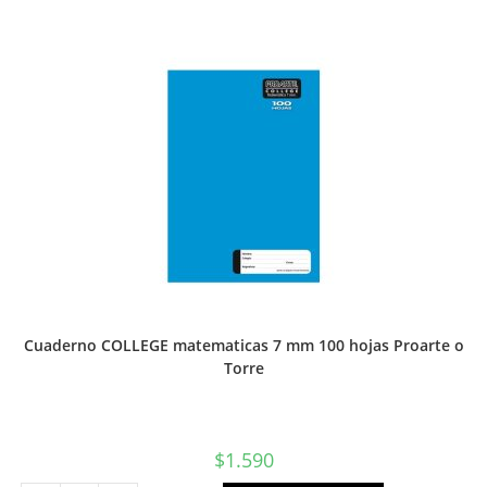
grande
36
gr
Proarte
o
Torre
cantidad
Cuaderno COLLEGE matematicas 7 mm 100 hojas Proarte o
Torre
$
1.590