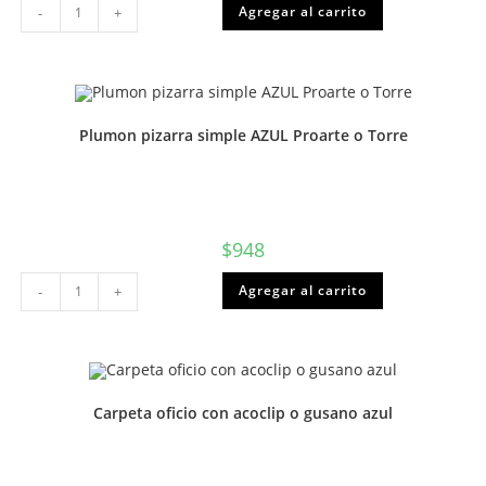
Agregar al carrito
-
+
punta
roma
13
cms
soft
grip
Torre
o
Plumon pizarra simple AZUL Proarte o Torre
Proarte
cantidad
$
948
Plumon
Agregar al carrito
-
+
pizarra
simple
AZUL
Proarte
o
Torre
cantidad
Carpeta oficio con acoclip o gusano azul