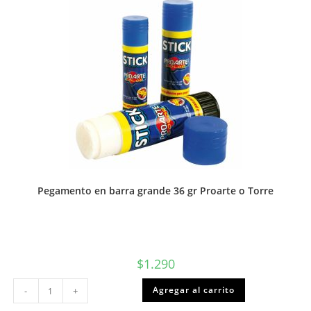
o
Torre
cantidad
Pegamento en barra grande 36 gr Proarte o Torre
$
1.290
Pegamento
Agregar al carrito
-
+
en
barra