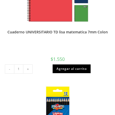
Cuaderno UNIVERSITARIO TD lisa matematica 7mm Colon
$
1.550
Cuaderno
Agregar al carrito
-
+
UNIVERSITARIO
TD
lisa
matematica
7mm
Colon
cantidad