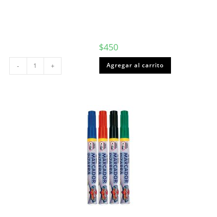
$
450
Pincel
Agregar al carrito
-
+
Plano
N°12
Torre
o
Proarte
cantidad