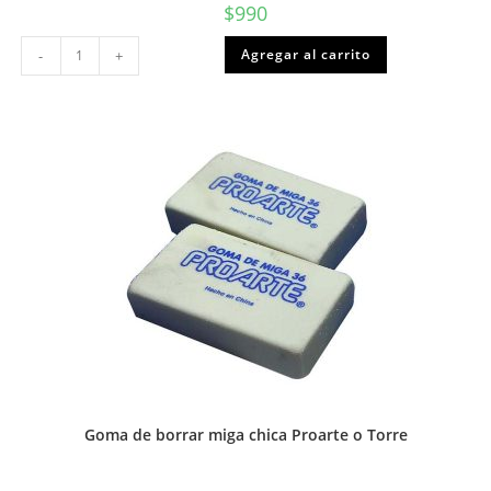
$
990
Pañuelos
Agregar al carrito
-
+
tissue
pq
50u
cantidad
Goma de borrar miga chica Proarte o Torre