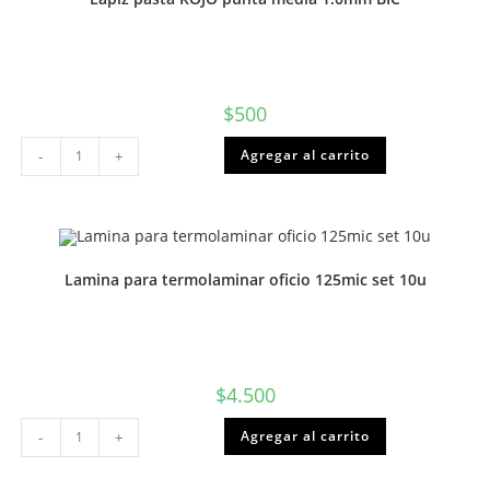
$
500
Lapiz
Agregar al carrito
-
+
pasta
ROJO
punta
media
1.0mm
BIC
cantidad
Lamina para termolaminar oficio 125mic set 10u
$
4.500
Lamina
Agregar al carrito
-
+
para
termolaminar
oficio
125mic