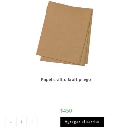
o
Torre
cantidad
Papel craft o kraft pliego
$
450
Papel
Agregar al carrito
-
+
craft
o
kraft