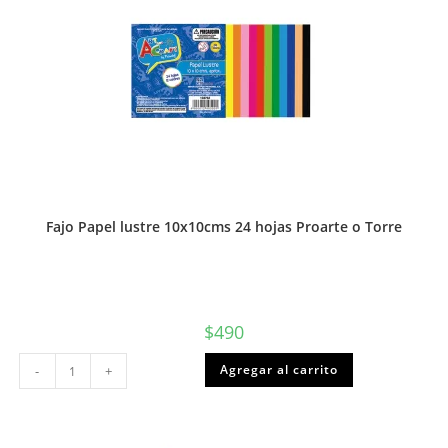
cantidad
Fajo Papel lustre 10x10cms 24 hojas Proarte o Torre
$
490
Fajo
Agregar al carrito
-
+
Papel
lustre
10x10cms
24
hojas
Proarte