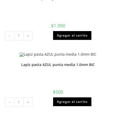
$
1.990
Plumones
Agregar al carrito
-
+
o
scripto
caja
12
colores
Torre
o
Proarte
Lapiz pasta AZUL punta media 1.0mm BIC
cantidad
$
500
Lapiz
Agregar al carrito
-
+
pasta
AZUL
punta
media