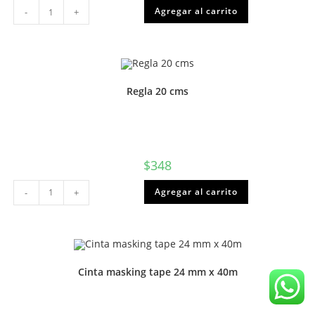
Corrector
Agregar al carrito
-
+
lapiz
7ml
Torre
o
Proarte
cantidad
Regla 20 cms
$
348
Regla
Agregar al carrito
-
+
20
cms
cantidad
Cinta masking tape 24 mm x 40m