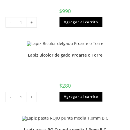
$
990
Carpeta
Agregar al carrito
-
+
oficio
con
acoclip
o
gusano
azul
cantidad
Lapiz Bicolor delgado Proarte o Torre
$
280
Lapiz
Agregar al carrito
-
+
Bicolor
delgado
Proarte
o
Torre
cantidad
Lapiz pasta ROJO punta media 1.0mm BIC