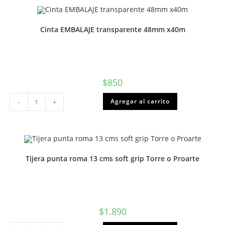
1.0mm
BIC
cantidad
Cinta EMBALAJE transparente 48mm x40m
$
850
Cinta
Agregar al carrito
-
+
EMBALAJE
transparente
48mm
x40m
cantidad
Tijera punta roma 13 cms soft grip Torre o Proarte
$
1.890
Tijera