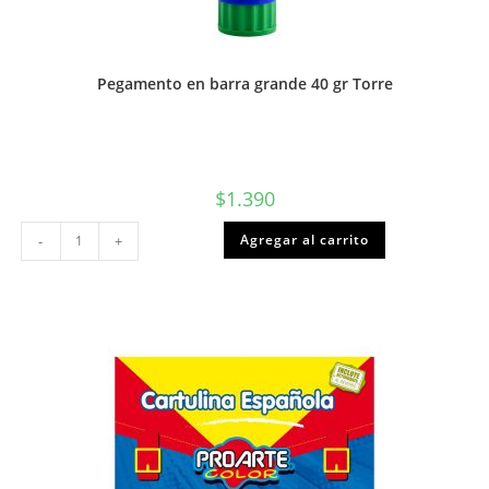
Pegamento en barra grande 40 gr Torre
$
1.390
Pegamento
Agregar al carrito
-
+
en
barra
grande
40
gr
Torre
cantidad