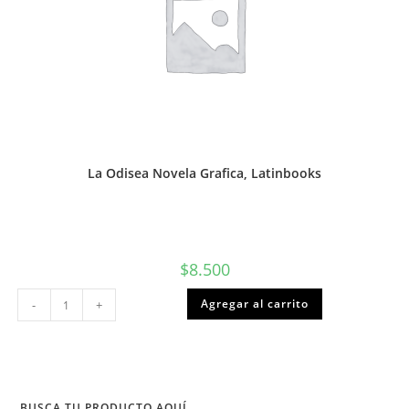
La Odisea Novela Grafica, Latinbooks
$
8.500
La
Agregar al carrito
-
+
Odisea
Novela
Grafica,
Latinbooks
cantidad
BUSCA TU PRODUCTO AQUÍ