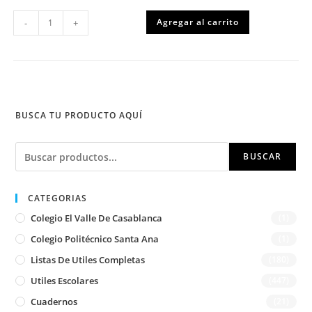
Libro
Agregar al carrito
-
+
para
pintar
o
colorear
cantidad
BUSCA TU PRODUCTO AQUÍ
Buscar
BUSCAR
CATEGORIAS
Colegio El Valle De Casablanca
(1)
Colegio Politécnico Santa Ana
(1)
Listas De Utiles Completas
(180)
Utiles Escolares
(447)
Cuadernos
(21)