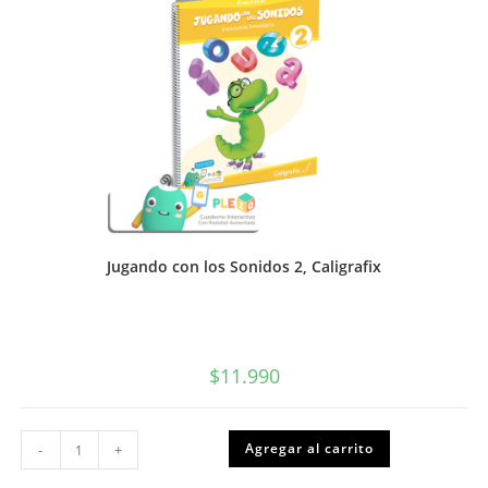
Jugando con los Sonidos 2, Caligrafix
$
11.990
Jugando
Agregar al carrito
-
+
con
los
Sonidos