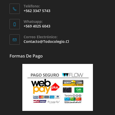
Teléfono:
+562 3347 5743
Whatsapp:
+569 4025 6043
Se
Correo Electrónico:
Abre
Se
Contacto@todocolegio.cl
Abre
En
En
Tu
Tu
Formas De Pago
Aplicación
Aplicación