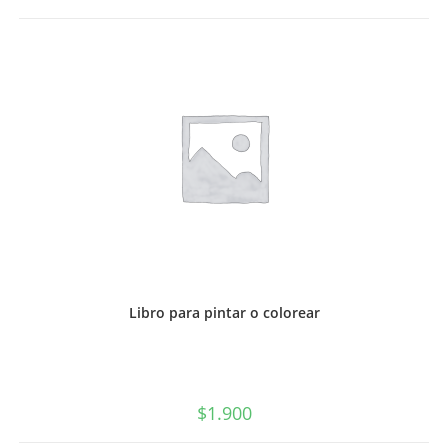
2,
Caligrafix
cantidad
Libro para pintar o colorear
$
1.900