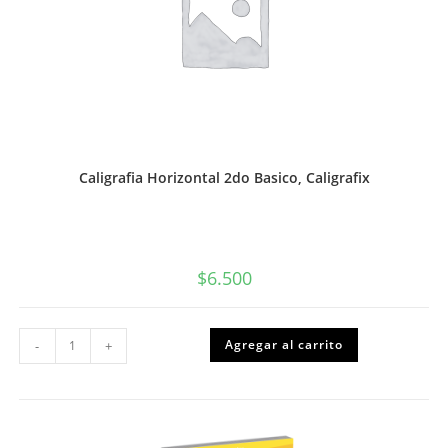
Caligrafia Horizontal 2do Basico, Caligrafix
$
6.500
Caligrafia
Agregar al carrito
-
+
Horizontal
2do
Basico,
Caligrafix
cantidad