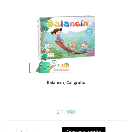
cantidad
Balancin, Caligrafix
$
11.990
Balancin,
Agregar al carrito
-
+