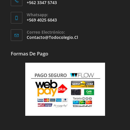
+562 3347 5743
Whatsapp:
+569 4025 6043
Se
Correo Electrónico:
Abre
Se
Contacto@todocolegio.cl
Abre
En
En
Tu
Tu
Formas De Pago
Aplicación
Aplicación