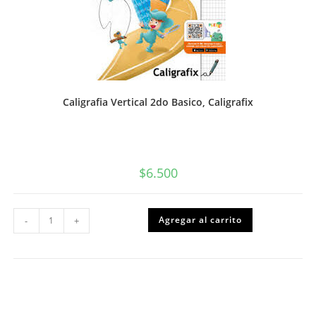
Caligrafia Vertical 2do Basico, Caligrafix
$
6.500
Caligrafia
Agregar al carrito
-
+
Vertical
2do
Basico,
Caligrafix
cantidad