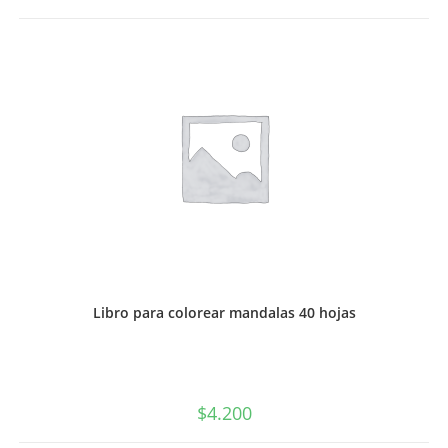
española
Aristos,
Sopena
cantidad
Libro para colorear mandalas 40 hojas
$
4.200