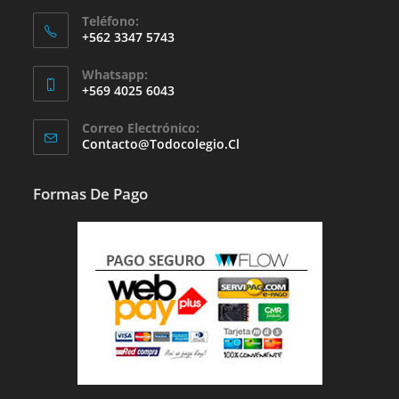
Teléfono:
+562 3347 5743
Whatsapp:
+569 4025 6043
Se
Correo Electrónico:
Abre
Se
Contacto@todocolegio.cl
Abre
En
En
Tu
Tu
Formas De Pago
Aplicación
Aplicación