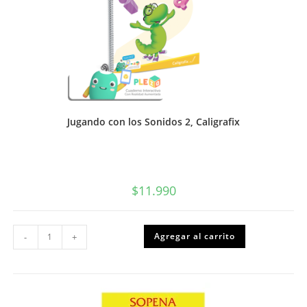
Jugando con los Sonidos 2, Caligrafix
$
11.990
Jugando
Agregar al carrito
-
+
con
los
Sonidos
2,
Caligrafix
cantidad