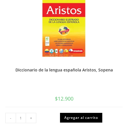
Diccionario de la lengua española Aristos, Sopena
$
12.900
Diccionario
Agregar al carrito
-
+
de
la
lengua