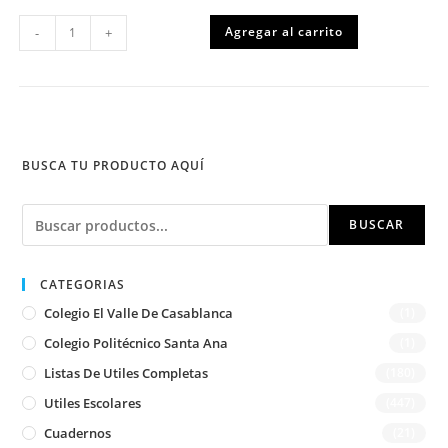
Libro
Agregar al carrito
-
+
para
colorear
mandalas
40
hojas
cantidad
BUSCA TU PRODUCTO AQUÍ
Buscar
BUSCAR
CATEGORIAS
Colegio El Valle De Casablanca
(1)
Colegio Politécnico Santa Ana
(1)
Listas De Utiles Completas
(180)
Utiles Escolares
(447)
Cuadernos
(21)