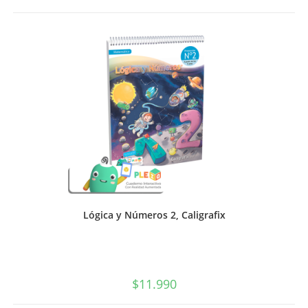
2,
Caligrafix
cantidad
Lógica y Números 2, Caligrafix
$
11.990