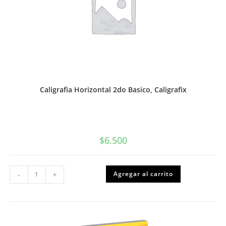
Caligrafia Horizontal 2do Basico, Caligrafix
$
6.500
Caligrafia
Agregar al carrito
-
+
Horizontal
2do
Basico,
Caligrafix
cantidad