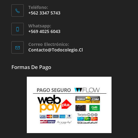
Teléfono:
+562 3347 5743
Whatsapp:
+569 4025 6043
Se
Correo Electrónico:
Abre
Se
Contacto@todocolegio.cl
Abre
En
En
Tu
Tu
Formas De Pago
Aplicación
Aplicación