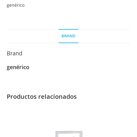
frontera
genérico
para
niños
y
niñas
BRAND
(alternativo)
cantidad
Brand
genérico
Productos relacionados