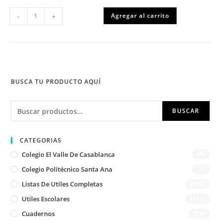
Lógica
Agregar al carrito
-
+
y
Números
2,
Caligrafix
cantidad
BUSCA TU PRODUCTO AQUÍ
Buscar
BUSCAR
CATEGORIAS
Colegio El Valle De Casablanca
(1)
Colegio Politécnico Santa Ana
(1)
Listas De Utiles Completas
(180)
Utiles Escolares
(447)
Cuadernos
(21)