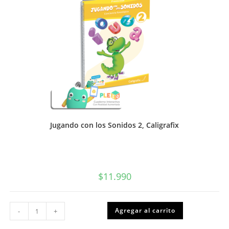
Jugando con los Sonidos 2, Caligrafix
$
11.990
Jugando
Agregar al carrito
-
+
con
los
Sonidos