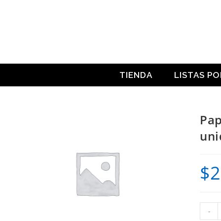
Ir
al
contenido
TIENDA
LISTAS P
Pap
uni
$
2
Papel
-
fotogr