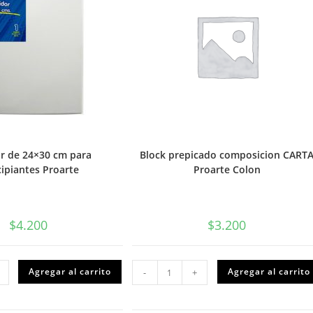
or de 24×30 cm para
Block prepicado composicion CART
cipiantes Proarte
Proarte Colon
$
4.200
$
3.200
dor
Block
Agregar al carrito
Agregar al carrito
-
+
prepicado
composicion
CARTA
Proarte
piantes
Colon