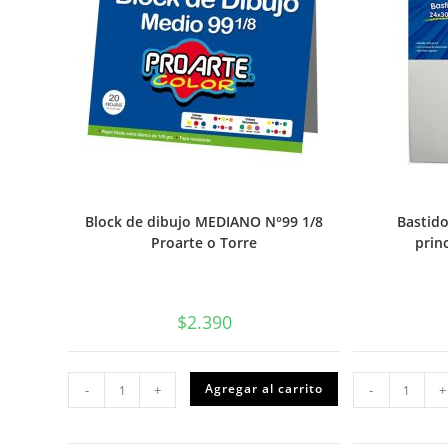
Block de dibujo MEDIANO N°99 1/8
Bastid
Proarte o Torre
prin
$
2.390
Block
Basti
Agregar al carrito
-
+
-
+
de
de
dibujo
24x30
MEDIANO
cm
N°99
para
1/8
princi