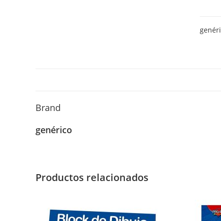
autoa
10
genér
unida
canti
Brand
genérico
Productos relacionados