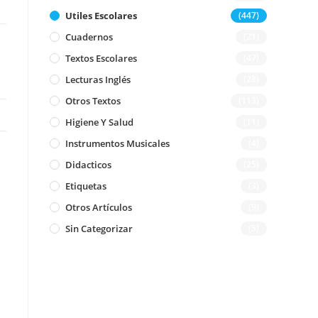
Utiles Escolares
(447)
Cuadernos
(21)
Textos Escolares
(47)
Lecturas Inglés
(28)
Otros Textos
(113)
Higiene Y Salud
(11)
Instrumentos Musicales
(4)
Didacticos
(25)
Etiquetas
(3)
Otros Artículos
(9)
Sin Categorizar
(5)