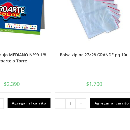
ibujo MEDIANO N°99 1/8
Bolsa ziploc 27×28 GRANDE pq 10u
roarte o Torre
$
2.390
$
1.700
Bolsa
Agregar al carrito
Agregar al carrito
-
+
ziploc
o
27x28
ANO
GRANDE
pq
10u
te
cantidad