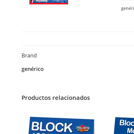
eva
genér
lisa
ADHES
canti
Brand
genérico
Productos relacionados