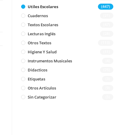
Utiles Escolares
(447)
Cuadernos
(21)
Textos Escolares
(47)
Lecturas Inglés
(28)
Otros Textos
(113)
Higiene Y Salud
(11)
Instrumentos Musicales
(4)
Didacticos
(25)
Etiquetas
(3)
Otros Artículos
(9)
Sin Categorizar
(5)