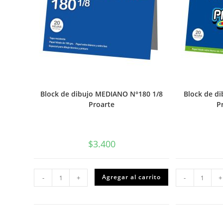
Block de dibujo MEDIANO N°180 1/8
Block de d
Proarte
P
$
3.400
Block
Block
Agregar al carrito
-
+
-
+
de
de
dibujo
dibuj
MEDIANO
MEDI
N°180
N°99
1/8
1/8
Proarte
Proar
cantidad
o