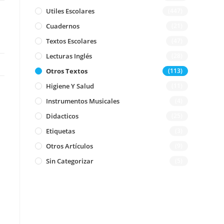
Utiles Escolares
(447)
Cuadernos
(21)
Textos Escolares
(47)
Lecturas Inglés
(28)
Otros Textos
(113)
Higiene Y Salud
(11)
Instrumentos Musicales
(4)
Didacticos
(25)
Etiquetas
(3)
Otros Artículos
(9)
Sin Categorizar
(5)