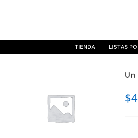
Ir
al
contenido
TIENDA
LISTAS P
Un 
$
4
Un
-
secret
en