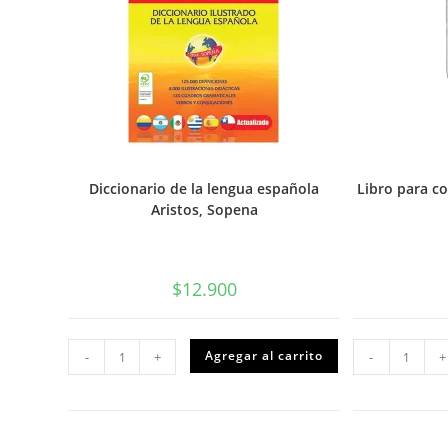
Diccionario de la lengua española
Libro para c
Aristos, Sopena
$
12.900
Diccionario
Libro
Agregar al carrito
-
+
-
+
de
para
la
colore
lengua
manda
española
40
Aristos,
hojas
Sopena
canti
cantidad