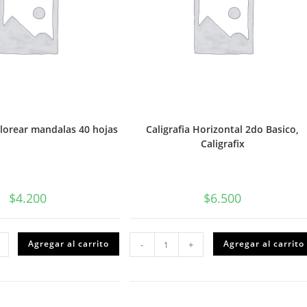
olorear mandalas 40 hojas
Caligrafia Horizontal 2do Basico,
Caligrafix
$
4.200
$
6.500
Caligrafia
Agregar al carrito
Agregar al carrito
-
+
Horizontal
ar
2do
las
Basico,
Caligrafix
cantidad
dad