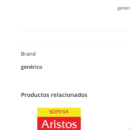
mi
genér
colegi
(altern
canti
Brand
genérico
Productos relacionados