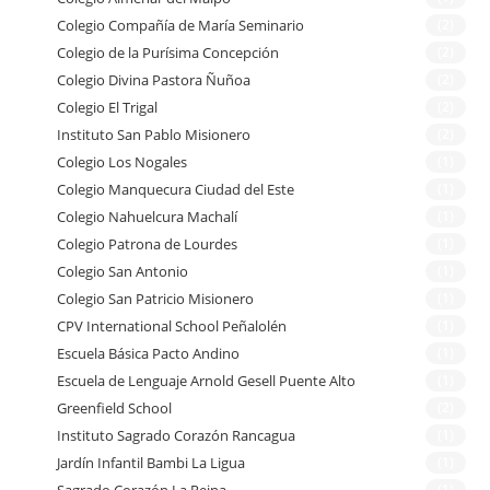
Colegio Compañía de María Seminario
(2)
Colegio de la Purísima Concepción
(2)
Colegio Divina Pastora Ñuñoa
(2)
Colegio El Trigal
(2)
Instituto San Pablo Misionero
(2)
Colegio Los Nogales
(1)
Colegio Manquecura Ciudad del Este
(1)
Colegio Nahuelcura Machalí
(1)
Colegio Patrona de Lourdes
(1)
Colegio San Antonio
(1)
Colegio San Patricio Misionero
(1)
CPV International School Peñalolén
(1)
Escuela Básica Pacto Andino
(1)
Escuela de Lenguaje Arnold Gesell Puente Alto
(1)
Greenfield School
(2)
Instituto Sagrado Corazón Rancagua
(1)
Jardín Infantil Bambi La Ligua
(1)
(1)