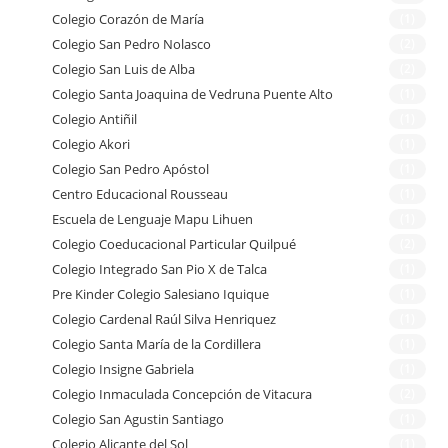
Colegio Corazón de María
(1)
Colegio San Pedro Nolasco
(2)
Colegio San Luis de Alba
(2)
Colegio Santa Joaquina de Vedruna Puente Alto
(1)
Colegio Antiñil
(1)
Colegio Akori
(1)
Colegio San Pedro Apóstol
(1)
Centro Educacional Rousseau
(1)
Escuela de Lenguaje Mapu Lihuen
(1)
Colegio Coeducacional Particular Quilpué
(2)
Colegio Integrado San Pio X de Talca
(1)
Pre Kinder Colegio Salesiano Iquique
(1)
Colegio Cardenal Raúl Silva Henriquez
(1)
Colegio Santa María de la Cordillera
(1)
Colegio Insigne Gabriela
(1)
Colegio Inmaculada Concepción de Vitacura
(2)
Colegio San Agustin Santiago
(1)
Colegio Alicante del Sol
(1)