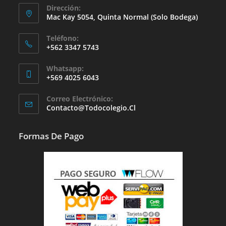
Dirección:
Mac Kay 5054, Quinta Normal (solo Bodega)
Teléfono:
+562 3347 5743
Whatsapp:
+569 4025 6043
Se
Correo Electrónico:
Abre
Se
Contacto@todocolegio.cl
Abre
En
En
Tu
Tu
Formas De Pago
Aplicación
Aplicación