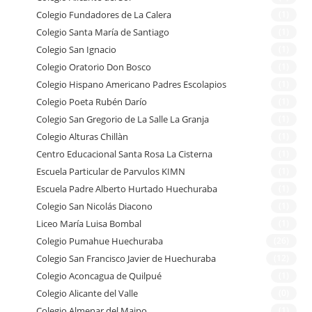
Colegio Fundadores de La Calera
(1)
Colegio Santa María de Santiago
(1)
Colegio San Ignacio
(1)
Colegio Oratorio Don Bosco
(1)
Colegio Hispano Americano Padres Escolapios
(1)
Colegio Poeta Rubén Darío
(1)
Colegio San Gregorio de La Salle La Granja
(1)
Colegio Alturas Chillàn
(1)
Centro Educacional Santa Rosa La Cisterna
(1)
Escuela Particular de Parvulos KIMN
(1)
Escuela Padre Alberto Hurtado Huechuraba
(1)
Colegio San Nicolás Diacono
(1)
Liceo María Luisa Bombal
(1)
Colegio Pumahue Huechuraba
(26)
Colegio San Francisco Javier de Huechuraba
(12)
Colegio Aconcagua de Quilpué
(1)
Colegio Alicante del Valle
(0)
Colegio Almenar del Maipo
(1)