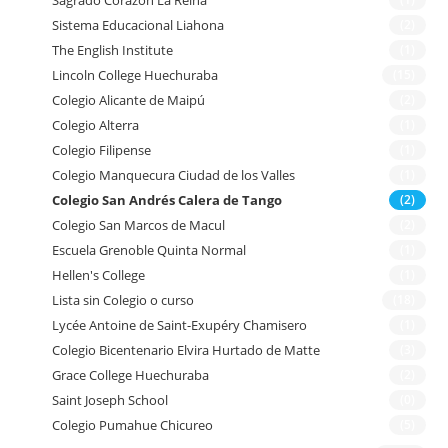
Sagrado Corazón La Reina
Sistema Educacional Liahona
(2)
The English Institute
(1)
Lincoln College Huechuraba
(15)
Colegio Alicante de Maipú
(2)
Colegio Alterra
(1)
Colegio Filipense
(1)
Colegio Manquecura Ciudad de los Valles
(1)
Colegio San Andrés Calera de Tango
(2)
Colegio San Marcos de Macul
(2)
Escuela Grenoble Quinta Normal
(1)
Hellen's College
(1)
Lista sin Colegio o curso
(18)
Lycée Antoine de Saint-Exupéry Chamisero
(1)
Colegio Bicentenario Elvira Hurtado de Matte
(3)
Grace College Huechuraba
(2)
Saint Joseph School
(0)
Colegio Pumahue Chicureo
(5)