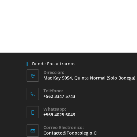
Donde Encontrarnos
Dirección:
Mac Kay 5054, Quinta Normal (solo Bodega)
Teléfono:
+562 3347 5743
Whatsapp:
+569 4025 6043
Se
Correo Electrónico:
Abre
Se
Contacto@todocolegio.cl