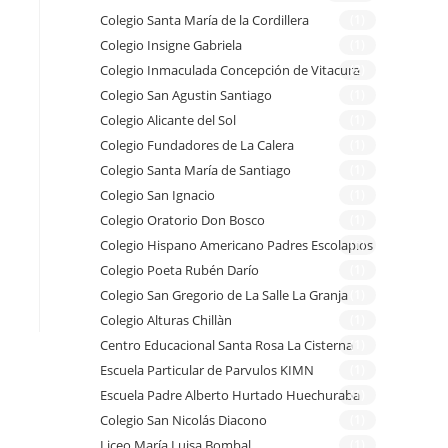
Colegio Santa María de la Cordillera
(1)
Colegio Insigne Gabriela
(1)
Colegio Inmaculada Concepción de Vitacura
(2)
Colegio San Agustin Santiago
(1)
Colegio Alicante del Sol
(1)
Colegio Fundadores de La Calera
(1)
Colegio Santa María de Santiago
(1)
Colegio San Ignacio
(1)
Colegio Oratorio Don Bosco
(1)
Colegio Hispano Americano Padres Escolapios
(1)
Colegio Poeta Rubén Darío
(1)
Colegio San Gregorio de La Salle La Granja
(1)
Colegio Alturas Chillàn
(1)
Centro Educacional Santa Rosa La Cisterna
(1)
Escuela Particular de Parvulos KIMN
(1)
Escuela Padre Alberto Hurtado Huechuraba
(1)
Colegio San Nicolás Diacono
(1)
Liceo María Luisa Bombal
(1)