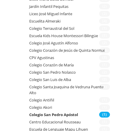
Jardín Infantil Pequitas
(2)
Liceo José Miguel Infante
(2)
Escuelita Almeraki
(4)
Colegio Terraustral del Sol
(1)
Escuela Kids House Montessori Bilingüe
(1)
Colegio José Agustín Alfonso
(2)
Colegio Corazón de Jesús de Quinta Normal
(1)
CPV Agustinas
(3)
Colegio Corazón de María
(1)
Colegio San Pedro Nolasco
(2)
Colegio San Luis de Alba
(2)
Colegio Santa Joaquina de Vedruna Puente
(1)
Alto
Colegio Antiñil
(1)
Colegio Akori
(1)
Colegio San Pedro Apóstol
(1)
Centro Educacional Rousseau
(1)
Escuela de Lenguaje Mapu Lihuen
(1)