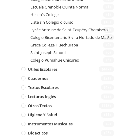
Escuela Grenoble Quinta Normal
(1)
Hellen's College
(1)
Lista sin Colegio o curso
(18)
Lycée Antoine de Saint-Exupéry Chamisero
(1)
Colegio Bicentenario Elvira Hurtado de Matte
(3)
Grace College Huechuraba
(2)
Saint Joseph School
(0)
Colegio Pumahue Chicureo
(5)
Utiles Escolares
(447)
Cuadernos
(21)
Textos Escolares
(47)
Lecturas Inglés
(28)
Otros Textos
(113)
Higiene Y Salud
(11)
Instrumentos Musicales
(4)
Didacticos
(25)