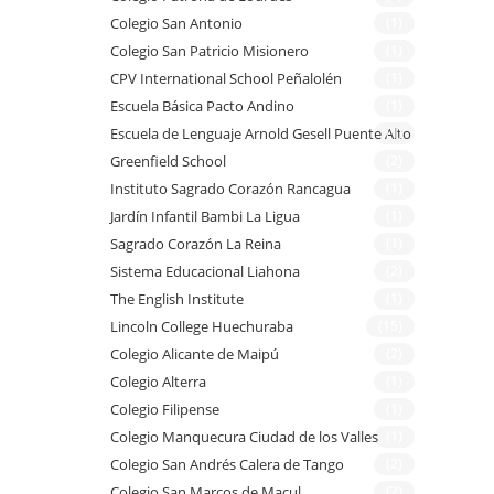
Colegio San Antonio
(1)
Colegio San Patricio Misionero
(1)
CPV International School Peñalolén
(1)
Escuela Básica Pacto Andino
(1)
Escuela de Lenguaje Arnold Gesell Puente Alto
(1)
Greenfield School
(2)
Instituto Sagrado Corazón Rancagua
(1)
Jardín Infantil Bambi La Ligua
(1)
Sagrado Corazón La Reina
(1)
Sistema Educacional Liahona
(2)
The English Institute
(1)
Lincoln College Huechuraba
(15)
Colegio Alicante de Maipú
(2)
Colegio Alterra
(1)
Colegio Filipense
(1)
Colegio Manquecura Ciudad de los Valles
(1)
Colegio San Andrés Calera de Tango
(2)
Colegio San Marcos de Macul
(2)