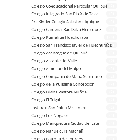
Colegio Coeducacional Particular Quilpué
(2)
Colegio Integrado San Pio X de Talca
(1)
Pre Kinder Colegio Salesiano Iquique
(1)
Colegio Cardenal Raúl Silva Henriquez
(1)
Colegio Pumahue Huechuraba
(26)
Colegio San Francisco Javier de Huechuraba
(12)
Colegio Aconcagua de Quilpué
(1)
Colegio Alicante del Valle
(0)
Colegio Almenar del Maipo
(1)
Colegio Compañía de María Seminario
(2)
Colegio de la Purísima Concepción
(2)
Colegio Divina Pastora Ñuñoa
(2)
Colegio El Trigal
(2)
Instituto San Pablo Misionero
(2)
Colegio Los Nogales
(1)
Colegio Manquecura Ciudad del Este
(1)
Colegio Nahuelcura Machalí
(1)
Colegio Patrona de Lourdes
(1)