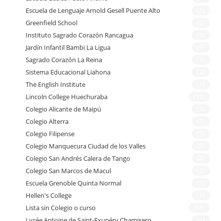
Escuela de Lenguaje Arnold Gesell Puente Alto
(1)
Greenfield School
(2)
Instituto Sagrado Corazón Rancagua
(1)
Jardín Infantil Bambi La Ligua
(1)
Sagrado Corazón La Reina
(1)
Sistema Educacional Liahona
(2)
The English Institute
(1)
Lincoln College Huechuraba
(15)
Colegio Alicante de Maipú
(2)
Colegio Alterra
(1)
Colegio Filipense
(1)
Colegio Manquecura Ciudad de los Valles
(1)
Colegio San Andrés Calera de Tango
(2)
Colegio San Marcos de Macul
(2)
Escuela Grenoble Quinta Normal
(1)
Hellen's College
(1)
Lista sin Colegio o curso
(18)
Lycée Antoine de Saint-Exupéry Chamisero
(1)