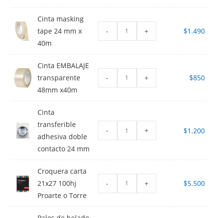
Cinta masking
-
+
tape 24 mm x
$
1.490
40m
Cinta EMBALAJE
-
+
transparente
$
850
48mm x40m
Cinta
transferible
-
+
$
1.200
adhesiva doble
contacto 24 mm
Croquera carta
-
+
21x27 100hj
$
5.500
Proarte o Torre
Palos de helado