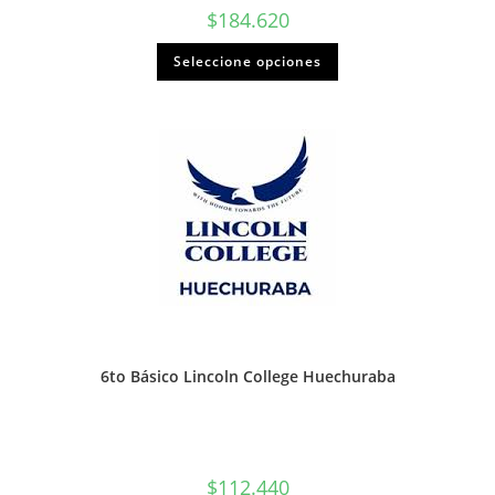
$
184.620
Seleccione opciones
6to Básico Lincoln College Huechuraba
$
112.440