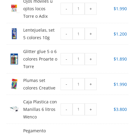
Ojos moviles u
-
+
ojitos locos
$
1.990
Torre o Adix
Lentejuelas, set
-
+
$
1.200
5 colores 10g
Glitter glue 5 o 6
-
+
colores Proarte o
$
1.890
Torre
Plumas set
-
+
$
1.990
colores Creative
Caja Plastica con
-
+
Manillas 6 litros
$
3.800
Wenco
Pegamento