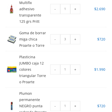
Multifix
-
+
adhesivo
$
2.690
transparente
125 grs Pritt
Goma de borrar
-
+
miga chica
$
720
Proarte o Torre
Plasticina
JUMBO caja 12
-
+
colores
$
1.990
triangular Torre
o Proarte
Plumon
permanente
-
+
NEGRO punta
$
720