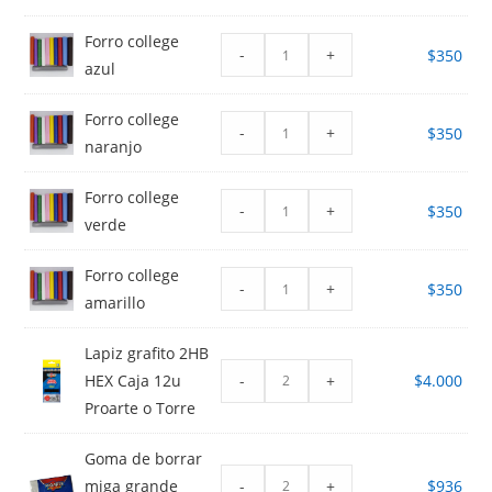
Forro college
-
+
$
350
azul
Forro college
-
+
$
350
naranjo
Forro college
-
+
$
350
verde
Forro college
-
+
$
350
amarillo
Lapiz grafito 2HB
-
+
HEX Caja 12u
$
4.000
Proarte o Torre
Goma de borrar
-
+
miga grande
$
936