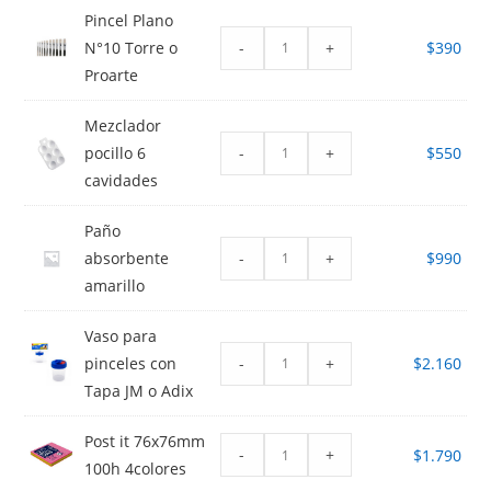
Pincel Plano
-
+
N°10 Torre o
$
390
Proarte
Mezclador
-
+
pocillo 6
$
550
cavidades
Paño
-
+
absorbente
$
990
amarillo
Vaso para
-
+
pinceles con
$
2.160
Tapa JM o Adix
Post it 76x76mm
-
+
$
1.790
100h 4colores