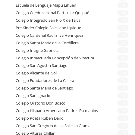
Escuela de Lenguaje Mapu Lihuen
(1)
Colegio Coeducacional Particular Quilpué
(2)
Colegio Integrado San Pio X de Talca
(1)
Pre Kinder Colegio Salesiano Iquique
(1)
Colegio Cardenal Raúl Silva Henriquez
(1)
Colegio Santa María de la Cordillera
(1)
Colegio Insigne Gabriela
(1)
Colegio Inmaculada Concepción de Vitacura
(2)
Colegio San Agustin Santiago
(1)
Colegio Alicante del Sol
(1)
Colegio Fundadores de La Calera
(1)
Colegio Santa María de Santiago
(1)
Colegio San Ignacio
(1)
Colegio Oratorio Don Bosco
(1)
Colegio Hispano Americano Padres Escolapios
(1)
Colegio Poeta Rubén Darío
(1)
Colegio San Gregorio de La Salle La Granja
(1)
Colegio Alturas Chillàn
(1)