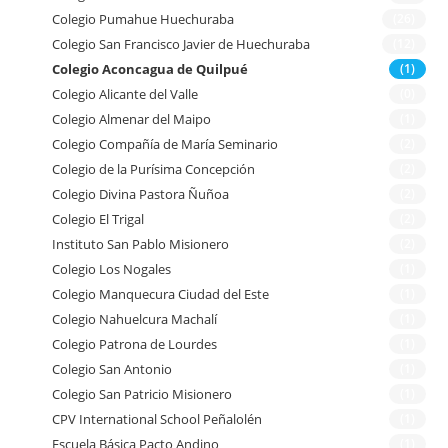
Colegio Pumahue Huechuraba
(26)
Colegio San Francisco Javier de Huechuraba
(12)
Colegio Aconcagua de Quilpué
(1)
Colegio Alicante del Valle
(0)
Colegio Almenar del Maipo
(1)
Colegio Compañía de María Seminario
(2)
Colegio de la Purísima Concepción
(2)
Colegio Divina Pastora Ñuñoa
(2)
Colegio El Trigal
(2)
Instituto San Pablo Misionero
(2)
Colegio Los Nogales
(1)
Colegio Manquecura Ciudad del Este
(1)
Colegio Nahuelcura Machalí
(1)
Colegio Patrona de Lourdes
(1)
Colegio San Antonio
(1)
Colegio San Patricio Misionero
(1)
CPV International School Peñalolén
(1)
Escuela Básica Pacto Andino
(1)