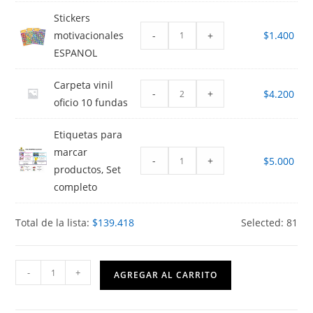
Stickers
-
+
motivacionales
$
1.400
ESPANOL
Carpeta vinil
-
+
$
4.200
oficio 10 fundas
Etiquetas para
marcar
-
+
$
5.000
productos, Set
completo
Total de la lista:
$
139.418
Selected:
81
1ro
-
+
AGREGAR AL CARRITO
Básico
Colegio