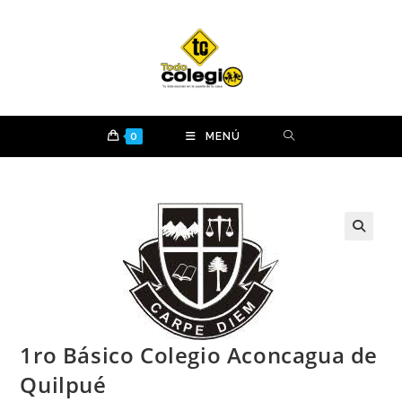
Ir
al
contenido
0
MENÚ
1ro Básico Colegio Aconcagua de
Quilpué