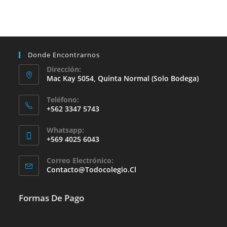
Donde Encontrarnos
Dirección:
Mac Kay 5054, Quinta Normal (solo Bodega)
Teléfono:
+562 3347 5743
Whatsapp:
+569 4025 6043
Se
Correo Electrónico:
Abre
Se
Contacto@todocolegio.cl
Abre
En
En
Tu
Tu
Formas De Pago
Aplicación
Aplicación