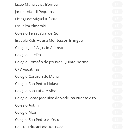
Liceo María Luisa Bombal
(1)
Jardín Infantil Pequitas
(2)
Liceo José Miguel Infante
(2)
Escuelita Almeraki
(4)
Colegio Terraustral del Sol
(1)
Escuela Kids House Montessori Bilingüe
(1)
Colegio José Agustín Alfonso
(2)
Colegio Huelén
(1)
Colegio Corazón de Jesús de Quinta Normal
(1)
CPV Agustinas
(3)
Colegio Corazón de María
(1)
Colegio San Pedro Nolasco
(2)
Colegio San Luis de Alba
(2)
Colegio Santa Joaquina de Vedruna Puente Alto
(1)
Colegio Antiñil
(1)
Colegio Akori
(1)
Colegio San Pedro Apóstol
(1)
Centro Educacional Rousseau
(1)