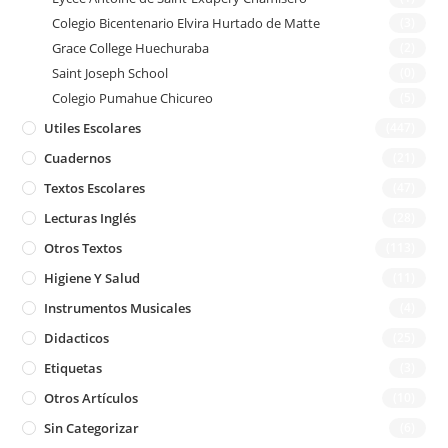
Colegio Bicentenario Elvira Hurtado de Matte
(3)
Grace College Huechuraba
(2)
Saint Joseph School
(0)
Colegio Pumahue Chicureo
(5)
Utiles Escolares
(447)
Cuadernos
(21)
Textos Escolares
(47)
Lecturas Inglés
(28)
Otros Textos
(113)
Higiene Y Salud
(11)
Instrumentos Musicales
(4)
Didacticos
(25)
Etiquetas
(3)
Otros Artículos
(10)
Sin Categorizar
(6)