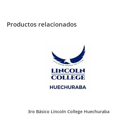
Aconcagua
de
Quilpué
Productos relacionados
cantidad
3ro Básico Lincoln College Huechuraba