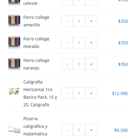
celeste
Forro college
-
+
$
350
amarillo
Forro college
-
+
$
350
morado
Forro college
-
+
$
350
naranjo
Caligrafia
Horizontal 1ro
-
+
$
12.990
Basico Pack, 1S y
2S, Caligrafix
Pizarra
caligráfica y
-
+
$
6.500
matemática