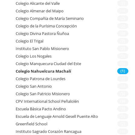
Colegio Alicante del Valle
(0)
Colegio Almenar del Maipo
(1)
Colegio Compañía de María Seminario
(2)
Colegio de la Purísima Concepción
(2)
Colegio Divina Pastora Ñuñoa
(2)
Colegio El Trigal
(2)
Instituto San Pablo Misionero
(2)
Colegio Los Nogales
(1)
Colegio Manquecura Ciudad del Este
(1)
Colegio Nahuelcura Machalí
(1)
Colegio Patrona de Lourdes
(1)
Colegio San Antonio
(1)
Colegio San Patricio Misionero
(1)
CPV International School Peñalolén
(1)
Escuela Básica Pacto Andino
(1)
Escuela de Lenguaje Arnold Gesell Puente Alto
(1)
Greenfield School
(2)
Instituto Sagrado Corazón Rancagua
(1)