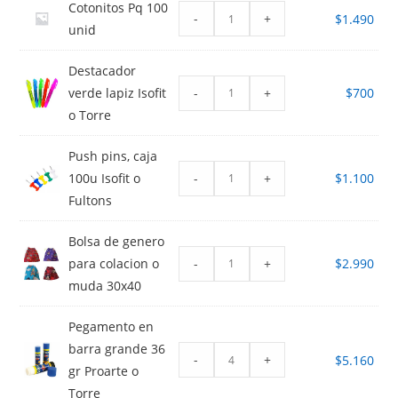
Cotonitos Pq 100
-
+
$
1.490
unid
Destacador
-
+
verde lapiz Isofit
$
700
o Torre
Push pins, caja
-
+
100u Isofit o
$
1.100
Fultons
Bolsa de genero
-
+
para colacion o
$
2.990
muda 30x40
Pegamento en
barra grande 36
-
+
$
5.160
gr Proarte o
Torre