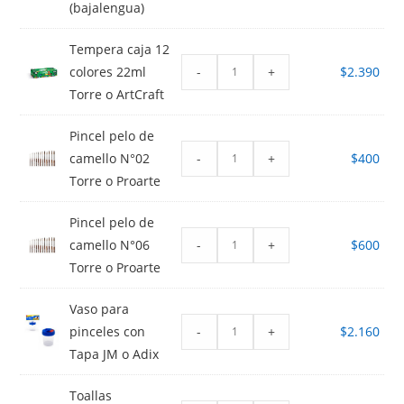
(bajalengua)
Tempera caja 12
-
+
colores 22ml
$
2.390
Torre o ArtCraft
Pincel pelo de
-
+
camello N°02
$
400
Torre o Proarte
Pincel pelo de
-
+
camello N°06
$
600
Torre o Proarte
Vaso para
-
+
pinceles con
$
2.160
Tapa JM o Adix
Toallas