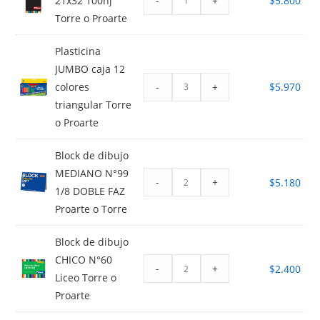
-
+
21x32 100hj
$
5.800
Torre o Proarte
Plasticina
JUMBO caja 12
-
+
colores
$
5.970
triangular Torre
o Proarte
Block de dibujo
MEDIANO N°99
-
+
$
5.180
1/8 DOBLE FAZ
Proarte o Torre
Block de dibujo
CHICO N°60
-
+
$
2.400
Liceo Torre o
Proarte