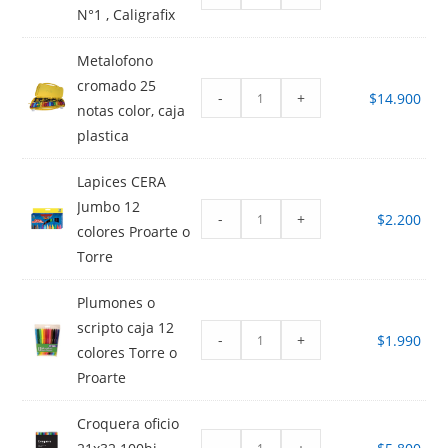
N°1 , Caligrafix
Metalofono
cromado 25
-
+
$
14.900
notas color, caja
plastica
Lapices CERA
Jumbo 12
-
+
$
2.200
colores Proarte o
Torre
Plumones o
scripto caja 12
-
+
$
1.990
colores Torre o
Proarte
Croquera oficio