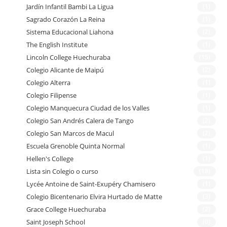
Jardín Infantil Bambi La Ligua
(1)
Sagrado Corazón La Reina
(1)
Sistema Educacional Liahona
(2)
The English Institute
(1)
Lincoln College Huechuraba
(15)
Colegio Alicante de Maipú
(2)
Colegio Alterra
(1)
Colegio Filipense
(1)
Colegio Manquecura Ciudad de los Valles
(1)
Colegio San Andrés Calera de Tango
(2)
Colegio San Marcos de Macul
(2)
Escuela Grenoble Quinta Normal
(1)
Hellen's College
(1)
Lista sin Colegio o curso
(18)
Lycée Antoine de Saint-Exupéry Chamisero
(1)
Colegio Bicentenario Elvira Hurtado de Matte
(3)
Grace College Huechuraba
(2)
Saint Joseph School
(0)