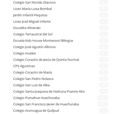
Colegio San Nicolás Diacono
(1)
Liceo María Luisa Bombal
(1)
Jardín Infantil Pequitas
(2)
Liceo José Miguel Infante
(2)
Escuelita Almeraki
(4)
Colegio Terraustral del Sol
(1)
Escuela Kids House Montessori Bilingüe
(1)
Colegio José Agustín Alfonso
(2)
Colegio Huelén
(1)
Colegio Corazón de Jesús de Quinta Normal
(1)
CPV Agustinas
(3)
Colegio Corazón de María
(1)
Colegio San Pedro Nolasco
(2)
Colegio San Luis de Alba
(2)
Colegio Santa Joaquina de Vedruna Puente Alto
(1)
Colegio Pumahue Huechuraba
(26)
Colegio San Francisco Javier de Huechuraba
(12)
Colegio Aconcagua de Quilpué
(1)