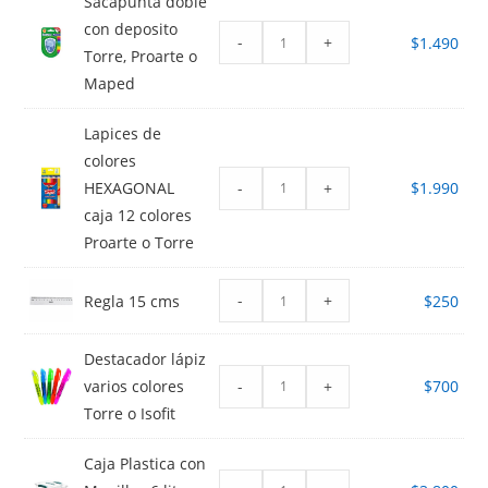
Sacapunta doble
con deposito
-
+
$
1.490
Torre, Proarte o
Maped
Lapices de
colores
-
+
HEXAGONAL
$
1.990
caja 12 colores
Proarte o Torre
-
+
Regla 15 cms
$
250
Destacador lápiz
-
+
varios colores
$
700
Torre o Isofit
Caja Plastica con