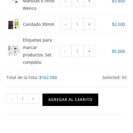
-
+
Manillas 6 litros
$
3.800
Wenco
-
+
Candado 30mm
$
2.500
Etiquetas para
marcar
-
+
$
5.000
productos, Set
completo
Total de la lista:
$
162.580
Selected:
93
1ro
-
+
AGREGAR AL CARRITO
Básico
Colegio
Nahuelcura
Machalí