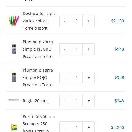
Destacador lápiz
-
+
varios colores
$
2.100
Torre o Isofit
Plumon pizarra
-
+
simple NEGRO
$
948
Proarte o Torre
Plumon pizarra
-
+
simple ROJO
$
948
Proarte o Torre
-
+
Regla 20 cms
$
348
Post it 50x50mm
5colores 250
-
+
$
2.800
hojas Torre o