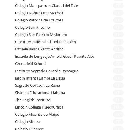
Colegio Manquecura Ciudad del Este
(1)
Colegio Nahuelcura Machalí
(1)
Colegio Patrona de Lourdes
(1)
Colegio San Antonio
(1)
Colegio San Patricio Misionero
(1)
CPV International School Peñalolén
(1)
Escuela Básica Pacto Andino
(1)
Escuela de Lenguaje Arnold Gesell Puente Alto
(1)
Greenfield School
(2)
Instituto Sagrado Corazón Rancagua
(1)
Jardín Infantil Bambi La Ligua
(1)
Sagrado Corazón La Reina
(1)
Sistema Educacional Liahona
(2)
The English Institute
(1)
Lincoln College Huechuraba
(15)
Colegio Alicante de Maipú
(2)
Colegio Alterra
(1)
Colegio Filipense
(1)