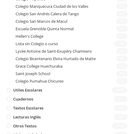
Colegio Manquecura Ciudad de los Valles
(1)
Colegio San Andrés Calera de Tango
(2)
Colegio San Marcos de Macul
(2)
Escuela Grenoble Quinta Normal
(1)
Hellen's College
(1)
Lista sin Colegio o curso
(18)
Lycée Antoine de Saint-Exupéry Chamisero
(1)
Colegio Bicentenario Elvira Hurtado de Matte
(3)
Grace College Huechuraba
(2)
Saint Joseph School
(0)
Colegio Pumahue Chicureo
(5)
Utiles Escolares
(447)
Cuadernos
(21)
Textos Escolares
(47)
Lecturas Inglés
(28)
Otros Textos
(113)