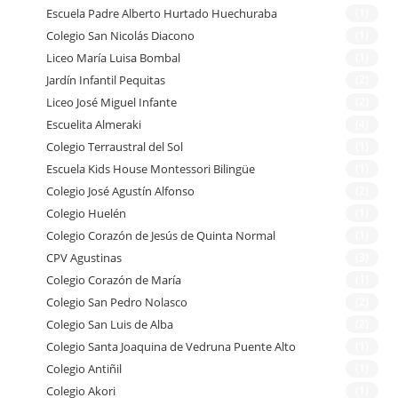
Escuela Padre Alberto Hurtado Huechuraba
(1)
Colegio San Nicolás Diacono
(1)
Liceo María Luisa Bombal
(1)
Jardín Infantil Pequitas
(2)
Liceo José Miguel Infante
(2)
Escuelita Almeraki
(4)
Colegio Terraustral del Sol
(1)
Escuela Kids House Montessori Bilingüe
(1)
Colegio José Agustín Alfonso
(2)
Colegio Huelén
(1)
Colegio Corazón de Jesús de Quinta Normal
(1)
CPV Agustinas
(3)
Colegio Corazón de María
(1)
Colegio San Pedro Nolasco
(2)
Colegio San Luis de Alba
(2)
Colegio Santa Joaquina de Vedruna Puente Alto
(1)
Colegio Antiñil
(1)
Colegio Akori
(1)