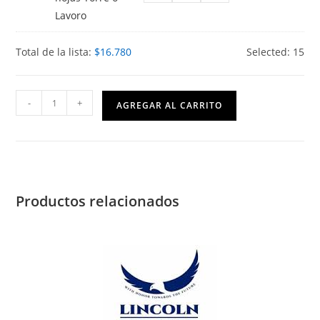
Lavoro
Total de la lista:
$
16.780
Selected:
15
3ro
-
+
AGREGAR AL CARRITO
Básico
Colegio
San
Francisco
Javier
Productos relacionados
Huechuraba
cantidad