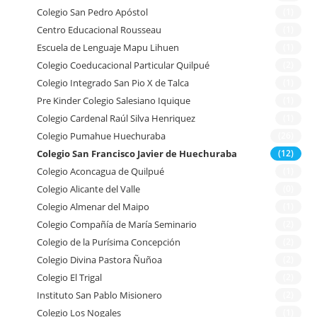
Colegio San Pedro Apóstol
(1)
Centro Educacional Rousseau
(1)
Escuela de Lenguaje Mapu Lihuen
(1)
Colegio Coeducacional Particular Quilpué
(2)
Colegio Integrado San Pio X de Talca
(1)
Pre Kinder Colegio Salesiano Iquique
(1)
Colegio Cardenal Raúl Silva Henriquez
(1)
Colegio Pumahue Huechuraba
(26)
Colegio San Francisco Javier de Huechuraba
(12)
Colegio Aconcagua de Quilpué
(1)
Colegio Alicante del Valle
(0)
Colegio Almenar del Maipo
(1)
Colegio Compañía de María Seminario
(2)
Colegio de la Purísima Concepción
(2)
Colegio Divina Pastora Ñuñoa
(2)
Colegio El Trigal
(2)
Instituto San Pablo Misionero
(2)
Colegio Los Nogales
(1)