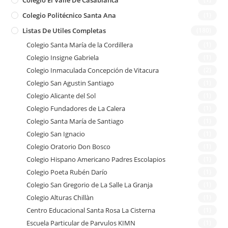
Colegio Politécnico Santa Ana
(1)
Listas De Utiles Completas
(180)
Colegio Santa María de la Cordillera
(1)
Colegio Insigne Gabriela
(1)
Colegio Inmaculada Concepción de Vitacura
(2)
Colegio San Agustin Santiago
(1)
Colegio Alicante del Sol
(1)
Colegio Fundadores de La Calera
(1)
Colegio Santa María de Santiago
(1)
Colegio San Ignacio
(1)
Colegio Oratorio Don Bosco
(1)
Colegio Hispano Americano Padres Escolapios
(1)
Colegio Poeta Rubén Darío
(1)
Colegio San Gregorio de La Salle La Granja
(1)
Colegio Alturas Chillàn
(1)
Centro Educacional Santa Rosa La Cisterna
(1)
Escuela Particular de Parvulos KIMN
(1)