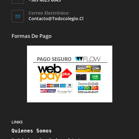
Se
Correo Electrónico:
Abre
Se
Contacto@todocolegio.cl
Abre
En
En
Tu
Tu
Formas De Pago
Aplicación
Aplicación
LINKS
Quienes Somos