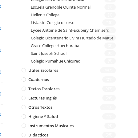
0
Escuela Grenoble Quinta Normal
(1)
Hellen's College
(1)
Lista sin Colegio o curso
(18)
0
Lycée Antoine de Saint-Exupéry Chamisero
(1)
Colegio Bicentenario Elvira Hurtado de Matte
(3)
Grace College Huechuraba
(2)
0
Saint Joseph School
(0)
Colegio Pumahue Chicureo
(5)
Utiles Escolares
(447)
0
Cuadernos
(21)
Textos Escolares
(47)
0
Lecturas Inglés
(28)
Otros Textos
(113)
0
Higiene Y Salud
(11)
Instrumentos Musicales
(4)
0
Didacticos
(25)