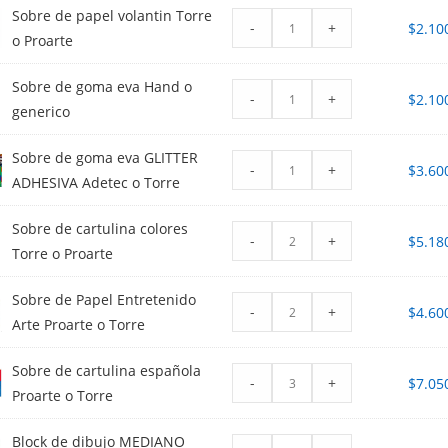
Sobre de papel volantin Torre
-
+
$
2.10
o Proarte
Sobre de goma eva Hand o
-
+
$
2.10
generico
Sobre de goma eva GLITTER
-
+
$
3.60
ADHESIVA Adetec o Torre
Sobre de cartulina colores
-
+
$
5.18
Torre o Proarte
Sobre de Papel Entretenido
-
+
$
4.60
Arte Proarte o Torre
Sobre de cartulina española
-
+
$
7.05
Proarte o Torre
Block de dibujo MEDIANO