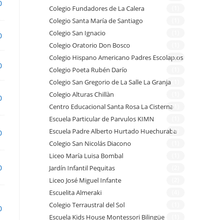
0
Colegio Fundadores de La Calera
(1)
Colegio Santa María de Santiago
(1)
Colegio San Ignacio
(1)
0
Colegio Oratorio Don Bosco
(1)
Colegio Hispano Americano Padres Escolapios
(1)
0
Colegio Poeta Rubén Darío
(1)
Colegio San Gregorio de La Salle La Granja
(1)
Colegio Alturas Chillàn
(1)
0
Centro Educacional Santa Rosa La Cisterna
(1)
Escuela Particular de Parvulos KIMN
(1)
Escuela Padre Alberto Hurtado Huechuraba
(1)
0
Colegio San Nicolás Diacono
(1)
Liceo María Luisa Bombal
(1)
0
Jardín Infantil Pequitas
(2)
Liceo José Miguel Infante
(2)
Escuelita Almeraki
(4)
Colegio Terraustral del Sol
(1)
0
Escuela Kids House Montessori Bilingüe
(1)