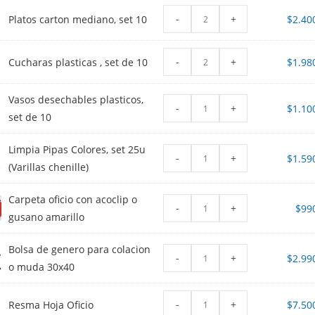
-
+
Platos carton mediano, set 10
$
2.40
-
+
Cucharas plasticas , set de 10
$
1.98
Vasos desechables plasticos,
-
+
$
1.10
set de 10
Limpia Pipas Colores, set 25u
-
+
$
1.59
(Varillas chenille)
Carpeta oficio con acoclip o
-
+
$
99
gusano amarillo
Bolsa de genero para colacion
-
+
$
2.99
o muda 30x40
-
+
Resma Hoja Oficio
$
7.50