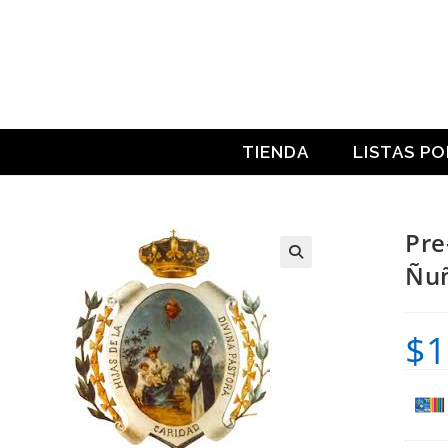
Ir
al
contenido
TIENDA
LISTAS P
Pre
Ñu
$
1