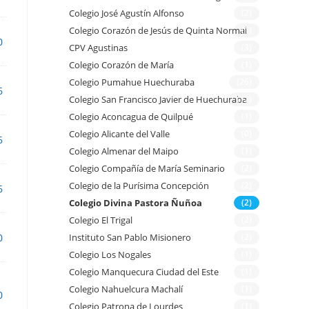
Colegio José Agustín Alfonso
(2)
Colegio Corazón de Jesús de Quinta Normal
(1)
0
CPV Agustinas
(3)
Colegio Corazón de María
(1)
Colegio Pumahue Huechuraba
(26)
6
Colegio San Francisco Javier de Huechuraba
(12)
Colegio Aconcagua de Quilpué
(1)
Colegio Alicante del Valle
(0)
6
Colegio Almenar del Maipo
(1)
Colegio Compañía de María Seminario
(2)
Colegio de la Purísima Concepción
(2)
6
Colegio Divina Pastora Ñuñoa
(2)
Colegio El Trigal
(2)
0
Instituto San Pablo Misionero
(2)
Colegio Los Nogales
(1)
Colegio Manquecura Ciudad del Este
(1)
Colegio Nahuelcura Machalí
(1)
0
Colegio Patrona de Lourdes
(1)