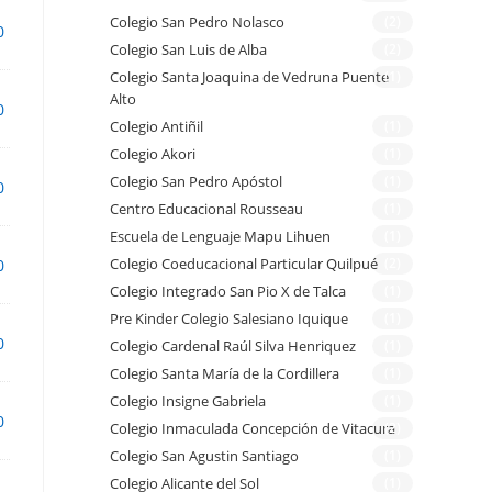
Colegio San Pedro Nolasco
(2)
0
Colegio San Luis de Alba
(2)
Colegio Santa Joaquina de Vedruna Puente
(1)
Alto
0
Colegio Antiñil
(1)
Colegio Akori
(1)
Colegio San Pedro Apóstol
(1)
0
Centro Educacional Rousseau
(1)
Escuela de Lenguaje Mapu Lihuen
(1)
Colegio Coeducacional Particular Quilpué
(2)
0
Colegio Integrado San Pio X de Talca
(1)
Pre Kinder Colegio Salesiano Iquique
(1)
0
Colegio Cardenal Raúl Silva Henriquez
(1)
Colegio Santa María de la Cordillera
(1)
Colegio Insigne Gabriela
(1)
0
Colegio Inmaculada Concepción de Vitacura
(2)
Colegio San Agustin Santiago
(1)
Colegio Alicante del Sol
(1)