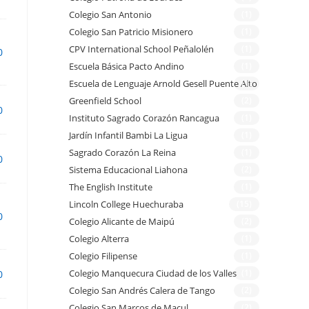
Colegio San Antonio
(1)
Colegio San Patricio Misionero
(1)
CPV International School Peñalolén
(1)
0
Escuela Básica Pacto Andino
(1)
Escuela de Lenguaje Arnold Gesell Puente Alto
(1)
Greenfield School
(2)
0
Instituto Sagrado Corazón Rancagua
(1)
Jardín Infantil Bambi La Ligua
(1)
Sagrado Corazón La Reina
(1)
0
Sistema Educacional Liahona
(2)
The English Institute
(1)
Lincoln College Huechuraba
(15)
0
Colegio Alicante de Maipú
(2)
Colegio Alterra
(1)
Colegio Filipense
(1)
Colegio Manquecura Ciudad de los Valles
(1)
0
Colegio San Andrés Calera de Tango
(2)
Colegio San Marcos de Macul
(2)