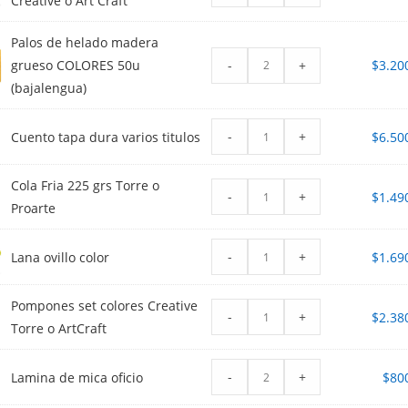
Creative o Art Craft
Palos de helado madera
-
+
grueso COLORES 50u
$
3.20
(bajalengua)
-
+
Cuento tapa dura varios titulos
$
6.50
Cola Fria 225 grs Torre o
-
+
$
1.49
Proarte
-
+
Lana ovillo color
$
1.69
Pompones set colores Creative
-
+
$
2.38
Torre o ArtCraft
-
+
Lamina de mica oficio
$
80