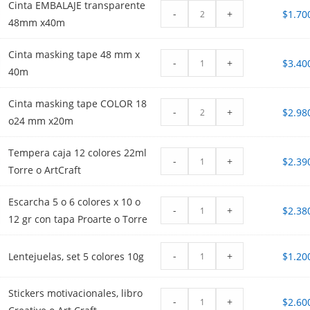
Cinta EMBALAJE transparente
-
+
$
1.70
48mm x40m
Cinta masking tape 48 mm x
-
+
$
3.40
40m
Cinta masking tape COLOR 18
-
+
$
2.98
o24 mm x20m
Tempera caja 12 colores 22ml
-
+
$
2.39
Torre o ArtCraft
Escarcha 5 o 6 colores x 10 o
-
+
$
2.38
12 gr con tapa Proarte o Torre
-
+
Lentejuelas, set 5 colores 10g
$
1.20
Stickers motivacionales, libro
-
+
$
2.60