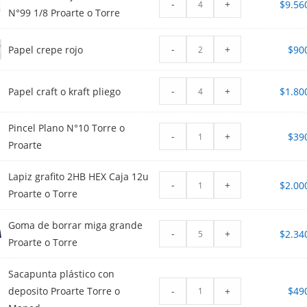
-
+
$
9.56
N°99 1/8 Proarte o Torre
-
+
Papel crepe rojo
$
90
-
+
Papel craft o kraft pliego
$
1.80
Pincel Plano N°10 Torre o
-
+
$
39
Proarte
Lapiz grafito 2HB HEX Caja 12u
-
+
$
2.00
Proarte o Torre
Goma de borrar miga grande
-
+
$
2.34
Proarte o Torre
Sacapunta plástico con
-
+
deposito Proarte Torre o
$
49