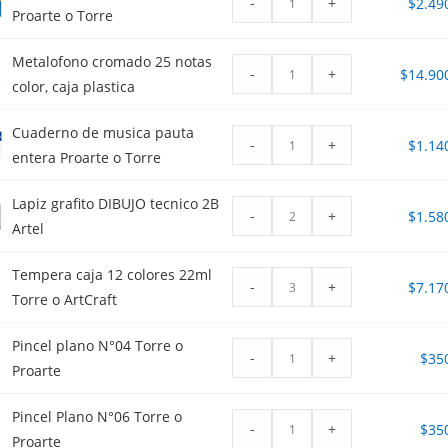
-
+
$
2.49
Proarte o Torre
Metalofono cromado 25 notas
-
+
$
14.90
color, caja plastica
Cuaderno de musica pauta
-
+
$
1.14
entera Proarte o Torre
Lapiz grafito DIBUJO tecnico 2B
-
+
$
1.58
Artel
Tempera caja 12 colores 22ml
-
+
$
7.17
Torre o ArtCraft
Pincel plano N°04 Torre o
-
+
$
35
Proarte
Pincel Plano N°06 Torre o
-
+
$
35
Proarte