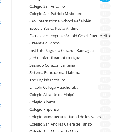
0
Colegio San Antonio
(1)
Colegio San Patricio Misionero
(1)
CPV International School Peñalolén
(1)
0
Escuela Básica Pacto Andino
(1)
Escuela de Lenguaje Arnold Gesell Puente Alto
(1)
0
Greenfield School
(2)
Instituto Sagrado Corazón Rancagua
(1)
Jardín Infantil Bambi La Ligua
(1)
0
Sagrado Corazón La Reina
(1)
Sistema Educacional Liahona
(2)
The English Institute
(1)
0
Lincoln College Huechuraba
(15)
Colegio Alicante de Maipú
(2)
Colegio Alterra
(1)
0
Colegio Filipense
(1)
Colegio Manquecura Ciudad de los Valles
(1)
Colegio San Andrés Calera de Tango
(2)
0
Colegio San Marcos de Macul
(2)