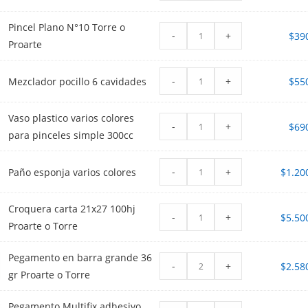
Pincel Plano N°10 Torre o
-
+
$
39
Proarte
-
+
Mezclador pocillo 6 cavidades
$
55
Vaso plastico varios colores
-
+
$
69
para pinceles simple 300cc
-
+
Paño esponja varios colores
$
1.20
Croquera carta 21x27 100hj
-
+
$
5.50
Proarte o Torre
Pegamento en barra grande 36
-
+
$
2.58
gr Proarte o Torre
Pegamento Multifix adhesivo