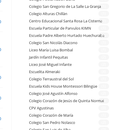
0
Colegio San Gregorio de La Salle La Granja
(1)
Colegio Alturas Chillàn
(1)
Centro Educacional Santa Rosa La Cisterna
(1)
0
Escuela Particular de Parvulos KIMN
(1)
Escuela Padre Alberto Hurtado Huechuraba
(1)
Colegio San Nicolás Diacono
(1)
0
Liceo María Luisa Bombal
(1)
Jardín Infantil Pequitas
(2)
Liceo José Miguel Infante
(2)
Escuelita Almeraki
(4)
0
Colegio Terraustral del Sol
(1)
Escuela Kids House Montessori Bilingüe
(1)
Colegio José Agustín Alfonso
(2)
0
Colegio Corazón de Jesús de Quinta Normal
(1)
CPV Agustinas
(3)
Colegio Corazón de María
(1)
0
Colegio San Pedro Nolasco
(2)
Colegio San Luis de Alba
(2)