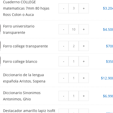
Cuaderno COLLEGE
-
+
matematicas 7mm 80 hojas
$
3.20
Ross Colon o Auca
Forro universitario
-
+
$
4.50
transparente
-
+
Forro college transparente
$
70
-
+
Forro college blanco
$
35
Diccionario de la lengua
-
+
$
12.90
española Aristos, Sopena
Diccionario Sinonimos
-
+
$
6.99
Antonimos, Ghio
Destacador amarillo lapiz Isofit