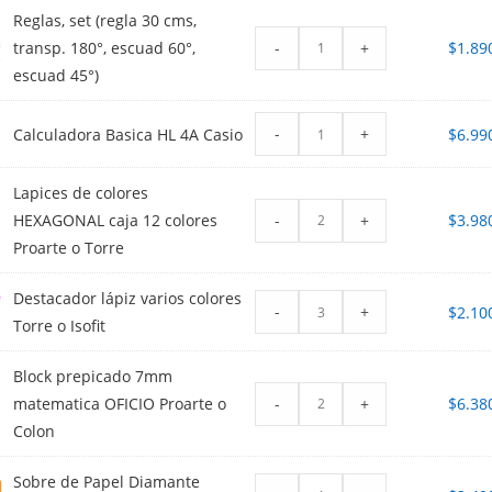
Reglas, set (regla 30 cms,
-
+
transp. 180°, escuad 60°,
$
1.89
escuad 45°)
-
+
Calculadora Basica HL 4A Casio
$
6.99
Lapices de colores
-
+
HEXAGONAL caja 12 colores
$
3.98
Proarte o Torre
Destacador lápiz varios colores
-
+
$
2.10
Torre o Isofit
Block prepicado 7mm
-
+
matematica OFICIO Proarte o
$
6.38
Colon
Sobre de Papel Diamante