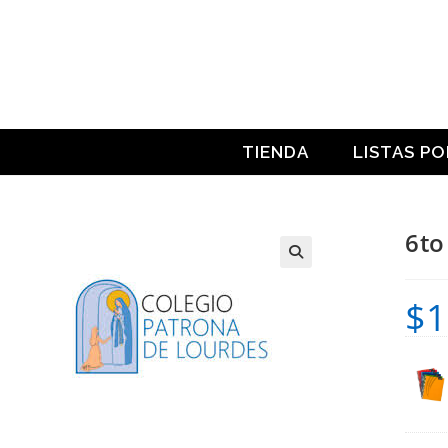
Ir
al
contenido
TIENDA
LISTAS P
6to
$
1