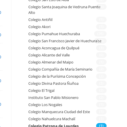
Colegio Santa Joaquina de Vedruna Puente
(1)
0
Alto
Colegio Antiñil
(1)
Colegio Akori
(1)
Colegio Pumahue Huechuraba
(26)
0
Colegio San Francisco Javier de Huechuraba
(12)
Colegio Aconcagua de Quilpué
(1)
Colegio Alicante del Valle
(0)
0
Colegio Almenar del Maipo
(1)
Colegio Compañía de María Seminario
(2)
Colegio de la Purísima Concepción
(2)
0
Colegio Divina Pastora Ñuñoa
(2)
Colegio El Trigal
(2)
Instituto San Pablo Misionero
(2)
0
Colegio Los Nogales
(1)
Colegio Manquecura Ciudad del Este
(1)
Colegio Nahuelcura Machalí
(1)
Colegio Patrona de Lourdes
(1)