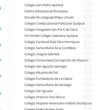
Colegio San Pedro Apóstol
(1)
4
Centro Educacional Rousseau
(1)
Escuela de Lenguaje Mapu Lihuen
(1)
Colegio Coeducacional Particular Quilpué
(2)
0
Colegio Integrado San Pio X de Talca
(1)
Pre Kinder Colegio Salesiano Iquique
(1)
Colegio Cardenal Raúl Silva Henriquez
(1)
0
Colegio Santa María de la Cordillera
(1)
Colegio Insigne Gabriela
(1)
0
Colegio Inmaculada Concepción de Vitacura
(2)
Colegio San Agustin Santiago
(1)
Colegio Alicante del Sol
(1)
0
Colegio Fundadores de La Calera
(1)
Colegio Santa María de Santiago
(1)
Colegio San Ignacio
(1)
0
Colegio Oratorio Don Bosco
(1)
Colegio Hispano Americano Padres Escolapios
(1)
Colegio Poeta Rubén Darío
(1)