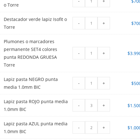
-
+
$
70
o Torre
Destacador verde lapiz Isofit o
-
+
$
70
Torre
Plumones o marcadores
permanente SET4 colores
-
+
$
3.99
punta REDONDA GRUESA
Torre
Lapiz pasta NEGRO punta
-
+
$
50
media 1.0mm BIC
Lapiz pasta ROJO punta media
-
+
$
1.50
1.0mm BIC
Lapiz pasta AZUL punta media
-
+
$
1.00
1.0mm BIC