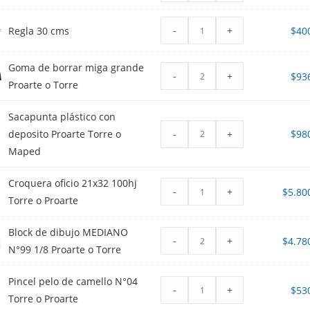
-
+
Regla 30 cms
$
40
Goma de borrar miga grande
-
+
$
93
Proarte o Torre
Sacapunta plástico con
-
+
deposito Proarte Torre o
$
98
Maped
Croquera oficio 21x32 100hj
-
+
$
5.80
Torre o Proarte
Block de dibujo MEDIANO
-
+
$
4.78
N°99 1/8 Proarte o Torre
Pincel pelo de camello N°04
-
+
$
53
Torre o Proarte