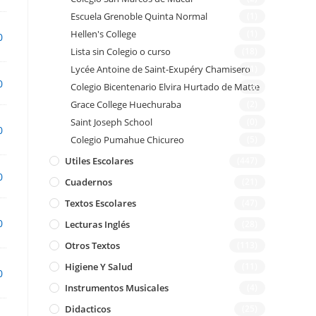
Escuela Grenoble Quinta Normal
(1)
Hellen's College
(1)
0
Lista sin Colegio o curso
(18)
Lycée Antoine de Saint-Exupéry Chamisero
(1)
0
Colegio Bicentenario Elvira Hurtado de Matte
(3)
Grace College Huechuraba
(2)
Saint Joseph School
(0)
0
Colegio Pumahue Chicureo
(5)
Utiles Escolares
(447)
0
Cuadernos
(21)
Textos Escolares
(47)
0
Lecturas Inglés
(28)
Otros Textos
(113)
Higiene Y Salud
(11)
0
Instrumentos Musicales
(4)
Didacticos
(25)