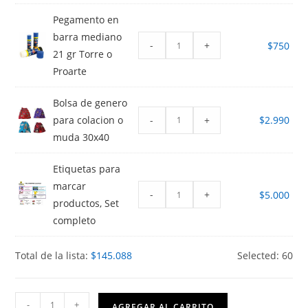
Pegamento en
barra mediano
-
+
$
750
21 gr Torre o
Proarte
Bolsa de genero
-
+
para colacion o
$
2.990
muda 30x40
Etiquetas para
marcar
-
+
$
5.000
productos, Set
completo
Total de la lista:
$
145.088
Selected:
60
Kinder
-
+
AGREGAR AL CARRITO