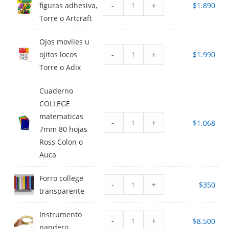
-
+
figuras adhesiva,
$
1.890
Torre o Artcraft
Ojos moviles u
-
+
ojitos locos
$
1.990
Torre o Adix
Cuaderno
COLLEGE
matematicas
-
+
$
1.068
7mm 80 hojas
Ross Colon o
Auca
Forro college
-
+
$
350
transparente
Instrumento
-
+
$
8.500
pandero