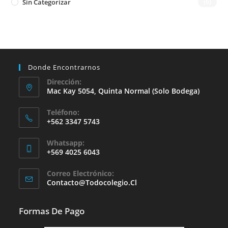
Sin Categorizar
(6)
Donde Encontrarnos
Dirección:
Mac Kay 5054, Quinta Normal (solo Bodega)
Teléfono:
+562 3347 5743
Whatsapp:
+569 4025 6043
Se
Correo Electrónico:
Abre
Se
Contacto@todocolegio.cl
Abre
En
En
Tu
Tu
Formas De Pago
Aplicación
Aplicación