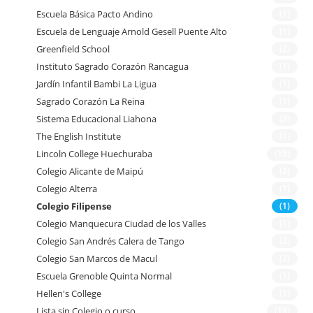
Escuela Básica Pacto Andino
(1)
Escuela de Lenguaje Arnold Gesell Puente Alto
(1)
Greenfield School
(2)
Instituto Sagrado Corazón Rancagua
(1)
Jardín Infantil Bambi La Ligua
(1)
Sagrado Corazón La Reina
(1)
Sistema Educacional Liahona
(2)
The English Institute
(1)
Lincoln College Huechuraba
(15)
Colegio Alicante de Maipú
(2)
Colegio Alterra
(1)
Colegio Filipense
(1)
Colegio Manquecura Ciudad de los Valles
(1)
Colegio San Andrés Calera de Tango
(2)
Colegio San Marcos de Macul
(2)
Escuela Grenoble Quinta Normal
(1)
Hellen's College
(1)
Lista sin Colegio o curso
(18)