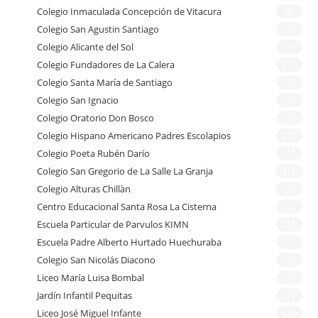
Colegio Inmaculada Concepción de Vitacura
(2)
Colegio San Agustin Santiago
(1)
Colegio Alicante del Sol
(1)
Colegio Fundadores de La Calera
(1)
Colegio Santa María de Santiago
(1)
Colegio San Ignacio
(1)
Colegio Oratorio Don Bosco
(1)
Colegio Hispano Americano Padres Escolapios
(1)
Colegio Poeta Rubén Darío
(1)
Colegio San Gregorio de La Salle La Granja
(1)
Colegio Alturas Chillàn
(1)
Centro Educacional Santa Rosa La Cisterna
(1)
Escuela Particular de Parvulos KIMN
(1)
Escuela Padre Alberto Hurtado Huechuraba
(1)
Colegio San Nicolás Diacono
(1)
Liceo María Luisa Bombal
(1)
Jardín Infantil Pequitas
(2)
Liceo José Miguel Infante
(2)