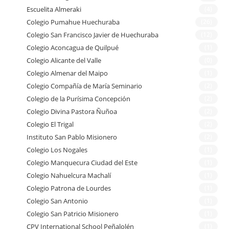
Escuelita Almeraki
(4)
Colegio Pumahue Huechuraba
(26)
Colegio San Francisco Javier de Huechuraba
(12)
Colegio Aconcagua de Quilpué
(1)
Colegio Alicante del Valle
(0)
Colegio Almenar del Maipo
(1)
Colegio Compañía de María Seminario
(2)
Colegio de la Purísima Concepción
(2)
Colegio Divina Pastora Ñuñoa
(2)
Colegio El Trigal
(2)
Instituto San Pablo Misionero
(2)
Colegio Los Nogales
(1)
Colegio Manquecura Ciudad del Este
(1)
Colegio Nahuelcura Machalí
(1)
Colegio Patrona de Lourdes
(1)
Colegio San Antonio
(1)
Colegio San Patricio Misionero
(1)
CPV International School Peñalolén
(1)