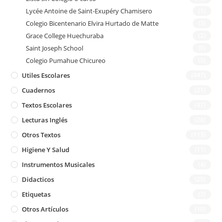
Lycée Antoine de Saint-Exupéry Chamisero
(1)
Colegio Bicentenario Elvira Hurtado de Matte
(3)
Grace College Huechuraba
(2)
Saint Joseph School
(0)
Colegio Pumahue Chicureo
(5)
Utiles Escolares
(447)
Cuadernos
(21)
Textos Escolares
(47)
Lecturas Inglés
(28)
Otros Textos
(113)
Higiene Y Salud
(11)
Instrumentos Musicales
(4)
Didacticos
(25)
Etiquetas
(3)
Otros Artículos
(10)