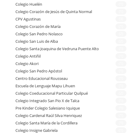
Colegio Huelén
(1)
Colegio Corazón de Jesús de Quinta Normal
(1)
CPV Agustinas
(3)
Colegio Corazón de María
(1)
Colegio San Pedro Nolasco
(2)
Colegio San Luis de Alba
(2)
Colegio Santa Joaquina de Vedruna Puente Alto
(1)
Colegio Antiñil
(1)
Colegio Akori
(1)
Colegio San Pedro Apóstol
(1)
Centro Educacional Rousseau
(1)
Escuela de Lenguaje Mapu Lihuen
(1)
Colegio Coeducacional Particular Quilpué
(2)
Colegio Integrado San Pio X de Talca
(1)
Pre Kinder Colegio Salesiano Iquique
(1)
Colegio Cardenal Raúl Silva Henriquez
(1)
Colegio Santa María de la Cordillera
(1)
Colegio Insigne Gabriela
(1)