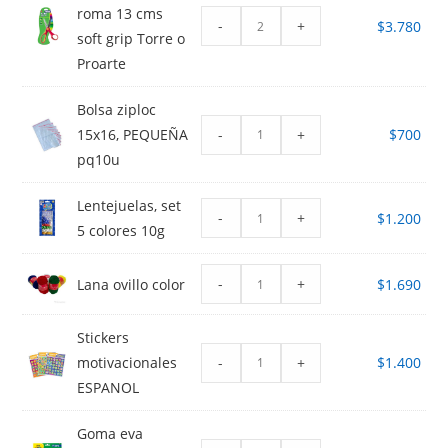
roma 13 cms
-
+
$
3.780
soft grip Torre o
Proarte
Bolsa ziploc
-
+
15x16, PEQUEÑA
$
700
pq10u
Lentejuelas, set
-
+
$
1.200
5 colores 10g
-
+
Lana ovillo color
$
1.690
Stickers
-
+
motivacionales
$
1.400
ESPANOL
Goma eva