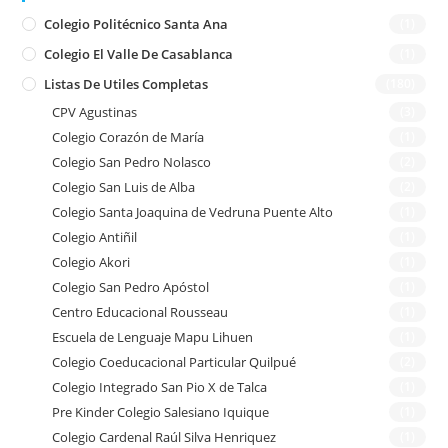
Colegio Politécnico Santa Ana
(1)
Colegio El Valle De Casablanca
(1)
Listas De Utiles Completas
(180)
CPV Agustinas
(3)
Colegio Corazón de María
(1)
Colegio San Pedro Nolasco
(2)
Colegio San Luis de Alba
(2)
Colegio Santa Joaquina de Vedruna Puente Alto
(1)
Colegio Antiñil
(1)
Colegio Akori
(1)
Colegio San Pedro Apóstol
(1)
Centro Educacional Rousseau
(1)
Escuela de Lenguaje Mapu Lihuen
(1)
Colegio Coeducacional Particular Quilpué
(2)
Colegio Integrado San Pio X de Talca
(1)
Pre Kinder Colegio Salesiano Iquique
(1)
Colegio Cardenal Raúl Silva Henriquez
(1)