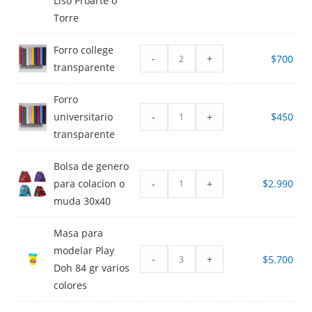
Liso Proarte o
Torre
Forro college
-
+
$
700
transparente
Forro
-
+
universitario
$
450
transparente
Bolsa de genero
-
+
para colacion o
$
2.990
muda 30x40
Masa para
modelar Play
-
+
$
5.700
Doh 84 gr varios
colores