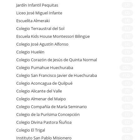
Jardín Infantil Pequitas
(2)
Liceo José Miguel Infante
(2)
Escuelita Almeraki
(4)
Colegio Terraustral del Sol
(1)
Escuela Kids House Montessori Bilingüe
(1)
Colegio José Agustín Alfonso
(2)
Colegio Huelén
(1)
Colegio Corazón de Jesús de Quinta Normal
(1)
Colegio Pumahue Huechuraba
(26)
Colegio San Francisco Javier de Huechuraba
(12)
Colegio Aconcagua de Quilpué
(1)
Colegio Alicante del Valle
(0)
Colegio Almenar del Maipo
(1)
Colegio Compañía de María Seminario
(2)
Colegio de la Purísima Concepción
(2)
Colegio Divina Pastora Ñuñoa
(2)
Colegio El Trigal
(2)
Instituto San Pablo Misionero
(2)