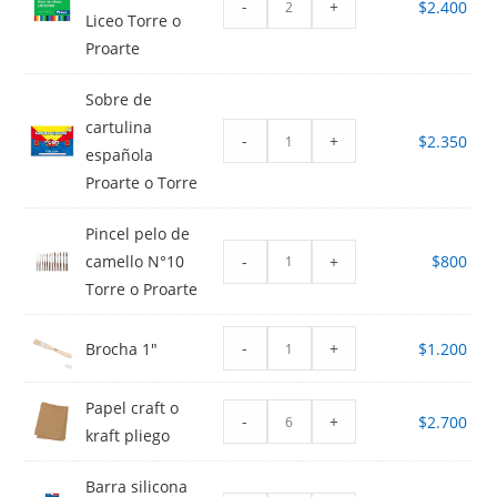
-
+
$
2.400
Liceo Torre o
Proarte
Sobre de
cartulina
-
+
$
2.350
española
Proarte o Torre
Pincel pelo de
-
+
camello N°10
$
800
Torre o Proarte
-
+
Brocha 1"
$
1.200
Papel craft o
-
+
$
2.700
kraft pliego
Barra silicona