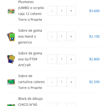
Plumones
JUMBO o scrpito
-
+
$
3.600
caja 12 colores
Torre o Proarte
Sobre de goma
-
+
eva Hand o
$
2.100
generico
Sobre de goma
-
+
eva GLITTER
$
2.800
ArtCraft
Sobre de
-
+
cartulina colores
$
2.590
Torre o Proarte
Block de dibujo
CHICO N°60