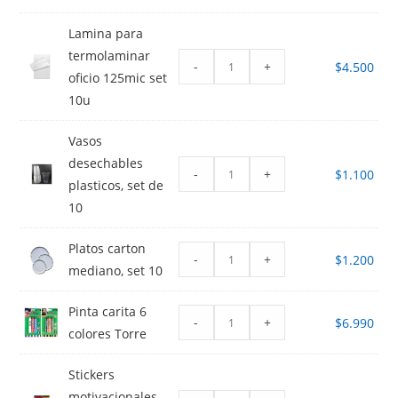
Lamina para
termolaminar
-
+
$
4.500
oficio 125mic set
10u
Vasos
desechables
-
+
$
1.100
plasticos, set de
10
Platos carton
-
+
$
1.200
mediano, set 10
Pinta carita 6
-
+
$
6.990
colores Torre
Stickers
motivacionales,