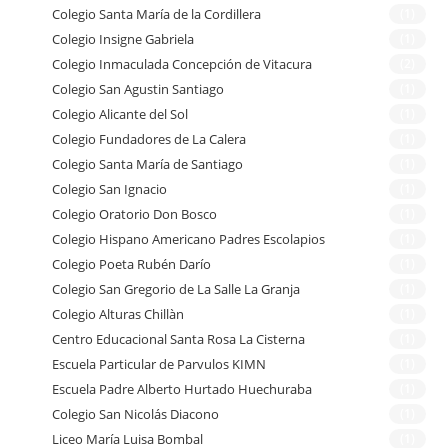
Colegio Santa María de la Cordillera
(1)
Colegio Insigne Gabriela
(1)
Colegio Inmaculada Concepción de Vitacura
(2)
Colegio San Agustin Santiago
(1)
Colegio Alicante del Sol
(1)
Colegio Fundadores de La Calera
(1)
Colegio Santa María de Santiago
(1)
Colegio San Ignacio
(1)
Colegio Oratorio Don Bosco
(1)
Colegio Hispano Americano Padres Escolapios
(1)
Colegio Poeta Rubén Darío
(1)
Colegio San Gregorio de La Salle La Granja
(1)
Colegio Alturas Chillàn
(1)
Centro Educacional Santa Rosa La Cisterna
(1)
Escuela Particular de Parvulos KIMN
(1)
Escuela Padre Alberto Hurtado Huechuraba
(1)
Colegio San Nicolás Diacono
(1)
Liceo María Luisa Bombal
(1)