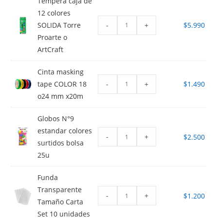
Tempera caja de
12 colores
-
+
SOLIDA Torre
$
5.990
Proarte o
ArtCraft
Cinta masking
-
+
tape COLOR 18
$
1.490
o24 mm x20m
Globos N°9
estandar colores
-
+
$
2.500
surtidos bolsa
25u
Funda
Transparente
-
+
$
1.200
Tamaño Carta
Set 10 unidades