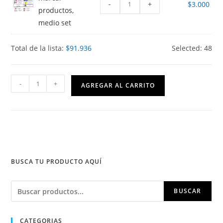
-
+
$
3.000
productos,
medio set
Total de la lista:
$
91.936
Selected:
48
Nivel
-
+
AGREGAR AL CARRITO
Medio
Mayor
Escuela
de
Lenguaje
Arnold
BUSCA TU PRODUCTO AQUÍ
Gesell
Puente
Buscar
BUSCAR
Alto
cantidad
CATEGORIAS