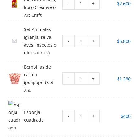
-
+
$
2.600
libro Creative o
Art Craft
Set Animales
(granja, selva,
-
+
$
5.800
aves, insectos o
dinosaurios)
Bombillas de
carton
-
+
$
1.290
(polipapel) set
25u
Esponja
-
+
$
400
cuadrada