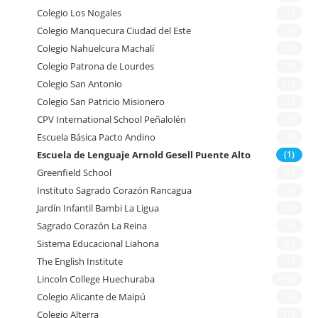
Colegio Los Nogales
(1)
Colegio Manquecura Ciudad del Este
(1)
Colegio Nahuelcura Machalí
(1)
Colegio Patrona de Lourdes
(1)
Colegio San Antonio
(1)
Colegio San Patricio Misionero
(1)
CPV International School Peñalolén
(1)
Escuela Básica Pacto Andino
(1)
Escuela de Lenguaje Arnold Gesell Puente Alto
(1)
Greenfield School
(2)
Instituto Sagrado Corazón Rancagua
(1)
Jardín Infantil Bambi La Ligua
(1)
Sagrado Corazón La Reina
(1)
Sistema Educacional Liahona
(2)
The English Institute
(1)
Lincoln College Huechuraba
(15)
Colegio Alicante de Maipú
(2)
Colegio Alterra
(1)