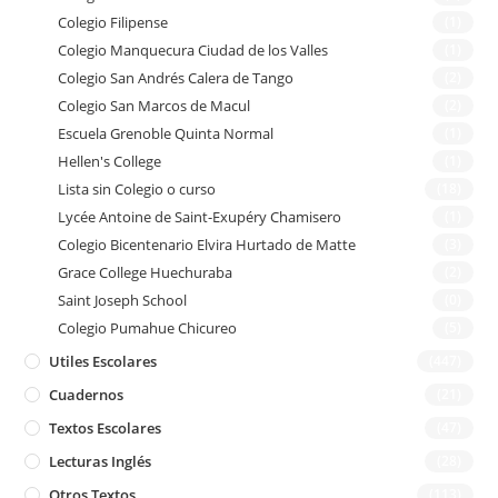
Colegio Filipense
(1)
Colegio Manquecura Ciudad de los Valles
(1)
Colegio San Andrés Calera de Tango
(2)
Colegio San Marcos de Macul
(2)
Escuela Grenoble Quinta Normal
(1)
Hellen's College
(1)
Lista sin Colegio o curso
(18)
Lycée Antoine de Saint-Exupéry Chamisero
(1)
Colegio Bicentenario Elvira Hurtado de Matte
(3)
Grace College Huechuraba
(2)
Saint Joseph School
(0)
Colegio Pumahue Chicureo
(5)
Utiles Escolares
(447)
Cuadernos
(21)
Textos Escolares
(47)
Lecturas Inglés
(28)
Otros Textos
(113)