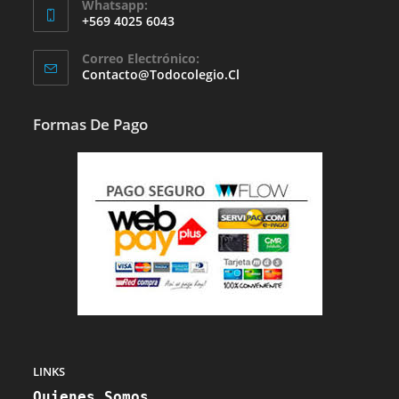
Whatsapp:
+569 4025 6043
Se
Correo Electrónico:
Abre
Se
Contacto@todocolegio.cl
Abre
En
En
Tu
Tu
Formas De Pago
Aplicación
Aplicación
LINKS
Quienes Somos