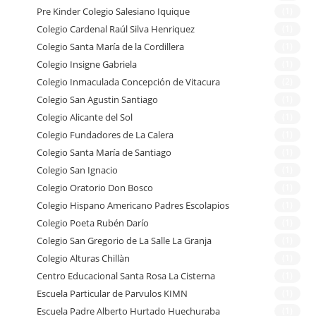
Pre Kinder Colegio Salesiano Iquique
(1)
Colegio Cardenal Raúl Silva Henriquez
(1)
Colegio Santa María de la Cordillera
(1)
Colegio Insigne Gabriela
(1)
Colegio Inmaculada Concepción de Vitacura
(2)
Colegio San Agustin Santiago
(1)
Colegio Alicante del Sol
(1)
Colegio Fundadores de La Calera
(1)
Colegio Santa María de Santiago
(1)
Colegio San Ignacio
(1)
Colegio Oratorio Don Bosco
(1)
Colegio Hispano Americano Padres Escolapios
(1)
Colegio Poeta Rubén Darío
(1)
Colegio San Gregorio de La Salle La Granja
(1)
Colegio Alturas Chillàn
(1)
Centro Educacional Santa Rosa La Cisterna
(1)
Escuela Particular de Parvulos KIMN
(1)
Escuela Padre Alberto Hurtado Huechuraba
(1)