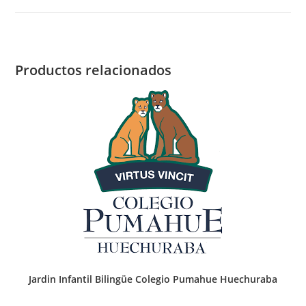
NT2
Colegio
Antiñil
cantidad
Productos relacionados
Jardin Infantil Bilingüe Colegio Pumahue Huechuraba