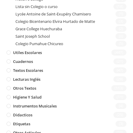
Lista sin Colegio o curso
(18)
Lycée Antoine de Saint-Exupéry Chamisero
(1)
Colegio Bicentenario Elvira Hurtado de Matte
(3)
Grace College Huechuraba
(2)
Saint Joseph School
(0)
Colegio Pumahue Chicureo
(5)
Utiles Escolares
(447)
Cuadernos
(21)
Textos Escolares
(47)
Lecturas Inglés
(28)
Otros Textos
(113)
Higiene Y Salud
(11)
Instrumentos Musicales
(4)
Didacticos
(25)
Etiquetas
(3)
Otros Artículos
(10)