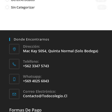
Sin Categorizar
(6)
Donde Encontrarnos
Dirección:
Mac Kay 5054, Quinta Normal (solo Bodega)
Teléfono:
+562 3347 5743
Whatsapp:
+569 4025 6043
Se
Correo Electrónico:
Abre
Se
Contacto@todocolegio.cl
Abre
En
En
Tu
Tu
Formas De Pago