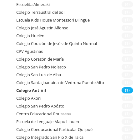
Escuelita Almeraki
(4)
Colegio Terraustral del Sol
(1)
Escuela Kids House Montessori Bilingüe
(1)
Colegio José Agustín Alfonso
(2)
Colegio Huelén
(1)
Colegio Corazón de Jesús de Quinta Normal
(1)
CPV Agustinas
(3)
Colegio Corazón de María
(1)
Colegio San Pedro Nolasco
(2)
Colegio San Luis de Alba
(2)
Colegio Santa Joaquina de Vedruna Puente Alto
(1)
Colegio Antiñil
(1)
Colegio Akori
(1)
Colegio San Pedro Apóstol
(1)
Centro Educacional Rousseau
(1)
Escuela de Lenguaje Mapu Lihuen
(1)
Colegio Coeducacional Particular Quilpué
(2)
Colegio Integrado San Pio X de Talca
(1)