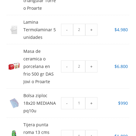
triangular Torre
o Proarte
Lamina
-
+
Termolaminar 5
$
4.980
unidades
Masa de
ceramica o
-
+
porcelana en
$
6.800
frio 500 gr DAS
Jovi o Proarte
Bolsa ziploc
-
+
18x20 MEDIANA
$
990
pq10u
Tijera punta
roma 13 cms
-
+