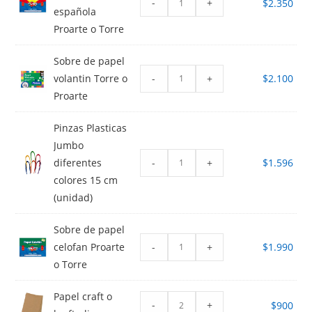
-
+
$
2.350
española
Proarte o Torre
Sobre de papel
-
+
volantin Torre o
$
2.100
Proarte
Pinzas Plasticas
Jumbo
-
+
diferentes
$
1.596
colores 15 cm
(unidad)
Sobre de papel
-
+
celofan Proarte
$
1.990
o Torre
Papel craft o
-
+
$
900