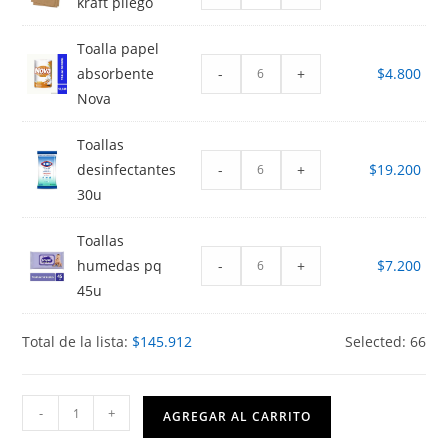
kraft pliego
Toalla papel
-
+
absorbente
$
4.800
Nova
Toallas
-
+
desinfectantes
$
19.200
30u
Toallas
-
+
humedas pq
$
7.200
45u
Total de la lista:
$
145.912
Selected:
66
NT1
-
+
AGREGAR AL CARRITO
y