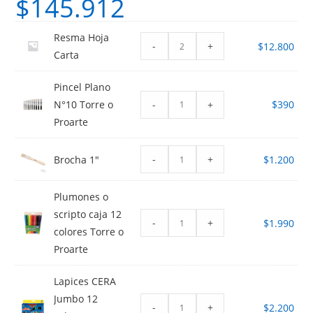
$
145.912
Resma Hoja
-
+
$
12.800
Carta
Pincel Plano
-
+
N°10 Torre o
$
390
Proarte
-
+
Brocha 1"
$
1.200
Plumones o
scripto caja 12
-
+
$
1.990
colores Torre o
Proarte
Lapices CERA
Jumbo 12
-
+
$
2.200