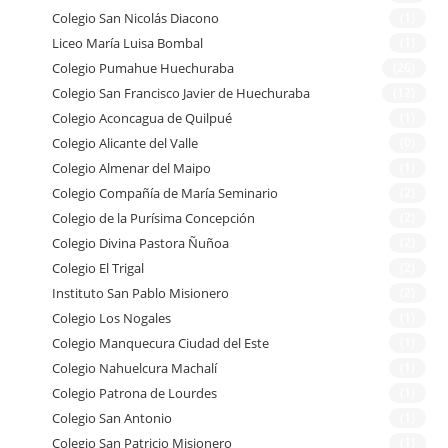
Colegio San Nicolás Diacono
(1)
Liceo María Luisa Bombal
(1)
Colegio Pumahue Huechuraba
(26)
Colegio San Francisco Javier de Huechuraba
(12)
Colegio Aconcagua de Quilpué
(1)
Colegio Alicante del Valle
(0)
Colegio Almenar del Maipo
(1)
Colegio Compañía de María Seminario
(2)
Colegio de la Purísima Concepción
(2)
Colegio Divina Pastora Ñuñoa
(2)
Colegio El Trigal
(2)
Instituto San Pablo Misionero
(2)
Colegio Los Nogales
(1)
Colegio Manquecura Ciudad del Este
(1)
Colegio Nahuelcura Machalí
(1)
Colegio Patrona de Lourdes
(1)
Colegio San Antonio
(1)
Colegio San Patricio Misionero
(1)