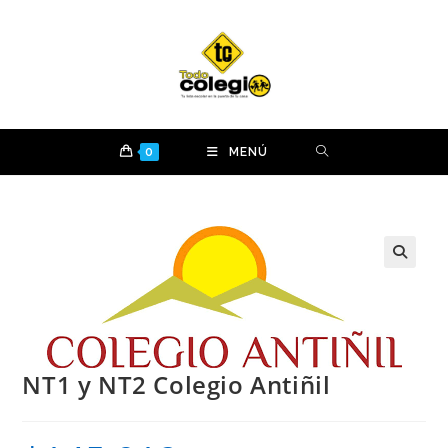
Ir
al
contenido
0
MENÚ
NT1 y NT2 Colegio Antiñil