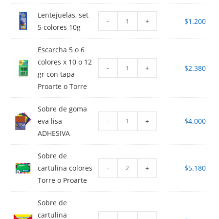
Lentejuelas, set
-
+
$
1.200
5 colores 10g
Escarcha 5 o 6
colores x 10 o 12
-
+
$
2.380
gr con tapa
Proarte o Torre
Sobre de goma
-
+
eva lisa
$
4.000
ADHESIVA
Sobre de
-
+
cartulina colores
$
5.180
Torre o Proarte
Sobre de
cartulina