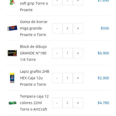
$
1.890
soft grip Torre o
Proarte
Goma de borrar
-
+
miga grande
$
936
Proarte o Torre
Block de dibujo
-
+
GRANDE N°180
$
6.900
1/4 Torre
Lapiz grafito 2HB
-
+
HEX Caja 12u
$
2.000
Proarte o Torre
Tempera caja 12
-
+
colores 22ml
$
4.780
Torre o ArtCraft