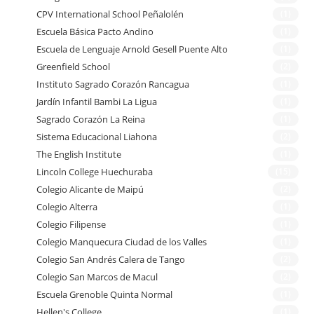
CPV International School Peñalolén
(1)
Escuela Básica Pacto Andino
(1)
Escuela de Lenguaje Arnold Gesell Puente Alto
(1)
Greenfield School
(2)
Instituto Sagrado Corazón Rancagua
(1)
Jardín Infantil Bambi La Ligua
(1)
Sagrado Corazón La Reina
(1)
Sistema Educacional Liahona
(2)
The English Institute
(1)
Lincoln College Huechuraba
(15)
Colegio Alicante de Maipú
(2)
Colegio Alterra
(1)
Colegio Filipense
(1)
Colegio Manquecura Ciudad de los Valles
(1)
Colegio San Andrés Calera de Tango
(2)
Colegio San Marcos de Macul
(2)
Escuela Grenoble Quinta Normal
(1)
Hellen's College
(1)