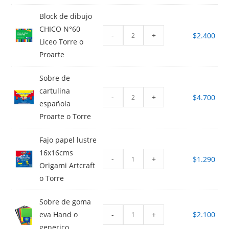
Block de dibujo
CHICO N°60
-
+
$
2.400
Liceo Torre o
Proarte
Sobre de
cartulina
-
+
$
4.700
española
Proarte o Torre
Fajo papel lustre
16x16cms
-
+
$
1.290
Origami Artcraft
o Torre
Sobre de goma
-
+
eva Hand o
$
2.100
generico