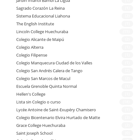
Jardín Infantil Bambi La Ligua
(1)
Sagrado Corazón La Reina
(1)
Sistema Educacional Liahona
(2)
The English Institute
(1)
Lincoln College Huechuraba
(15)
Colegio Alicante de Maipú
(2)
Colegio Alterra
(1)
Colegio Filipense
(1)
Colegio Manquecura Ciudad de los Valles
(1)
Colegio San Andrés Calera de Tango
(2)
Colegio San Marcos de Macul
(2)
Escuela Grenoble Quinta Normal
(1)
Hellen's College
(1)
Lista sin Colegio o curso
(18)
Lycée Antoine de Saint-Exupéry Chamisero
(1)
Colegio Bicentenario Elvira Hurtado de Matte
(3)
Grace College Huechuraba
(2)
Saint Joseph School
(0)