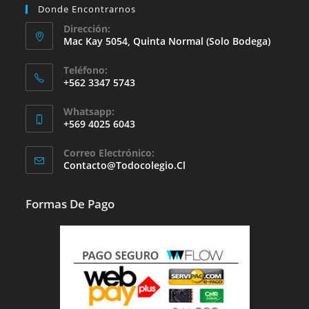
Donde Encontrarnos
Dirección:
Mac Kay 5054, Quinta Normal (solo Bodega)
Teléfono:
+562 3347 5743
Whatsapp:
+569 4025 6043
Se
Correo Electrónico:
Abre
Se
Contacto@todocolegio.cl
Abre
En
En
Tu
Tu
Formas De Pago
Aplicación
Aplicación