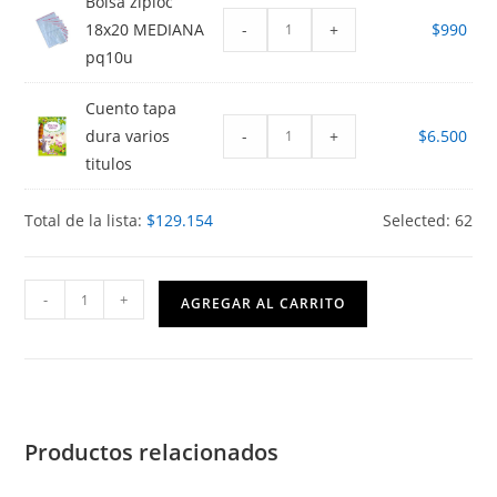
Bolsa ziploc
-
+
18x20 MEDIANA
$
990
pq10u
Cuento tapa
-
+
dura varios
$
6.500
titulos
Total de la lista:
$
129.154
Selected:
62
Play
-
+
AGREGAR AL CARRITO
Group
Colegio
San
Luis
de
Productos relacionados
Alba
cantidad