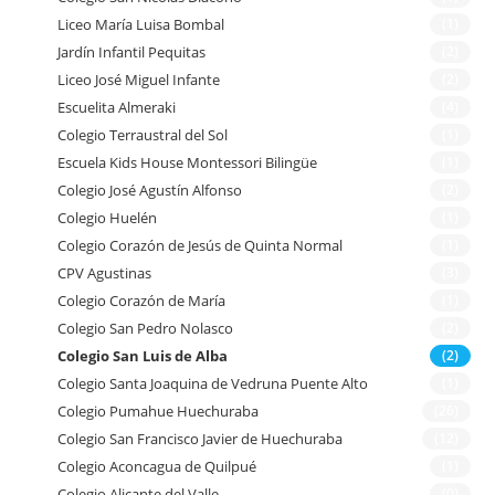
Liceo María Luisa Bombal
(1)
Jardín Infantil Pequitas
(2)
Liceo José Miguel Infante
(2)
Escuelita Almeraki
(4)
Colegio Terraustral del Sol
(1)
Escuela Kids House Montessori Bilingüe
(1)
Colegio José Agustín Alfonso
(2)
Colegio Huelén
(1)
Colegio Corazón de Jesús de Quinta Normal
(1)
CPV Agustinas
(3)
Colegio Corazón de María
(1)
Colegio San Pedro Nolasco
(2)
Colegio San Luis de Alba
(2)
Colegio Santa Joaquina de Vedruna Puente Alto
(1)
Colegio Pumahue Huechuraba
(26)
Colegio San Francisco Javier de Huechuraba
(12)
Colegio Aconcagua de Quilpué
(1)
Colegio Alicante del Valle
(0)