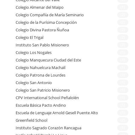
Colegio Almenar del Maipo
(1)
Colegio Compañía de María Seminario
(2)
Colegio de la Purísima Concepción
(2)
Colegio Divina Pastora Ñuñoa
(2)
Colegio El Trigal
(2)
Instituto San Pablo Misionero
(2)
Colegio Los Nogales
(1)
Colegio Manquecura Ciudad del Este
(1)
Colegio Nahuelcura Machalí
(1)
Colegio Patrona de Lourdes
(1)
Colegio San Antonio
(1)
Colegio San Patricio Misionero
(1)
CPV International School Peñalolén
(1)
Escuela Básica Pacto Andino
(1)
Escuela de Lenguaje Arnold Gesell Puente Alto
(1)
Greenfield School
(2)
Instituto Sagrado Corazón Rancagua
(1)