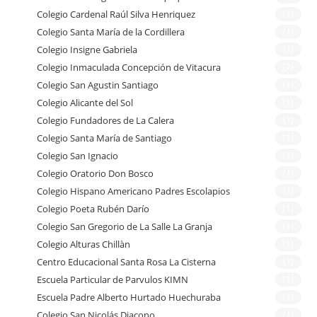
Colegio Cardenal Raúl Silva Henriquez
(1)
Colegio Santa María de la Cordillera
(1)
Colegio Insigne Gabriela
(1)
Colegio Inmaculada Concepción de Vitacura
(2)
Colegio San Agustin Santiago
(1)
Colegio Alicante del Sol
(1)
Colegio Fundadores de La Calera
(1)
Colegio Santa María de Santiago
(1)
Colegio San Ignacio
(1)
Colegio Oratorio Don Bosco
(1)
Colegio Hispano Americano Padres Escolapios
(1)
Colegio Poeta Rubén Darío
(1)
Colegio San Gregorio de La Salle La Granja
(1)
Colegio Alturas Chillàn
(1)
Centro Educacional Santa Rosa La Cisterna
(1)
Escuela Particular de Parvulos KIMN
(1)
Escuela Padre Alberto Hurtado Huechuraba
(1)
Colegio San Nicolás Diacono
(1)